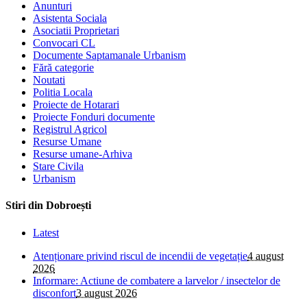
Anunturi
Asistenta Sociala
Asociatii Proprietari
Convocari CL
Documente Saptamanale Urbanism
Fără categorie
Noutati
Politia Locala
Proiecte de Hotarari
Proiecte Fonduri documente
Registrul Agricol
Resurse Umane
Resurse umane-Arhiva
Stare Civila
Urbanism
Stiri din Dobroești
Latest
Atenționare privind riscul de incendii de vegetație
4 august
2026
Informare: Actiune de combatere a larvelor / insectelor de
disconfort
3 august 2026