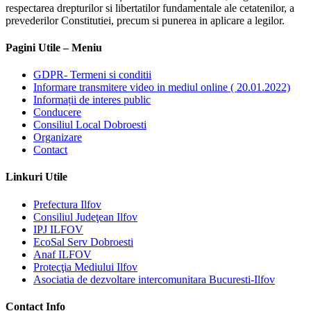
respectarea drepturilor si libertatilor fundamentale ale cetatenilor, a
prevederilor Constitutiei, precum si punerea in aplicare a legilor.
Pagini Utile – Meniu
GDPR- Termeni si conditii
Informare transmitere video in mediul online ( 20.01.2022)
Informații de interes public
Conducere
Consiliul Local Dobroesti
Organizare
Contact
Linkuri Utile
Prefectura Ilfov
Consiliul Judeţean Ilfov
IPJ ILFOV
EcoSal Serv Dobroesti
Anaf ILFOV
Protecţia Mediului Ilfov
Asociatia de dezvoltare intercomunitara Bucuresti-Ilfov
Contact Info