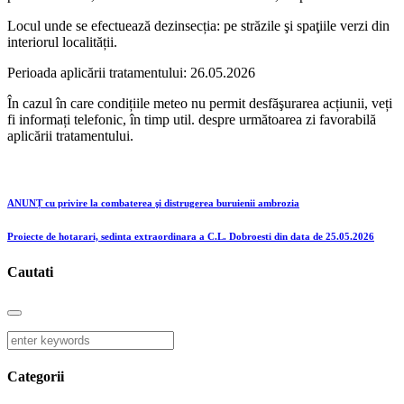
Locul unde se efectuează dezinsecția: pe străzile şi spaţiile verzi din
interiorul localității.
Perioada aplicării tratamentului: 26.05.2026
În cazul în care condițiile meteo nu permit desfăşurarea acțiunii, veți
fi informați telefonic, în timp util. despre următoarea zi favorabilă
aplicării tratamentului.
ANUNȚ cu privire la combaterea şi distrugerea buruienii ambrozia
Proiecte de hotarari, sedinta extraordinara a C.L. Dobroesti din data de 25.05.2026
Cautati
Categorii