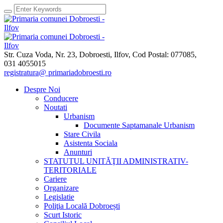
Str. Cuza Voda, Nr. 23
,
Dobroesti, Ilfov,
Cod Postal: 077085
,
031 4055015
registratura@ primariadobroesti.ro
Despre Noi
Conducere
Noutati
Urbanism
Documente Saptamanale Urbanism
Stare Civila
Asistenta Sociala
Anunturi
STATUTUL UNITĂŢII ADMINISTRATIV-
TERITORIALE
Cariere
Organizare
Legislatie
Poliţia Locală Dobroești
Scurt Istoric