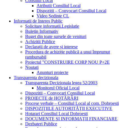
Consiliul Local
Atributii Consiliul Local
Dispozitii – Convocari Consiliul Local
Video Sedinte CL
Informatii de Interes Public
Solicitare informaţii.Legislatie
Buletin Informativ
Buget din toate sursele de venituri
Achizitii Publice
Declarații de avere și interese
Procedura de achiziție publică a unui împrumut
rambursabil
Proiectul ”CONSTRUIRE CORP NOU P+2E
Noutati
Anunturi proiecte
Transparenta decizionala
Transparenta Decizionala legea 52/2003
Monitorul Oficial Local
Dispozitii – Convocari Consiliul Local
PROIECTE de HOTĂRÂRI
Procese verbale – Consiliul Local al com. Dobroesti
DISPOZIŢIILE AUTORITĂŢII EXECUTIVE
Hotarari Consiliul Local Dobroesti
DOCUMENTE ŞI INFORMAŢII FINANCIARE
Dezbateri Publice