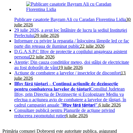
Publicare casatorie Bayram Ali cu Caradan Florentina Lidia
30
iulie 2026
29 iulie 2026, a avut loc întâlnire de lucru la sediul Instituției
Prefectului
29 iulie 2026
Informare cu privire la reparatia / înlocuirea lămpile led ce fac
parte din reteaua de iluminat public
22 iulie 2026
D.G.A.S.P.C Ilfov de protectie a copilului angajeaza asistent
personal
22 iulie 2026
Atenție; Din cauza condițiilor meteo, doi stâlpi de electricitate
au fost doborâți de vânt
19 iulie 2026
Actiune de combatere a larvelor / insectelor de disconfort
13
iulie 2026
𝐈𝐥𝐟𝐨𝐯 𝐟𝐚̆𝐫𝐚̆ 𝐭̦𝐚̂𝐧𝐭̦𝐚𝐫𝐢 – 𝐂𝐨𝐧𝐭𝐢𝐧𝐮𝐚̆ 𝐚𝐜𝐭̦𝐢𝐮𝐧𝐢𝐥𝐞 𝐝𝐞 𝐝𝐞𝐳𝐢𝐧𝐬𝐞𝐜𝐭̦𝐢𝐞
𝐩𝐞𝐧𝐭𝐫𝐮 𝐜𝐨𝐦𝐛𝐚𝐭𝐞𝐫𝐞𝐚 𝐥𝐚𝐫𝐯𝐞𝐥𝐨𝐫 𝐝𝐞 𝐭̦𝐚̂𝐧𝐭̦𝐚𝐫𝐢Consiliul Judetean
Ilfov, prin Direcția de Dezinsecție și Ecologizare Mediu va
efectua o acțiunea avio de combatere a larvelor de țânțari, în
cadrul campaniei anuale ”𝗜𝗹𝗳𝗼𝘃 𝗳𝗮̆𝗿𝗮̆ 𝘁̦𝗮̂𝗻𝘁̦𝗮𝗿𝗶”.
6 iulie 2026
Consultare publică pentru Planurile de acțiune privind
reducerea zgomotului rutier
6 iulie 2026
Primăria comunei Dobroești este autoritate publica, asigurand