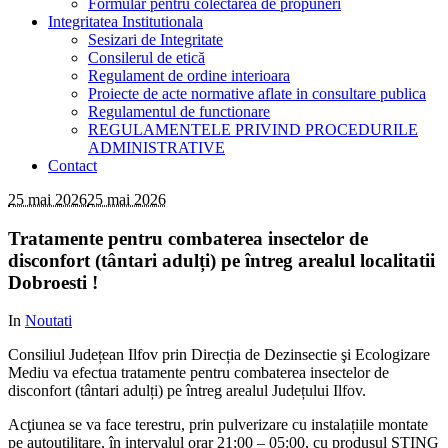
Formular pentru colectarea de propuneri
Integritatea Institutionala
Sesizari de Integritate
Consilerul de etică
Regulament de ordine interioara
Proiecte de acte normative aflate in consultare publica
Regulamentul de functionare
REGULAMENTELE PRIVIND PROCEDURILE
ADMINISTRATIVE
Contact
25 mai 2026
25 mai 2026
Tratamente pentru combaterea insectelor de
disconfort (tântari adulți) pe întreg arealul localitatii
Dobroesti !
In
Noutati
Consiliul Județean Ilfov prin Direcția de Dezinsectie şi Ecologizare
Mediu va efectua tratamente pentru combaterea insectelor de
disconfort (tântari adulți) pe întreg arealul Județului Ilfov.
Acţiunea se va face terestru, prin pulverizare cu instalațiile montate
pe autoutilitare, în intervalul orar 21:00 – 05:00, cu produsul STING