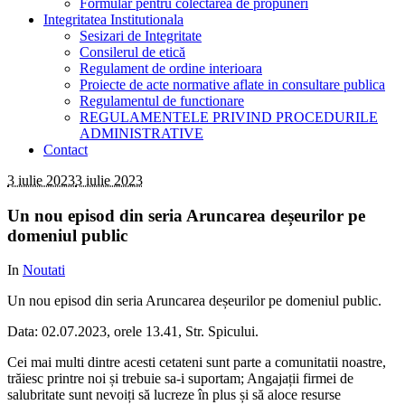
Formular pentru colectarea de propuneri
Integritatea Institutionala
Sesizari de Integritate
Consilerul de etică
Regulament de ordine interioara
Proiecte de acte normative aflate in consultare publica
Regulamentul de functionare
REGULAMENTELE PRIVIND PROCEDURILE
ADMINISTRATIVE
Contact
3 iulie 2023
3 iulie 2023
Un nou episod din seria Aruncarea deșeurilor pe
domeniul public
In
Noutati
Un nou episod din seria Aruncarea deșeurilor pe domeniul public.
Data: 02.07.2023, orele 13.41, Str. Spicului.
Cei mai multi dintre acesti cetateni sunt parte a comunitatii noastre,
trăiesc printre noi și trebuie sa-i suportam; Angajații firmei de
salubritate sunt nevoiți să lucreze în plus și să aloce resurse