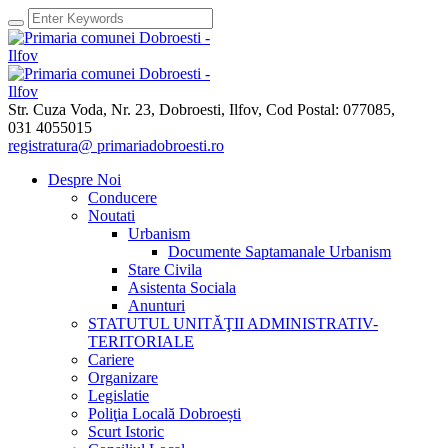
Str. Cuza Voda, Nr. 23
,
Dobroesti, Ilfov,
Cod Postal: 077085
,
031 4055015
registratura@ primariadobroesti.ro
Despre Noi
Conducere
Noutati
Urbanism
Documente Saptamanale Urbanism
Stare Civila
Asistenta Sociala
Anunturi
STATUTUL UNITĂŢII ADMINISTRATIV-
TERITORIALE
Cariere
Organizare
Legislatie
Poliţia Locală Dobroești
Scurt Istoric