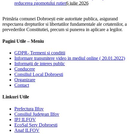
reducerea zgomotului rutier
6 iulie 2026
Primăria comunei Dobroești este autoritate publica, asigurand
respectarea drepturilor si libertatilor fundamentale ale cetatenilor, a
prevederilor Constitutiei, precum si punerea in aplicare a legilor.
Pagini Utile – Meniu
GDPR- Termeni si conditii
Informare transmitere video in mediul online ( 20.01.2022)
Informații de interes public
Conducere
Consiliul Local Dobroesti
Organizare
Contact
Linkuri Utile
Prefectura Ilfov
Consiliul Judeţean Ilfov
IPJ ILFOV
EcoSal Serv Dobroesti
Anaf ILFOV