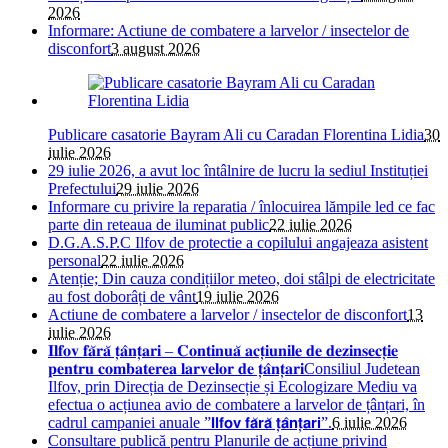
2026
Informare: Actiune de combatere a larvelor / insectelor de
disconfort
3 august 2026
Publicare casatorie Bayram Ali cu Caradan Florentina Lidia
30
iulie 2026
29 iulie 2026, a avut loc întâlnire de lucru la sediul Instituției
Prefectului
29 iulie 2026
Informare cu privire la reparatia / înlocuirea lămpile led ce fac
parte din reteaua de iluminat public
22 iulie 2026
D.G.A.S.P.C Ilfov de protectie a copilului angajeaza asistent
personal
22 iulie 2026
Atenție; Din cauza condițiilor meteo, doi stâlpi de electricitate
au fost doborâți de vânt
19 iulie 2026
Actiune de combatere a larvelor / insectelor de disconfort
13
iulie 2026
𝐈𝐥𝐟𝐨𝐯 𝐟𝐚̆𝐫𝐚̆ 𝐭̦𝐚̂𝐧𝐭̦𝐚𝐫𝐢 – 𝐂𝐨𝐧𝐭𝐢𝐧𝐮𝐚̆ 𝐚𝐜𝐭̦𝐢𝐮𝐧𝐢𝐥𝐞 𝐝𝐞 𝐝𝐞𝐳𝐢𝐧𝐬𝐞𝐜𝐭̦𝐢𝐞
𝐩𝐞𝐧𝐭𝐫𝐮 𝐜𝐨𝐦𝐛𝐚𝐭𝐞𝐫𝐞𝐚 𝐥𝐚𝐫𝐯𝐞𝐥𝐨𝐫 𝐝𝐞 𝐭̦𝐚̂𝐧𝐭̦𝐚𝐫𝐢Consiliul Judetean
Ilfov, prin Direcția de Dezinsecție și Ecologizare Mediu va
efectua o acțiunea avio de combatere a larvelor de țânțari, în
cadrul campaniei anuale ”𝗜𝗹𝗳𝗼𝘃 𝗳𝗮̆𝗿𝗮̆ 𝘁̦𝗮̂𝗻𝘁̦𝗮𝗿𝗶”.
6 iulie 2026
Consultare publică pentru Planurile de acțiune privind