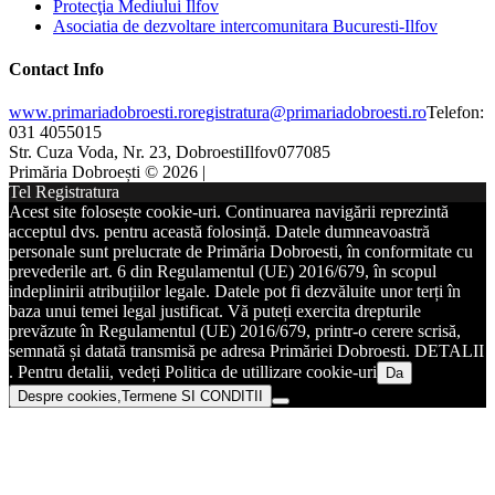
Protecţia Mediului Ilfov
Asociatia de dezvoltare intercomunitara Bucuresti-Ilfov
Contact Info
www.primariadobroesti.ro
registratura@primariadobroesti.ro
Telefon:
031 4055015
Str. Cuza Voda, Nr. 23, Dobroesti
Ilfov
077085
Primăria Dobroești © 2026 |
Tel Registratura
Acest site folosește cookie-uri. Continuarea navigării reprezintă
acceptul dvs. pentru această folosință. Datele dumneavoastră
personale sunt prelucrate de Primăria Dobroesti, în conformitate cu
prevederile art. 6 din Regulamentul (UE) 2016/679, în scopul
indeplinirii atribuțiilor legale. Datele pot fi dezvăluite unor terți în
baza unui temei legal justificat. Vă puteți exercita drepturile
prevăzute în Regulamentul (UE) 2016/679, printr-o cerere scrisă,
semnată și datată transmisă pe adresa Primăriei Dobroesti. DETALII
. Pentru detalii, vedeți Politica de utillizare cookie-uri
Da
Despre cookies,Termene SI CONDITII