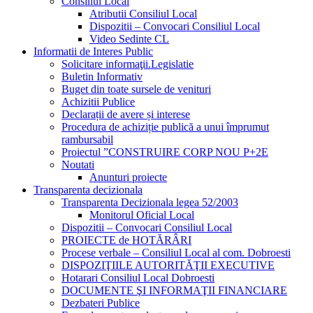
Consiliul Local
Atributii Consiliul Local
Dispozitii – Convocari Consiliul Local
Video Sedinte CL
Informatii de Interes Public
Solicitare informaţii.Legislatie
Buletin Informativ
Buget din toate sursele de venituri
Achizitii Publice
Declarații de avere și interese
Procedura de achiziție publică a unui împrumut
rambursabil
Proiectul ”CONSTRUIRE CORP NOU P+2E
Noutati
Anunturi proiecte
Transparenta decizionala
Transparenta Decizionala legea 52/2003
Monitorul Oficial Local
Dispozitii – Convocari Consiliul Local
PROIECTE de HOTĂRÂRI
Procese verbale – Consiliul Local al com. Dobroesti
DISPOZIŢIILE AUTORITĂŢII EXECUTIVE
Hotarari Consiliul Local Dobroesti
DOCUMENTE ŞI INFORMAŢII FINANCIARE
Dezbateri Publice