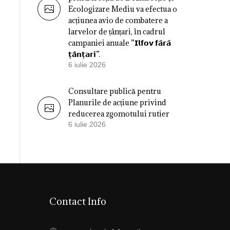
Ecologizare Mediu va efectua o
acțiunea avio de combatere a
larvelor de țânțari, în cadrul
campaniei anuale ”𝗜𝗹𝗳𝗼𝘃 𝗳𝗮̆𝗿𝗮̆
𝘁̦𝗮̂𝗻𝘁̦𝗮𝗿𝗶”.
6 iulie 2026
Consultare publică pentru
Planurile de acțiune privind
reducerea zgomotului rutier
6 iulie 2026
Contact Info