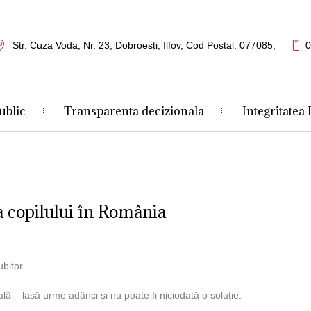
Str. Cuza Voda, Nr. 23
,
Dobroesti, Ilfov,
Cod Postal: 077085
,
0
ublic
Transparenta decizionala
Integritatea 
a copilului în România
bitor.
lă – lasă urme adânci și nu poate fi niciodată o soluție.