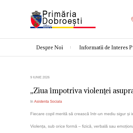
Despre Noi
Informatii de Interes P
9 IUNIE 2026
„Ziua împotriva violenţei asupr
In
Asistenta Sociala
Fiecare copil merită să crească într-un mediu sigur și iu
Violența, sub orice formă – fizică, verbală sau emoționa