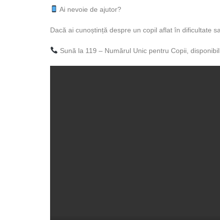
Ai nevoie de ajutor?
Dacă ai cunoștință despre un copil aflat în dificultate s
Sună la 119 – Numărul Unic pentru Copii, disponibil 