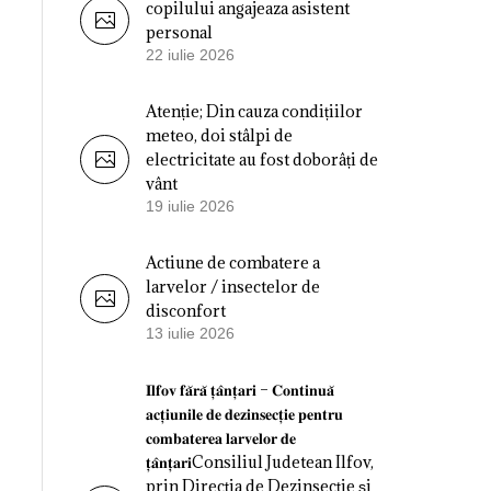
copilului angajeaza asistent
personal
22 iulie 2026
Atenție; Din cauza condițiilor
meteo, doi stâlpi de
electricitate au fost doborâți de
vânt
19 iulie 2026
Actiune de combatere a
larvelor / insectelor de
disconfort
13 iulie 2026
𝐈𝐥𝐟𝐨𝐯 𝐟𝐚̆𝐫𝐚̆ 𝐭̦𝐚̂𝐧𝐭̦𝐚𝐫𝐢 – 𝐂𝐨𝐧𝐭𝐢𝐧𝐮𝐚̆
𝐚𝐜𝐭̦𝐢𝐮𝐧𝐢𝐥𝐞 𝐝𝐞 𝐝𝐞𝐳𝐢𝐧𝐬𝐞𝐜𝐭̦𝐢𝐞 𝐩𝐞𝐧𝐭𝐫𝐮
𝐜𝐨𝐦𝐛𝐚𝐭𝐞𝐫𝐞𝐚 𝐥𝐚𝐫𝐯𝐞𝐥𝐨𝐫 𝐝𝐞
𝐭̦𝐚̂𝐧𝐭̦𝐚𝐫𝐢Consiliul Judetean Ilfov,
prin Direcția de Dezinsecție și