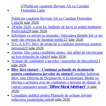
Publicare casatorie Bayram Ali cu Caradan Florentina
Lidia
30 iulie 2026
29 iulie 2026, a avut loc întâlnire de lucru la sediul Instituției
Prefectului
29 iulie 2026
Informare cu privire la reparatia / înlocuirea lămpile led ce fac
parte din reteaua de iluminat public
22 iulie 2026
D.G.A.S.P.C Ilfov de protectie a copilului angajeaza asistent
personal
22 iulie 2026
Atenție; Din cauza condițiilor meteo, doi stâlpi de electricitate
au fost doborâți de vânt
19 iulie 2026
Actiune de combatere a larvelor / insectelor de disconfort
13
iulie 2026
𝐈𝐥𝐟𝐨𝐯 𝐟𝐚̆𝐫𝐚̆ 𝐭̦𝐚̂𝐧𝐭̦𝐚𝐫𝐢 – 𝐂𝐨𝐧𝐭𝐢𝐧𝐮𝐚̆ 𝐚𝐜𝐭̦𝐢𝐮𝐧𝐢𝐥𝐞 𝐝𝐞 𝐝𝐞𝐳𝐢𝐧𝐬𝐞𝐜𝐭̦𝐢𝐞
𝐩𝐞𝐧𝐭𝐫𝐮 𝐜𝐨𝐦𝐛𝐚𝐭𝐞𝐫𝐞𝐚 𝐥𝐚𝐫𝐯𝐞𝐥𝐨𝐫 𝐝𝐞 𝐭̦𝐚̂𝐧𝐭̦𝐚𝐫𝐢Consiliul Judetean
Ilfov, prin Direcția de Dezinsecție și Ecologizare Mediu va
efectua o acțiunea avio de combatere a larvelor de țânțari, în
cadrul campaniei anuale ”𝗜𝗹𝗳𝗼𝘃 𝗳𝗮̆𝗿𝗮̆ 𝘁̦𝗮̂𝗻𝘁̦𝗮𝗿𝗶”.
6 iulie
2026
Consultare publică pentru Planurile de acțiune privind
reducerea zgomotului rutier
6 iulie 2026