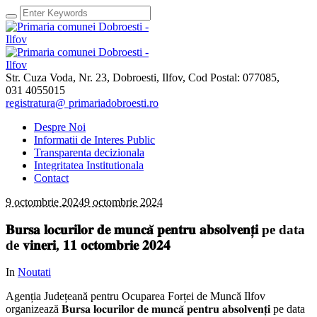
Str. Cuza Voda, Nr. 23
,
Dobroesti, Ilfov,
Cod Postal: 077085
,
031 4055015
registratura@ primariadobroesti.ro
Despre Noi
Informatii de Interes Public
Transparenta decizionala
Integritatea Institutionala
Contact
9 octombrie 2024
9 octombrie 2024
𝐁𝐮𝐫𝐬𝐚 𝐥𝐨𝐜𝐮𝐫𝐢𝐥𝐨𝐫 𝐝𝐞 𝐦𝐮𝐧𝐜𝐚̆ 𝐩𝐞𝐧𝐭𝐫𝐮 𝐚𝐛𝐬𝐨𝐥𝐯𝐞𝐧𝐭̦𝐢 pe data
de 𝐯𝐢𝐧𝐞𝐫𝐢, 𝟏𝟏 𝐨𝐜𝐭𝐨𝐦𝐛𝐫𝐢𝐞 𝟐𝟎𝟐𝟒
In
Noutati
Agenția Județeană pentru Ocuparea Forței de Muncă Ilfov
organizează 𝐁𝐮𝐫𝐬𝐚 𝐥𝐨𝐜𝐮𝐫𝐢𝐥𝐨𝐫 𝐝𝐞 𝐦𝐮𝐧𝐜𝐚̆ 𝐩𝐞𝐧𝐭𝐫𝐮 𝐚𝐛𝐬𝐨𝐥𝐯𝐞𝐧𝐭̦𝐢 pe data