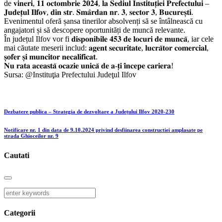
de 𝐯𝐢𝐧𝐞𝐫𝐢, 𝟏𝟏 𝐨𝐜𝐭𝐨𝐦𝐛𝐫𝐢𝐞 𝟐𝟎𝟐𝟒, 𝐥𝐚 𝐒𝐞𝐝𝐢𝐮𝐥 𝐈𝐧𝐬𝐭𝐢𝐭𝐮𝐭̦𝐢𝐞𝐢 𝐏𝐫𝐞𝐟𝐞𝐜𝐭𝐮𝐥𝐮𝐢 –
𝐉𝐮𝐝𝐞𝐭̦𝐮𝐥 𝐈𝐥𝐟𝐨𝐯, 𝐝𝐢𝐧 𝐬𝐭𝐫. 𝐒𝐦𝐚̂𝐫𝐝𝐚𝐧 𝐧𝐫. 𝟑, 𝐬𝐞𝐜𝐭𝐨𝐫 𝟑, 𝐁𝐮𝐜𝐮𝐫𝐞𝐬̦𝐭𝐢.
Evenimentul oferă șansa tinerilor absolvenți să se întâlnească cu
angajatori și să descopere oportunități de muncă relevante.
În județul Ilfov vor fi 𝐝𝐢𝐬𝐩𝐨𝐧𝐢𝐛𝐢𝐥𝐞 𝟒𝟓𝟑 𝐝𝐞 𝐥𝐨𝐜𝐮𝐫𝐢 𝐝𝐞 𝐦𝐮𝐧𝐜𝐚̆, iar cele
mai căutate meserii includ: 𝐚𝐠𝐞𝐧𝐭 𝐬𝐞𝐜𝐮𝐫𝐢𝐭𝐚𝐭𝐞, 𝐥𝐮𝐜𝐫𝐚̆𝐭𝐨𝐫 𝐜𝐨𝐦𝐞𝐫𝐜𝐢𝐚𝐥,
𝐬̦𝐨𝐟𝐞𝐫 𝐬̦𝐢 𝐦𝐮𝐧𝐜𝐢𝐭𝐨𝐫 𝐧𝐞𝐜𝐚𝐥𝐢𝐟𝐢𝐜𝐚𝐭.
𝐍𝐮 𝐫𝐚𝐭𝐚 𝐚𝐜𝐞𝐚𝐬𝐭𝐚̆ 𝐨𝐜𝐚𝐳𝐢𝐞 𝐮𝐧𝐢𝐜𝐚̆ 𝐝𝐞 𝐚-𝐭̦𝐢 𝐢̂𝐧𝐜𝐞𝐩𝐞 𝐜𝐚𝐫𝐢𝐞𝐫𝐚!
Sursa: @Instituţia Prefectului Judeţul Ilfov
Dezbatere publica – Strategia de dezvoltare a Județului Ilfov 2020-230
Notificare nr. 1 din data de 9.10.2024 privind desfiinarea constructiei amplasate pe
strada Ghioceilor nr. 9
Cautati
Categorii