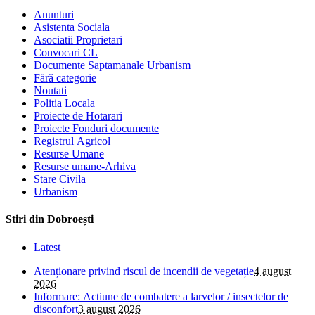
Anunturi
Asistenta Sociala
Asociatii Proprietari
Convocari CL
Documente Saptamanale Urbanism
Fără categorie
Noutati
Politia Locala
Proiecte de Hotarari
Proiecte Fonduri documente
Registrul Agricol
Resurse Umane
Resurse umane-Arhiva
Stare Civila
Urbanism
Stiri din Dobroești
Latest
Atenționare privind riscul de incendii de vegetație
4 august
2026
Informare: Actiune de combatere a larvelor / insectelor de
disconfort
3 august 2026