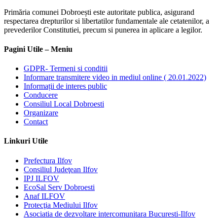
Primăria comunei Dobroești este autoritate publica, asigurand
respectarea drepturilor si libertatilor fundamentale ale cetatenilor, a
prevederilor Constitutiei, precum si punerea in aplicare a legilor.
Pagini Utile – Meniu
GDPR- Termeni si conditii
Informare transmitere video in mediul online ( 20.01.2022)
Informații de interes public
Conducere
Consiliul Local Dobroesti
Organizare
Contact
Linkuri Utile
Prefectura Ilfov
Consiliul Judeţean Ilfov
IPJ ILFOV
EcoSal Serv Dobroesti
Anaf ILFOV
Protecţia Mediului Ilfov
Asociatia de dezvoltare intercomunitara Bucuresti-Ilfov