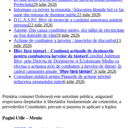
Prefectului
29 iulie 2026
Informare cu privire la reparatia / înlocuirea lămpile led ce fac
parte din reteaua de iluminat public
22 iulie 2026
D.G.A.S.P.C Ilfov de protectie a copilului angajeaza asistent
personal
22 iulie 2026
Atenție; Din cauza condițiilor meteo, doi stâlpi de electricitate
au fost doborâți de vânt
19 iulie 2026
Actiune de combatere a larvelor / insectelor de disconfort
13
iulie 2026
𝐈𝐥𝐟𝐨𝐯 𝐟𝐚̆𝐫𝐚̆ 𝐭̦𝐚̂𝐧𝐭̦𝐚𝐫𝐢 – 𝐂𝐨𝐧𝐭𝐢𝐧𝐮𝐚̆ 𝐚𝐜𝐭̦𝐢𝐮𝐧𝐢𝐥𝐞 𝐝𝐞 𝐝𝐞𝐳𝐢𝐧𝐬𝐞𝐜𝐭̦𝐢𝐞
𝐩𝐞𝐧𝐭𝐫𝐮 𝐜𝐨𝐦𝐛𝐚𝐭𝐞𝐫𝐞𝐚 𝐥𝐚𝐫𝐯𝐞𝐥𝐨𝐫 𝐝𝐞 𝐭̦𝐚̂𝐧𝐭̦𝐚𝐫𝐢Consiliul Judetean
Ilfov, prin Direcția de Dezinsecție și Ecologizare Mediu va
efectua o acțiunea avio de combatere a larvelor de țânțari, în
cadrul campaniei anuale ”𝗜𝗹𝗳𝗼𝘃 𝗳𝗮̆𝗿𝗮̆ 𝘁̦𝗮̂𝗻𝘁̦𝗮𝗿𝗶”.
6 iulie 2026
Consultare publică pentru Planurile de acțiune privind
reducerea zgomotului rutier
6 iulie 2026
Primăria comunei Dobroești este autoritate publica, asigurand
respectarea drepturilor si libertatilor fundamentale ale cetatenilor, a
prevederilor Constitutiei, precum si punerea in aplicare a legilor.
Pagini Utile – Meniu