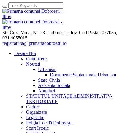
Str. Cuza Voda, Nr. 23
,
Dobroesti, Ilfov,
Cod Postal: 077085
,
031 4055015
registratura@ primariadobroesti.ro
Despre Noi
Conducere
Noutati
Urbanism
Documente Saptamanale Urbanism
Stare Civila
Asistenta Sociala
Anunturi
STATUTUL UNITĂŢII ADMINISTRATIV-
TERITORIALE
Cariere
Organizare
Legislatie
Poliţia Locală Dobroești
Scurt Istoric