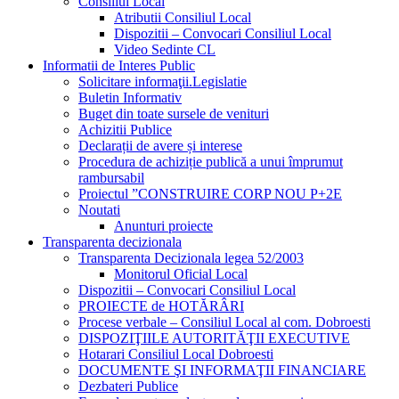
Consiliul Local
Atributii Consiliul Local
Dispozitii – Convocari Consiliul Local
Video Sedinte CL
Informatii de Interes Public
Solicitare informaţii.Legislatie
Buletin Informativ
Buget din toate sursele de venituri
Achizitii Publice
Declarații de avere și interese
Procedura de achiziție publică a unui împrumut
rambursabil
Proiectul ”CONSTRUIRE CORP NOU P+2E
Noutati
Anunturi proiecte
Transparenta decizionala
Transparenta Decizionala legea 52/2003
Monitorul Oficial Local
Dispozitii – Convocari Consiliul Local
PROIECTE de HOTĂRÂRI
Procese verbale – Consiliul Local al com. Dobroesti
DISPOZIŢIILE AUTORITĂŢII EXECUTIVE
Hotarari Consiliul Local Dobroesti
DOCUMENTE ŞI INFORMAŢII FINANCIARE
Dezbateri Publice