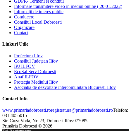
GDPR- Termeni si conditii
Informare transmitere video in mediul online ( 20.01.2022)
Informații de interes public
Conducere
Consiliul Local Dobroesti
Organizare
Contact
Linkuri Utile
Prefectura Ilfov
Consiliul Judeţean Ilfov
IPJ ILFOV
EcoSal Serv Dobroesti
Anaf ILFOV
Protecţia Mediului Ilfov
Asociatia de dezvoltare intercomunitara Bucuresti-Ilfov
Contact Info
www.primariadobroesti.ro
registratura@primariadobroesti.ro
Telefon:
031 4055015
Str. Cuza Voda, Nr. 23, Dobroesti
Ilfov
077085
Primăria Dobroești © 2026 |