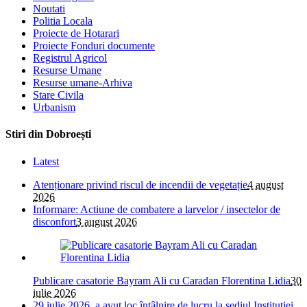
Noutati
Politia Locala
Proiecte de Hotarari
Proiecte Fonduri documente
Registrul Agricol
Resurse Umane
Resurse umane-Arhiva
Stare Civila
Urbanism
Stiri din Dobroești
Latest
Atenționare privind riscul de incendii de vegetație
4 august
2026
Informare: Actiune de combatere a larvelor / insectelor de
disconfort
3 august 2026
Publicare casatorie Bayram Ali cu Caradan Florentina Lidia
30
iulie 2026
29 iulie 2026, a avut loc întâlnire de lucru la sediul Instituției