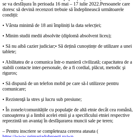
se va desfășura în perioada 16 mai – 17 iulie 2022.Persoanele care
doresc să devină recenzori trebuie să îndeplinească următoarele
condiții:
• Vârsta minimă de 18 ani împliniți la data selecției;
• Minim studii medii absolvite (diplomă absolvent liceu);
• Să nu aibă cazier judiciar;• Să dețină cunoștințe de utilizare a unei
tablete;
• Abilitatea de a comunica într-o manieră civilizată; capacitatea de a
stabili contacte inter-personale, de a fi cordial, plăcut, metodic şi
riguros;
• Să dispună de un telefon mobil pe care să-l utilizeze pentru
comunicare;
• Rezistenţă la stres şi lucru sub presiune;
• În zonele/comunitățile cu populaţie de altă etnie decât cea română,
cunoaşterea şi a limbii acelei etnii şi a specificului etniei respective
reprezintă un avantaj în desfăşurarea muncii sale pe teren;
– Pentru inscriere se completeaza cererea atasata (
https://www.primariadobroesti.ro/wp-