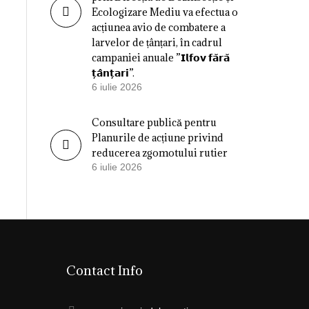
Ecologizare Mediu va efectua o
acțiunea avio de combatere a
larvelor de țânțari, în cadrul
campaniei anuale ”𝗜𝗹𝗳𝗼𝘃 𝗳𝗮̆𝗿𝗮̆
𝘁̦𝗮̂𝗻𝘁̦𝗮𝗿𝗶”.
6 iulie 2026
Consultare publică pentru
Planurile de acțiune privind
reducerea zgomotului rutier
6 iulie 2026
Contact Info