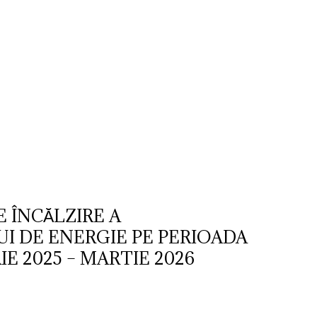
Str. Cuza Voda, Nr. 23
,
Dobroesti, Ilfov,
Cod Postal: 077085
,
0
ublic
Transparenta decizionala
Integritatea 
 ÎNCĂLZIRE A
I DE ENERGIE PE PERIOADA
E 2025 – MARTIE 2026