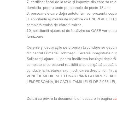
7. certificat fiscal de la taxe şi impozite din care sa 
domiciliu, pentru toate persoanele de peste 18 ani;
8. persoanele care deţin autoturism vor prezenta copia 
9. solicitanţii ajutorului de încălzire cu ENERGIE ELEC
completă emisă de către furnizor .
10. solicitanţii ajutorului de încălzire cu GAZE vor de
furnizoare.
Cererile şi declaraţiile pe propria răspundere se de
din cadrul Primăriei Dobroești. Cererile înregistrate dup
Solicitanţii ajutorului pentru încălzirea locuinţei decla
complete şi corespund realităţii şi se obligă să aducă la
conduce la încetarea sau modificarea drepturilor, în caz
VENITUL MEDIU NET LUNAR PÂNĂ LA CARE SE AC
LEI/PERSOANĂ, ÎN CAZUL FAMILIEI ȘI DE 2.053 LE
Detalii cu privire la documentele necesare in pagina
„a