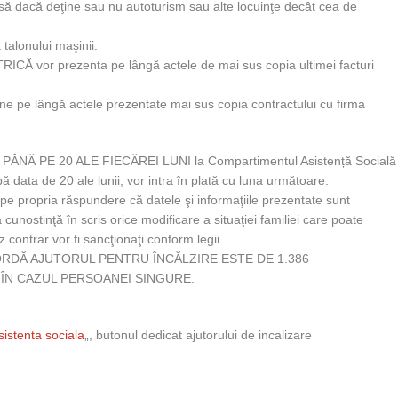
reiasă dacă deţine sau nu autoturism sau alte locuinţe decât cea de
talonului maşinii.
TRICĂ vor prezenta pe lângă actele de mai sus copia ultimei facturi
pune pe lângă actele prezentate mai sus copia contractului cu firma
pun PÂNĂ PE 20 ALE FIECĂREI LUNI la Compartimentul Asistență Socială
ă data de 20 ale lunii, vor intra în plată cu luna următoare.
ră pe propria răspundere că datele şi informaţiile prezentate sunt
 cunostinţă în scris orice modificare a situaţiei familiei care poate
 contrar vor fi sancţionaţi conform legii.
ORDĂ AJUTORUL PENTRU ÎNCĂLZIRE ESTE DE 1.386
I, ÎN CAZUL PERSOANEI SINGURE.
sistenta sociala
„, butonul dedicat ajutorului de incalizare