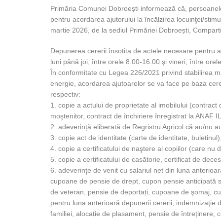
Primăria Comunei Dobroești informează că, persoanele i
pentru acordarea ajutorului la încălzirea locuinţei/sti
martie 2026, de la sediul Primăriei Dobroești, Comparti
Depunerea cererii însotita de actele necesare pentru ac
luni până joi, între orele 8.00-16.00 şi vineri, între ore
În conformitate cu Legea 226/2021 privind stabilirea m
energie, acordarea ajutoarelor se va face pe baza cerer
respectiv:
1. copie a actului de proprietate al imobilului (contra
moştenitor, contract de închiriere înregistrat la ANAF 
2. adeverință eliberată de Regristru Agricol că au/nu au v
3. copie act de identitate (carte de identitate, buletinul)
4. copie a certificatului de naştere al copiilor (care nu d
5. copie a certificatului de casătorie, certificat de dec
6. adeverinţe de venit cu salariul net din luna anterioar
cupoane de pensie de drept, cupon pensie anticipată s
de veteran, pensie de deportați, cupoane de şomaj, cu
pentru luna anterioară depunerii cererii, indemnizaţie d
familiei, alocație de plasament, pensie de întreținere, cu