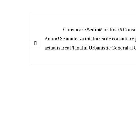
Convocare Ședință ordinară Consiliu
Anunț ! Se anuleaza întâlnirea de consultare publică programată pentru data de 16 octombrie 2025 privind
actualizarea Planului Urbanistic General a