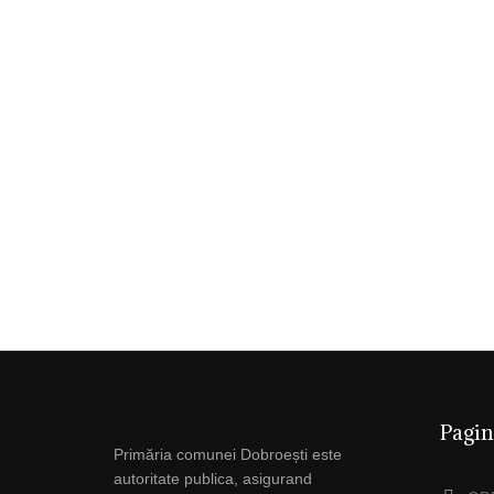
Pagin
Primăria comunei Dobroești este
autoritate publica, asigurand