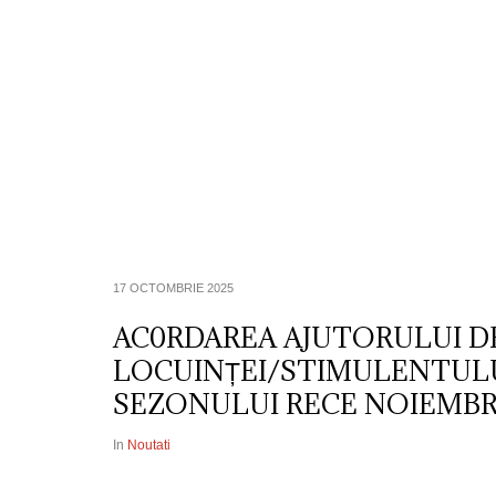
Despre Noi
Informatii de Interes P
17 OCTOMBRIE 2025
AC0RDAREA AJUTORULUI DE
LOCUINȚEI/STIMULENTULU
SEZONULUI RECE NOIEMBRI
In
Noutati