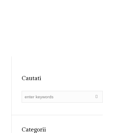
31 4055015
registratura@ primariadobroesti.ro
Institutionala
Contact
Cautati
Categorii