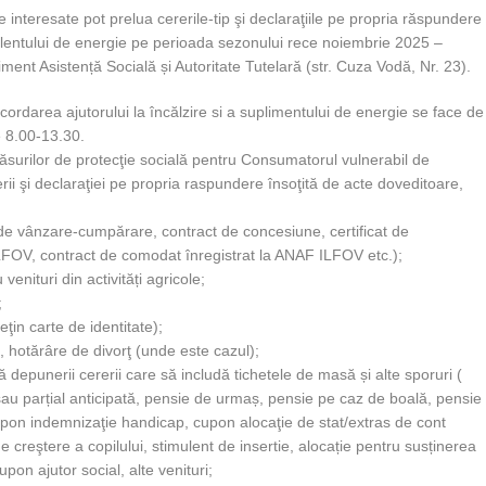
nteresate pot prelua cererile-tip şi declaraţiile pe propria răspundere
mulentului de energie pe perioada sezonului rece noiembrie 2025 –
ment Asistență Socială și Autoritate Tutelară (str. Cuza Vodă, Nr. 23).
ordarea ajutorului la încălzire si a suplimentului de energie se face de
le 8.00-13.30.
ăsurilor de protecţie socială pentru Consumatorul vulnerabil de
ii şi declaraţiei pe propria raspundere însoţită de acte doveditoare,
ct de vânzare-cumpărare, contract de concesiune, certificat de
ILFOV, contract de comodat înregistrat la ANAF ILFOV etc.);
enituri din activități agricole;
;
eţin carte de identitate);
es, hotărâre de divorţ (unde este cazul);
ă depunerii cererii care să includă tichetele de masă și alte sporuri (
au parțial anticipată, pensie de urmaș, pensie pe caz de boală, pensie
pon indemnizaţie handicap, cupon alocaţie de stat/extras de cont
e creştere a copilului, stimulent de insertie, alocație pentru susținerea
pon ajutor social, alte venituri;