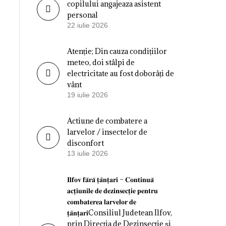
copilului angajeaza asistent
personal
22 iulie 2026
Atenție; Din cauza condițiilor
meteo, doi stâlpi de
electricitate au fost doborâți de
vânt
19 iulie 2026
Actiune de combatere a
larvelor / insectelor de
disconfort
13 iulie 2026
𝐈𝐥𝐟𝐨𝐯 𝐟𝐚̆𝐫𝐚̆ 𝐭̦𝐚̂𝐧𝐭̦𝐚𝐫𝐢 – 𝐂𝐨𝐧𝐭𝐢𝐧𝐮𝐚̆
𝐚𝐜𝐭̦𝐢𝐮𝐧𝐢𝐥𝐞 𝐝𝐞 𝐝𝐞𝐳𝐢𝐧𝐬𝐞𝐜𝐭̦𝐢𝐞 𝐩𝐞𝐧𝐭𝐫𝐮
𝐜𝐨𝐦𝐛𝐚𝐭𝐞𝐫𝐞𝐚 𝐥𝐚𝐫𝐯𝐞𝐥𝐨𝐫 𝐝𝐞
𝐭̦𝐚̂𝐧𝐭̦𝐚𝐫𝐢Consiliul Judetean Ilfov,
prin Direcția de Dezinsecție și