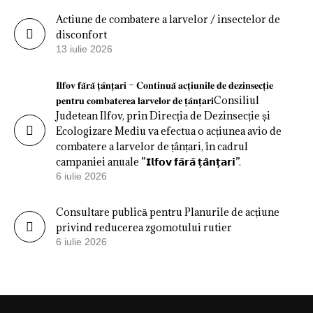
Actiune de combatere a larvelor / insectelor de
disconfort
13 iulie 2026
𝐈𝐥𝐟𝐨𝐯 𝐟𝐚̆𝐫𝐚̆ 𝐭̦𝐚̂𝐧𝐭̦𝐚𝐫𝐢 – 𝐂𝐨𝐧𝐭𝐢𝐧𝐮𝐚̆ 𝐚𝐜𝐭̦𝐢𝐮𝐧𝐢𝐥𝐞 𝐝𝐞 𝐝𝐞𝐳𝐢𝐧𝐬𝐞𝐜𝐭̦𝐢𝐞
𝐩𝐞𝐧𝐭𝐫𝐮 𝐜𝐨𝐦𝐛𝐚𝐭𝐞𝐫𝐞𝐚 𝐥𝐚𝐫𝐯𝐞𝐥𝐨𝐫 𝐝𝐞 𝐭̦𝐚̂𝐧𝐭̦𝐚𝐫𝐢Consiliul
Judetean Ilfov, prin Direcția de Dezinsecție și
Ecologizare Mediu va efectua o acțiunea avio de
combatere a larvelor de țânțari, în cadrul
campaniei anuale ”𝗜𝗹𝗳𝗼𝘃 𝗳𝗮̆𝗿𝗮̆ 𝘁̦𝗮̂𝗻𝘁̦𝗮𝗿𝗶”.
6 iulie 2026
Consultare publică pentru Planurile de acțiune
privind reducerea zgomotului rutier
6 iulie 2026