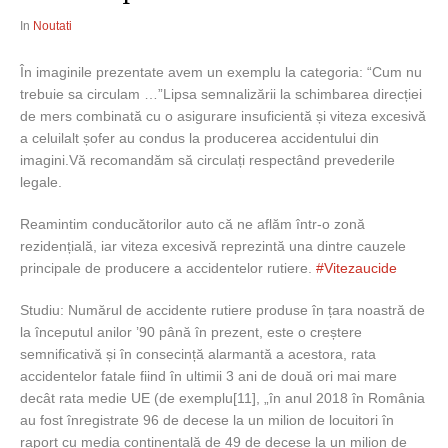
In
Noutati
În imaginile prezentate avem un exemplu la categoria: “Cum nu
trebuie sa circulam …”Lipsa semnalizării la schimbarea direcției
de mers combinată cu o asigurare insuficientă și viteza excesivă
a celuilalt șofer au condus la producerea accidentului din
imagini.Vă recomandăm să circulați respectând prevederile
legale.
Reamintim conducătorilor auto că ne aflăm într-o zonă
rezidențială, iar viteza excesivă reprezintă una dintre cauzele
principale de producere a accidentelor rutiere.
#Vitezaucide
Studiu: Numărul de accidente rutiere produse în țara noastră de
la începutul anilor ’90 până în prezent, este o creștere
semnificativă și în consecință alarmantă a acestora, rata
accidentelor fatale fiind în ultimii 3 ani de două ori mai mare
decât rata medie UE (de exemplu[11], „în anul 2018 în România
au fost înregistrate 96 de decese la un milion de locuitori în
raport cu media continentală de 49 de decese la un milion de