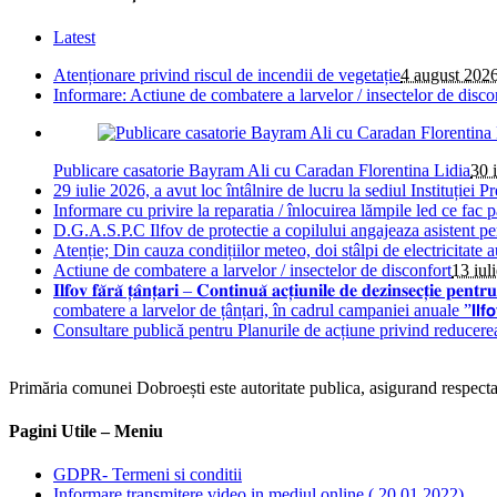
Latest
Atenționare privind riscul de incendii de vegetație
4 august 202
Informare: Actiune de combatere a larvelor / insectelor de disco
Publicare casatorie Bayram Ali cu Caradan Florentina Lidia
30 
29 iulie 2026, a avut loc întâlnire de lucru la sediul Instituției Pr
Informare cu privire la reparatia / înlocuirea lămpile led ce fac 
D.G.A.S.P.C Ilfov de protectie a copilului angajeaza asistent pe
Atenție; Din cauza condițiilor meteo, doi stâlpi de electricitate 
Actiune de combatere a larvelor / insectelor de disconfort
13 iul
𝐈𝐥𝐟𝐨𝐯 𝐟𝐚̆𝐫𝐚̆ 𝐭̦𝐚̂𝐧𝐭̦𝐚𝐫𝐢 – 𝐂𝐨𝐧𝐭𝐢𝐧𝐮𝐚̆ 𝐚𝐜𝐭̦𝐢𝐮𝐧𝐢𝐥𝐞 𝐝𝐞 𝐝𝐞
combatere a larvelor de țânțari, în cadrul campaniei anuale ”𝗜𝗹𝗳𝗼𝘃 𝗳𝗮̆𝗿𝗮
Consultare publică pentru Planurile de acțiune privind reducere
Primăria comunei Dobroești este autoritate publica, asigurand respectare
Pagini Utile – Meniu
GDPR- Termeni si conditii
Informare transmitere video in mediul online ( 20.01.2022)