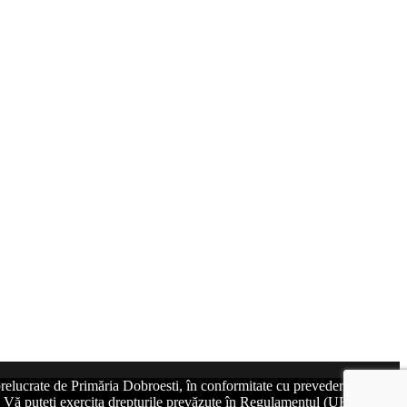
relucrate de Primăria Dobroesti, în conformitate cu prevederile art. 6
at. Vă puteți exercita drepturile prevăzute în Regulamentul (UE)