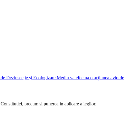
Judetean Ilfov, prin Direcția de Dezinsecție și Ecologizare Mediu va efectua o acțiunea avio de
Constitutiei, precum si punerea in aplicare a legilor.