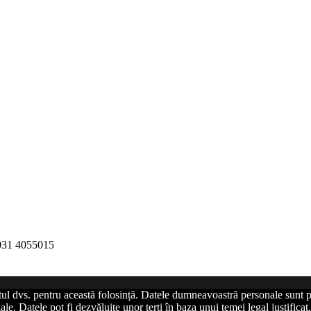
 031 4055015
tul dvs. pentru această folosință. Datele dumneavoastră personale sunt p
le. Datele pot fi dezvăluite unor terți în baza unui temei legal justific