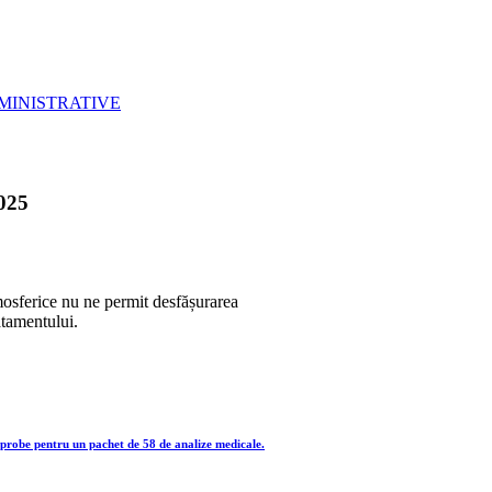
MINISTRATIVE
025
tmosferice nu ne permit desfășurarea
atamentului.
 probe pentru un pachet de 58 de analize medicale.