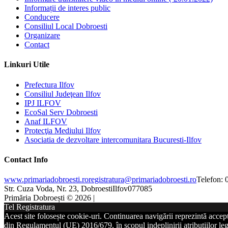
Informații de interes public
Conducere
Consiliul Local Dobroesti
Organizare
Contact
Linkuri Utile
Prefectura Ilfov
Consiliul Judeţean Ilfov
IPJ ILFOV
EcoSal Serv Dobroesti
Anaf ILFOV
Protecţia Mediului Ilfov
Asociatia de dezvoltare intercomunitara Bucuresti-Ilfov
Contact Info
www.primariadobroesti.ro
registratura@primariadobroesti.ro
Telefon:
Str. Cuza Voda, Nr. 23, Dobroesti
Ilfov
077085
Primăria Dobroești © 2026 |
Tel Registratura
Acest site folosește cookie-uri. Continuarea navigării reprezintă accep
din Regulamentul (UE) 2016/679, în scopul indeplinirii atribuțiilor lega