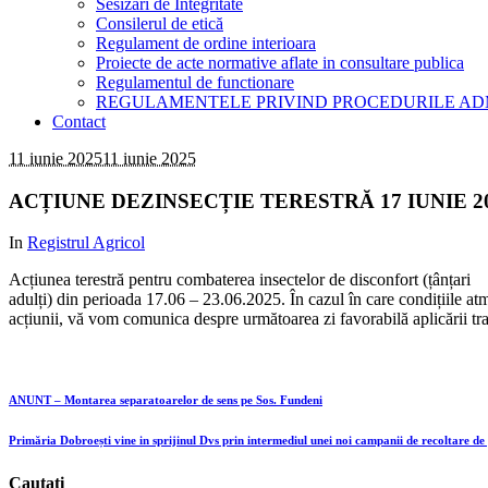
Sesizari de Integritate
Consilerul de etică
Regulament de ordine interioara
Proiecte de acte normative aflate in consultare publica
Regulamentul de functionare
REGULAMENTELE PRIVIND PROCEDURILE AD
Contact
11 iunie 2025
11 iunie 2025
ACȚIUNE DEZINSECȚIE TERESTRĂ 17 IUNIE 2
In
Registrul Agricol
Acțiunea terestră pentru combaterea insectelor de disconfort (țânțari
adulți) din perioada 17.06 – 23.06.2025. În cazul în care condițiile a
acțiunii, vă vom comunica despre următoarea zi favorabilă aplicării tr
ANUNT – Montarea separatoarelor de sens pe Sos. Fundeni
Primăria Dobroești vine in sprijinul Dvs prin intermediul unei noi campanii de recoltare de
Cautati