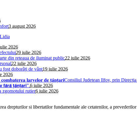
6
nfort
3 august 2026
iulie 2026
efectului
29 iulie 2026
parte din reteaua de iluminat public
22 iulie 2026
rsonal
22 iulie 2026
au fost doborâți de vânt
19 iulie 2026
ie 2026
𝐢𝐧𝐬𝐞𝐜𝐭̦𝐢𝐞 𝐩𝐞𝐧𝐭𝐫𝐮 𝐜𝐨𝐦𝐛𝐚𝐭𝐞𝐫𝐞𝐚 𝐥𝐚𝐫𝐯𝐞𝐥𝐨𝐫 𝐝𝐞 𝐭̦𝐚̂𝐧𝐭̦𝐚𝐫𝐢Consiliul 
̆ 𝘁̦𝗮̂𝗻𝘁̦𝗮𝗿𝗶”.
6 iulie 2026
a zgomotului rutier
6 iulie 2026
a drepturilor si libertatilor fundamentale ale cetatenilor, a prevederilor 