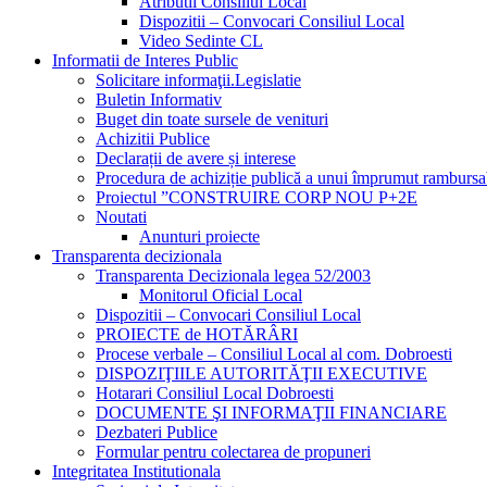
Atributii Consiliul Local
Dispozitii – Convocari Consiliul Local
Video Sedinte CL
Informatii de Interes Public
Solicitare informaţii.Legislatie
Buletin Informativ
Buget din toate sursele de venituri
Achizitii Publice
Declarații de avere și interese
Procedura de achiziție publică a unui împrumut rambursa
Proiectul ”CONSTRUIRE CORP NOU P+2E
Noutati
Anunturi proiecte
Transparenta decizionala
Transparenta Decizionala legea 52/2003
Monitorul Oficial Local
Dispozitii – Convocari Consiliul Local
PROIECTE de HOTĂRÂRI
Procese verbale – Consiliul Local al com. Dobroesti
DISPOZIŢIILE AUTORITĂŢII EXECUTIVE
Hotarari Consiliul Local Dobroesti
DOCUMENTE ŞI INFORMAŢII FINANCIARE
Dezbateri Publice
Formular pentru colectarea de propuneri
Integritatea Institutionala