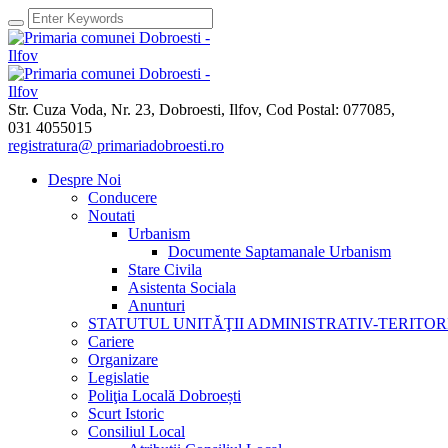
Str. Cuza Voda, Nr. 23
,
Dobroesti, Ilfov,
Cod Postal: 077085
,
031 4055015
registratura@ primariadobroesti.ro
Despre Noi
Conducere
Noutati
Urbanism
Documente Saptamanale Urbanism
Stare Civila
Asistenta Sociala
Anunturi
STATUTUL UNITĂŢII ADMINISTRATIV-TERITOR
Cariere
Organizare
Legislatie
Poliţia Locală Dobroești
Scurt Istoric
Consiliul Local