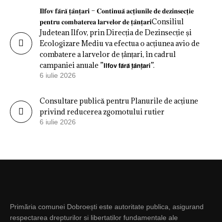
𝐈𝐥𝐟𝐨𝐯 𝐟𝐚̆𝐫𝐚̆ 𝐭̦𝐚̂𝐧𝐭̦𝐚𝐫𝐢 – 𝐂𝐨𝐧𝐭𝐢𝐧𝐮𝐚̆ 𝐚𝐜𝐭̦𝐢𝐮𝐧𝐢𝐥𝐞 𝐝𝐞 𝐝𝐞𝐳𝐢𝐧𝐬𝐞𝐜𝐭̦𝐢𝐞
𝐩𝐞𝐧𝐭𝐫𝐮 𝐜𝐨𝐦𝐛𝐚𝐭𝐞𝐫𝐞𝐚 𝐥𝐚𝐫𝐯𝐞𝐥𝐨𝐫 𝐝𝐞 𝐭̦𝐚̂𝐧𝐭̦𝐚𝐫𝐢Consiliul
Judetean Ilfov, prin Direcția de Dezinsecție și
Ecologizare Mediu va efectua o acțiunea avio de
combatere a larvelor de țânțari, în cadrul
campaniei anuale ”𝗜𝗹𝗳𝗼𝘃 𝗳𝗮̆𝗿𝗮̆ 𝘁̦𝗮̂𝗻𝘁̦𝗮𝗿𝗶”.
6 iulie 2026
Consultare publică pentru Planurile de acțiune
privind reducerea zgomotului rutier
6 iulie 2026
Primăria comunei Dobroești este autoritate publica, asigurand
respectarea drepturilor si libertatilor fundamentale ale