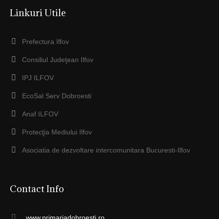
Linkuri Utile
Prefectura Ilfov
Consiliul Judeţean Ilfov
IPJ ILFOV
EcoSal Serv Dobroesti
Anaf ILFOV
Protecţia Mediului Ilfov
Asociatia de dezvoltare intercomunitara Bucuresti-Ilfov
Contact Info
www.primariadobroesti.ro