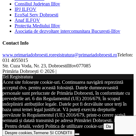
Consiliul Judeţean Ilfov
IPJ ILFOV
EcoSal Serv Dobroesti
Anaf ILFOV
Protecţia Mediului Ilfov
Asociatia de dezvoltare intercomunitara Bucuresti-Ilfov
Contact Info
www.primariadobroesti.ro
registratura@primariadobroesti.ro
Telefon:
031 4055015
Str. Cuza Voda, Nr. 23, Dobroesti
Ilfov
077085
Primăria Dobroești © 2026 |
Tel Registratura
Acest site folosește cookie-uri. Continuarea navigării reprezintă
acceptul dvs. pentru această folosință. Datele dumneavoastră
personale sunt prelucrate de Primăria Dobroesti, în conformitate cu
prevederile art. 6 din Regulamentul (UE) 2016/679, în scopul
indeplinirii atribuțiilor legale. Datele pot fi dezvăluite unor terți în
baza unui temei legal justificat. Vă puteți exercita drepturile
prevăzute în Regulamentul (UE) 2016/679, printr-o cerere scrisă,
semnată și datată transmisă pe adresa Primăriei Dobroesti. DETALII
. Pentru detalii, vedeți Politica de utillizare cookie-uri
Da
Despre cookies,Termene SI CONDITII