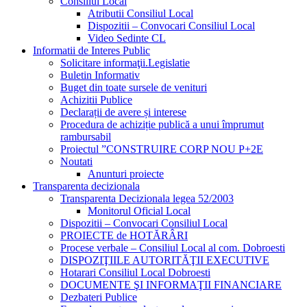
Consiliul Local
Atributii Consiliul Local
Dispozitii – Convocari Consiliul Local
Video Sedinte CL
Informatii de Interes Public
Solicitare informaţii.Legislatie
Buletin Informativ
Buget din toate sursele de venituri
Achizitii Publice
Declarații de avere și interese
Procedura de achiziție publică a unui împrumut
rambursabil
Proiectul ”CONSTRUIRE CORP NOU P+2E
Noutati
Anunturi proiecte
Transparenta decizionala
Transparenta Decizionala legea 52/2003
Monitorul Oficial Local
Dispozitii – Convocari Consiliul Local
PROIECTE de HOTĂRÂRI
Procese verbale – Consiliul Local al com. Dobroesti
DISPOZIŢIILE AUTORITĂŢII EXECUTIVE
Hotarari Consiliul Local Dobroesti
DOCUMENTE ŞI INFORMAŢII FINANCIARE
Dezbateri Publice