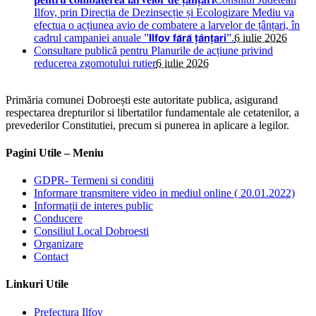
Ilfov, prin Direcția de Dezinsecție și Ecologizare Mediu va
efectua o acțiunea avio de combatere a larvelor de țânțari, în
cadrul campaniei anuale ”𝗜𝗹𝗳𝗼𝘃 𝗳𝗮̆𝗿𝗮̆ 𝘁̦𝗮̂𝗻𝘁̦𝗮𝗿𝗶”.
6 iulie 2026
Consultare publică pentru Planurile de acțiune privind
reducerea zgomotului rutier
6 iulie 2026
Primăria comunei Dobroești este autoritate publica, asigurand
respectarea drepturilor si libertatilor fundamentale ale cetatenilor, a
prevederilor Constitutiei, precum si punerea in aplicare a legilor.
Pagini Utile – Meniu
GDPR- Termeni si conditii
Informare transmitere video in mediul online ( 20.01.2022)
Informații de interes public
Conducere
Consiliul Local Dobroesti
Organizare
Contact
Linkuri Utile
Prefectura Ilfov