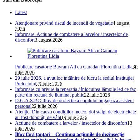
Latest
Atenționare privind riscul de incendii de vegetație
4 august
2026
Informare: Actiune de combatere a larvelor / insectelor de
disconfort
3 august 2026
Publicare casatorie Bayram Ali cu Caradan Florentina Lidia
30
iulie 2026
29 iulie 2026, a avut loc întâlnire de lucru la sediul Instituției
Prefectului
29 iulie 2026
Informare cu privire la reparatia / înlocuirea lămpile led ce fac
parte din reteaua de iluminat public
22 iulie 2026
D.G.A.S.P.C Ilfov de protectie a copilului angajeaza asistent
personal
22 iulie 2026
Atenție; Din cauza condițiilor meteo, doi stâlpi de electricitate
au fost doborâți de vânt
19 iulie 2026
Actiune de combatere a larvelor / insectelor de disconfort
13
iulie 2026
𝐈𝐥𝐟𝐨𝐯 𝐟𝐚̆𝐫𝐚̆ 𝐭̦𝐚̂𝐧𝐭̦𝐚𝐫𝐢 – 𝐂𝐨𝐧𝐭𝐢𝐧𝐮𝐚̆ 𝐚𝐜𝐭̦𝐢𝐮𝐧𝐢𝐥𝐞 𝐝𝐞 𝐝𝐞𝐳𝐢𝐧𝐬𝐞𝐜𝐭̦𝐢𝐞
𝐩𝐞𝐧𝐭𝐫𝐮 𝐜𝐨𝐦𝐛𝐚𝐭𝐞𝐫𝐞𝐚 𝐥𝐚𝐫𝐯𝐞𝐥𝐨𝐫 𝐝𝐞 𝐭̦𝐚̂𝐧𝐭̦𝐚𝐫𝐢Consiliul Judetean