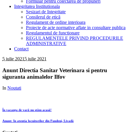
Formular pentru colectarea de propuneri
Integritatea Institutionala
Sesizari de Integritate
Consilerul de etică
Regulament de ordine interioara
Proiecte de acte normative aflate in consultare publica
Regulamentul de functionare
REGULAMENTELE PRIVIND PROCEDURILE
ADMINISTRATIVE
Contact
5 iulie 2021
5 iulie 2021
Anunt Directia Sanitar Veterinara si pentru
siguranta animalelor Ilfov
In
Noutati
În vacanța de vară nu stăm acasă!
Anunt: In atentia locuitorilor din Fundeni, Livadă