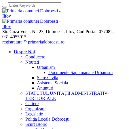
Str. Cuza Voda, Nr. 23
,
Dobroesti, Ilfov,
Cod Postal: 077085
,
031 4055015
registratura@ primariadobroesti.ro
Despre Noi
Conducere
Noutati
Urbanism
Documente Saptamanale Urbanism
Stare Civila
Asistenta Sociala
Anunturi
STATUTUL UNITĂŢII ADMINISTRATIV-
TERITORIALE
Cariere
Organizare
Legislatie
Poliţia Locală Dobroești
Scurt Istoric