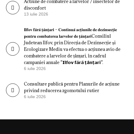
Actiune de combatere a larvelor / insectelor de
disconfort
13 iulie 2026
𝐈𝐥𝐟𝐨𝐯 𝐟𝐚̆𝐫𝐚̆ 𝐭̦𝐚̂𝐧𝐭̦𝐚𝐫𝐢 – 𝐂𝐨𝐧𝐭𝐢𝐧𝐮𝐚̆ 𝐚𝐜𝐭̦𝐢𝐮𝐧𝐢𝐥𝐞 𝐝𝐞 𝐝𝐞𝐳𝐢𝐧𝐬𝐞𝐜𝐭̦𝐢𝐞
𝐩𝐞𝐧𝐭𝐫𝐮 𝐜𝐨𝐦𝐛𝐚𝐭𝐞𝐫𝐞𝐚 𝐥𝐚𝐫𝐯𝐞𝐥𝐨𝐫 𝐝𝐞 𝐭̦𝐚̂𝐧𝐭̦𝐚𝐫𝐢Consiliul
Judetean Ilfov, prin Direcția de Dezinsecție și
Ecologizare Mediu va efectua o acțiunea avio de
combatere a larvelor de țânțari, în cadrul
campaniei anuale ”𝗜𝗹𝗳𝗼𝘃 𝗳𝗮̆𝗿𝗮̆ 𝘁̦𝗮̂𝗻𝘁̦𝗮𝗿𝗶”.
6 iulie 2026
Consultare publică pentru Planurile de acțiune
privind reducerea zgomotului rutier
6 iulie 2026