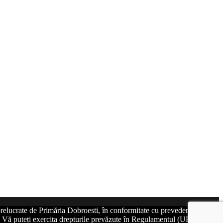
relucrate de Primăria Dobroesti, în conformitate cu prevederile art. 6
at. Vă puteți exercita drepturile prevăzute în Regulamentul (UE)