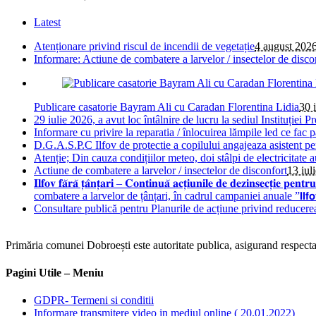
Latest
Atenționare privind riscul de incendii de vegetație
4 august 202
Informare: Actiune de combatere a larvelor / insectelor de disco
Publicare casatorie Bayram Ali cu Caradan Florentina Lidia
30 
29 iulie 2026, a avut loc întâlnire de lucru la sediul Instituției Pr
Informare cu privire la reparatia / înlocuirea lămpile led ce fac 
D.G.A.S.P.C Ilfov de protectie a copilului angajeaza asistent pe
Atenție; Din cauza condițiilor meteo, doi stâlpi de electricitate 
Actiune de combatere a larvelor / insectelor de disconfort
13 iul
𝐈𝐥𝐟𝐨𝐯 𝐟𝐚̆𝐫𝐚̆ 𝐭̦𝐚̂𝐧𝐭̦𝐚𝐫𝐢 – 𝐂𝐨𝐧𝐭𝐢𝐧𝐮𝐚̆ 𝐚𝐜𝐭̦𝐢𝐮𝐧𝐢𝐥𝐞 𝐝𝐞 𝐝𝐞
combatere a larvelor de țânțari, în cadrul campaniei anuale ”𝗜𝗹𝗳𝗼𝘃 𝗳𝗮̆𝗿𝗮
Consultare publică pentru Planurile de acțiune privind reducere
Primăria comunei Dobroești este autoritate publica, asigurand respectare
Pagini Utile – Meniu
GDPR- Termeni si conditii
Informare transmitere video in mediul online ( 20.01.2022)