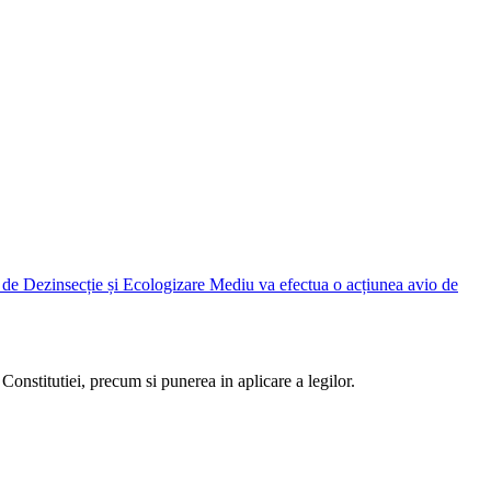
Judetean Ilfov, prin Direcția de Dezinsecție și Ecologizare Mediu va efectua o acțiunea avio de
Constitutiei, precum si punerea in aplicare a legilor.