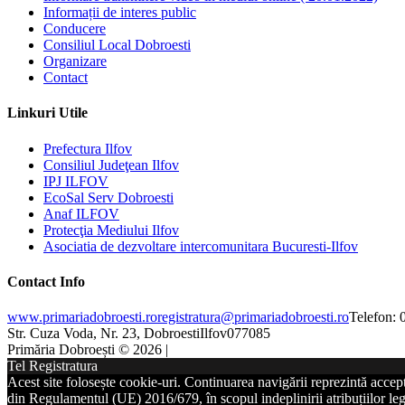
Informații de interes public
Conducere
Consiliul Local Dobroesti
Organizare
Contact
Linkuri Utile
Prefectura Ilfov
Consiliul Judeţean Ilfov
IPJ ILFOV
EcoSal Serv Dobroesti
Anaf ILFOV
Protecţia Mediului Ilfov
Asociatia de dezvoltare intercomunitara Bucuresti-Ilfov
Contact Info
www.primariadobroesti.ro
registratura@primariadobroesti.ro
Telefon:
Str. Cuza Voda, Nr. 23, Dobroesti
Ilfov
077085
Primăria Dobroești © 2026 |
Tel Registratura
Acest site folosește cookie-uri. Continuarea navigării reprezintă accep
din Regulamentul (UE) 2016/679, în scopul indeplinirii atribuțiilor lega