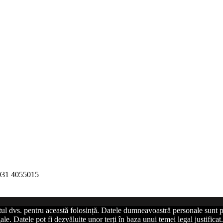
 031 4055015
tul dvs. pentru această folosință. Datele dumneavoastră personale sunt p
le. Datele pot fi dezvăluite unor terți în baza unui temei legal justific