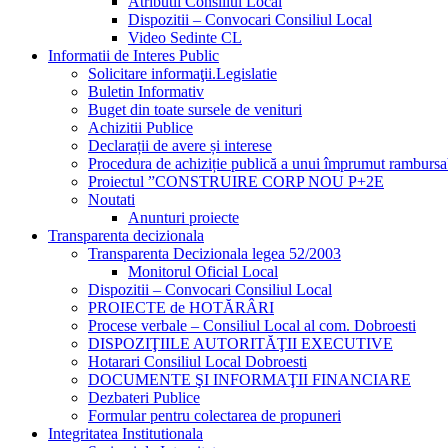
Atributii Consiliul Local
Dispozitii – Convocari Consiliul Local
Video Sedinte CL
Informatii de Interes Public
Solicitare informaţii.Legislatie
Buletin Informativ
Buget din toate sursele de venituri
Achizitii Publice
Declarații de avere și interese
Procedura de achiziție publică a unui împrumut rambursa
Proiectul ”CONSTRUIRE CORP NOU P+2E
Noutati
Anunturi proiecte
Transparenta decizionala
Transparenta Decizionala legea 52/2003
Monitorul Oficial Local
Dispozitii – Convocari Consiliul Local
PROIECTE de HOTĂRÂRI
Procese verbale – Consiliul Local al com. Dobroesti
DISPOZIŢIILE AUTORITĂŢII EXECUTIVE
Hotarari Consiliul Local Dobroesti
DOCUMENTE ŞI INFORMAŢII FINANCIARE
Dezbateri Publice
Formular pentru colectarea de propuneri
Integritatea Institutionala