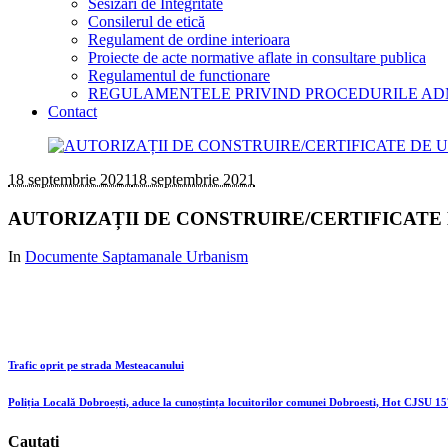
Sesizari de Integritate
Consilerul de etică
Regulament de ordine interioara
Proiecte de acte normative aflate in consultare publica
Regulamentul de functionare
REGULAMENTELE PRIVIND PROCEDURILE AD
Contact
18 septembrie 2021
18 septembrie 2021
AUTORIZAȚII DE CONSTRUIRE/CERTIFICATE DE 
In
Documente Saptamanale Urbanism
Trafic oprit pe strada Mesteacanului
Poliția Locală Dobroești, aduce la cunoștința locuitorilor comunei Dobroesti, Hot CJSU 15
Cautati