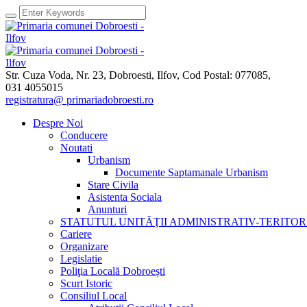
Str. Cuza Voda, Nr. 23
,
Dobroesti, Ilfov,
Cod Postal: 077085
,
031 4055015
registratura@ primariadobroesti.ro
Despre Noi
Conducere
Noutati
Urbanism
Documente Saptamanale Urbanism
Stare Civila
Asistenta Sociala
Anunturi
STATUTUL UNITĂŢII ADMINISTRATIV-TERITOR
Cariere
Organizare
Legislatie
Poliţia Locală Dobroești
Scurt Istoric
Consiliul Local