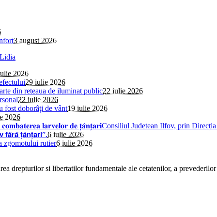
6
nfort
3 august 2026
iulie 2026
efectului
29 iulie 2026
parte din reteaua de iluminat public
22 iulie 2026
rsonal
22 iulie 2026
au fost doborâți de vânt
19 iulie 2026
ie 2026
𝐢𝐧𝐬𝐞𝐜𝐭̦𝐢𝐞 𝐩𝐞𝐧𝐭𝐫𝐮 𝐜𝐨𝐦𝐛𝐚𝐭𝐞𝐫𝐞𝐚 𝐥𝐚𝐫𝐯𝐞𝐥𝐨𝐫 𝐝𝐞 𝐭̦𝐚̂𝐧𝐭̦𝐚𝐫𝐢Consiliul 
̆ 𝘁̦𝗮̂𝗻𝘁̦𝗮𝗿𝗶”.
6 iulie 2026
a zgomotului rutier
6 iulie 2026
a drepturilor si libertatilor fundamentale ale cetatenilor, a prevederilor 