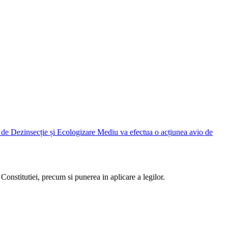
Judetean Ilfov, prin Direcția de Dezinsecție și Ecologizare Mediu va efectua o acțiunea avio de
Constitutiei, precum si punerea in aplicare a legilor.