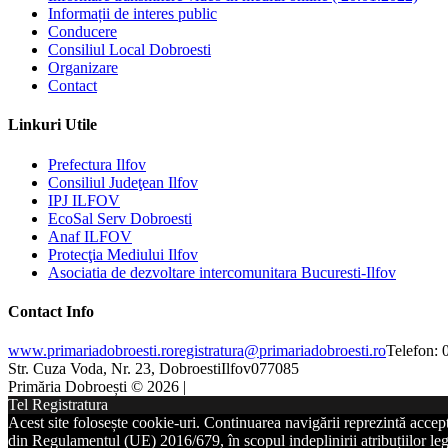
Informații de interes public
Conducere
Consiliul Local Dobroesti
Organizare
Contact
Linkuri Utile
Prefectura Ilfov
Consiliul Judeţean Ilfov
IPJ ILFOV
EcoSal Serv Dobroesti
Anaf ILFOV
Protecţia Mediului Ilfov
Asociatia de dezvoltare intercomunitara Bucuresti-Ilfov
Contact Info
www.primariadobroesti.ro
registratura@primariadobroesti.ro
Telefon:
Str. Cuza Voda, Nr. 23, Dobroesti
Ilfov
077085
Primăria Dobroești © 2026 |
Tel Registratura
Acest site folosește cookie-uri. Continuarea navigării reprezintă accep
din Regulamentul (UE) 2016/679, în scopul indeplinirii atribuțiilor lega