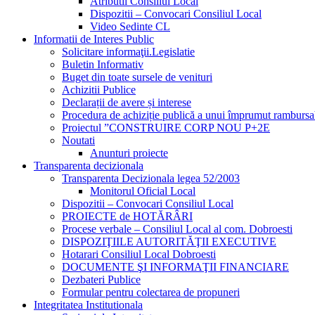
Atributii Consiliul Local
Dispozitii – Convocari Consiliul Local
Video Sedinte CL
Informatii de Interes Public
Solicitare informaţii.Legislatie
Buletin Informativ
Buget din toate sursele de venituri
Achizitii Publice
Declarații de avere și interese
Procedura de achiziție publică a unui împrumut rambursa
Proiectul ”CONSTRUIRE CORP NOU P+2E
Noutati
Anunturi proiecte
Transparenta decizionala
Transparenta Decizionala legea 52/2003
Monitorul Oficial Local
Dispozitii – Convocari Consiliul Local
PROIECTE de HOTĂRÂRI
Procese verbale – Consiliul Local al com. Dobroesti
DISPOZIŢIILE AUTORITĂŢII EXECUTIVE
Hotarari Consiliul Local Dobroesti
DOCUMENTE ŞI INFORMAŢII FINANCIARE
Dezbateri Publice
Formular pentru colectarea de propuneri
Integritatea Institutionala