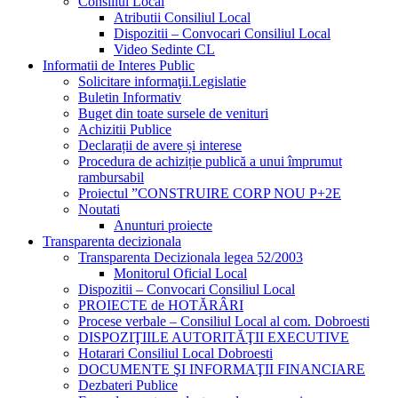
Consiliul Local
Atributii Consiliul Local
Dispozitii – Convocari Consiliul Local
Video Sedinte CL
Informatii de Interes Public
Solicitare informaţii.Legislatie
Buletin Informativ
Buget din toate sursele de venituri
Achizitii Publice
Declarații de avere și interese
Procedura de achiziție publică a unui împrumut
rambursabil
Proiectul ”CONSTRUIRE CORP NOU P+2E
Noutati
Anunturi proiecte
Transparenta decizionala
Transparenta Decizionala legea 52/2003
Monitorul Oficial Local
Dispozitii – Convocari Consiliul Local
PROIECTE de HOTĂRÂRI
Procese verbale – Consiliul Local al com. Dobroesti
DISPOZIŢIILE AUTORITĂŢII EXECUTIVE
Hotarari Consiliul Local Dobroesti
DOCUMENTE ŞI INFORMAŢII FINANCIARE
Dezbateri Publice