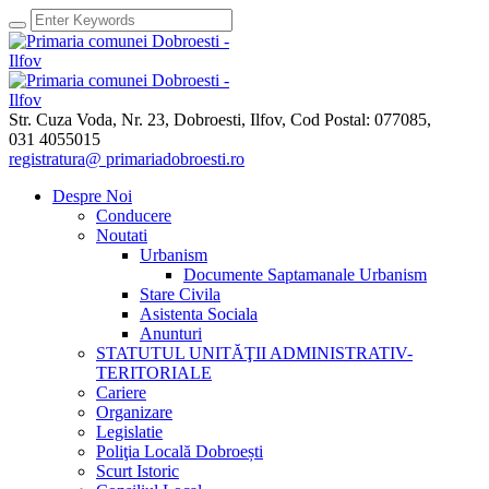
Str. Cuza Voda, Nr. 23
,
Dobroesti, Ilfov,
Cod Postal: 077085
,
031 4055015
registratura@ primariadobroesti.ro
Despre Noi
Conducere
Noutati
Urbanism
Documente Saptamanale Urbanism
Stare Civila
Asistenta Sociala
Anunturi
STATUTUL UNITĂŢII ADMINISTRATIV-
TERITORIALE
Cariere
Organizare
Legislatie
Poliţia Locală Dobroești
Scurt Istoric