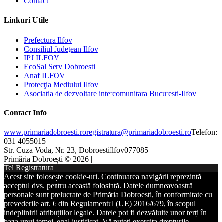
Contact
Linkuri Utile
Prefectura Ilfov
Consiliul Judeţean Ilfov
IPJ ILFOV
EcoSal Serv Dobroesti
Anaf ILFOV
Protecţia Mediului Ilfov
Asociatia de dezvoltare intercomunitara Bucuresti-Ilfov
Contact Info
www.primariadobroesti.ro
registratura@primariadobroesti.ro
Telefon:
031 4055015
Str. Cuza Voda, Nr. 23, Dobroesti
Ilfov
077085
Primăria Dobroești © 2026 |
Tel Registratura
Acest site folosește cookie-uri. Continuarea navigării reprezintă
acceptul dvs. pentru această folosință. Datele dumneavoastră
personale sunt prelucrate de Primăria Dobroesti, în conformitate cu
prevederile art. 6 din Regulamentul (UE) 2016/679, în scopul
indeplinirii atribuțiilor legale. Datele pot fi dezvăluite unor terți în
baza unui temei legal justificat. Vă puteți exercita drepturile