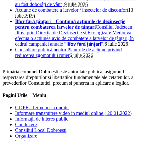
au fost doborâți de vânt
19 iulie 2026
Actiune de combatere a larvelor / insectelor de disconfort
13
iulie 2026
𝐈𝐥𝐟𝐨𝐯 𝐟𝐚̆𝐫𝐚̆ 𝐭̦𝐚̂𝐧𝐭̦𝐚𝐫𝐢 – 𝐂𝐨𝐧𝐭𝐢𝐧𝐮𝐚̆ 𝐚𝐜𝐭̦𝐢𝐮𝐧𝐢𝐥𝐞 𝐝𝐞 𝐝𝐞𝐳𝐢𝐧𝐬𝐞𝐜𝐭̦𝐢𝐞
𝐩𝐞𝐧𝐭𝐫𝐮 𝐜𝐨𝐦𝐛𝐚𝐭𝐞𝐫𝐞𝐚 𝐥𝐚𝐫𝐯𝐞𝐥𝐨𝐫 𝐝𝐞 𝐭̦𝐚̂𝐧𝐭̦𝐚𝐫𝐢Consiliul Judetean
Ilfov, prin Direcția de Dezinsecție și Ecologizare Mediu va
efectua o acțiunea avio de combatere a larvelor de țânțari, în
cadrul campaniei anuale ”𝗜𝗹𝗳𝗼𝘃 𝗳𝗮̆𝗿𝗮̆ 𝘁̦𝗮̂𝗻𝘁̦𝗮𝗿𝗶”.
6 iulie 2026
Consultare publică pentru Planurile de acțiune privind
reducerea zgomotului rutier
6 iulie 2026
Primăria comunei Dobroești este autoritate publica, asigurand
respectarea drepturilor si libertatilor fundamentale ale cetatenilor, a
prevederilor Constitutiei, precum si punerea in aplicare a legilor.
Pagini Utile – Meniu
GDPR- Termeni si conditii
Informare transmitere video in mediul online ( 20.01.2022)
Informații de interes public
Conducere
Consiliul Local Dobroesti
Organizare