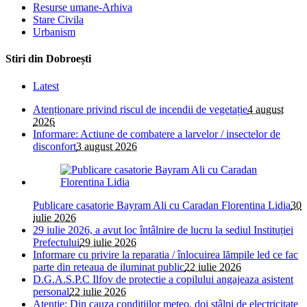
Resurse umane-Arhiva
Stare Civila
Urbanism
Stiri din Dobroești
Latest
Atenționare privind riscul de incendii de vegetație
4 august
2026
Informare: Actiune de combatere a larvelor / insectelor de
disconfort
3 august 2026
Publicare casatorie Bayram Ali cu Caradan Florentina Lidia
30
iulie 2026
29 iulie 2026, a avut loc întâlnire de lucru la sediul Instituției
Prefectului
29 iulie 2026
Informare cu privire la reparatia / înlocuirea lămpile led ce fac
parte din reteaua de iluminat public
22 iulie 2026
D.G.A.S.P.C Ilfov de protectie a copilului angajeaza asistent
personal
22 iulie 2026
Atenție; Din cauza condițiilor meteo, doi stâlpi de electricitate