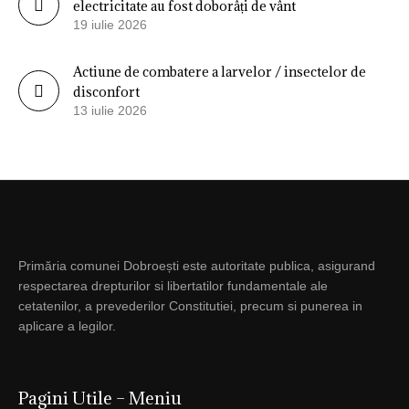
electricitate au fost doborâți de vânt
19 iulie 2026
Actiune de combatere a larvelor / insectelor de
disconfort
13 iulie 2026
Primăria comunei Dobroești este autoritate publica, asigurand
respectarea drepturilor si libertatilor fundamentale ale
cetatenilor, a prevederilor Constitutiei, precum si punerea in
aplicare a legilor.
Pagini Utile – Meniu