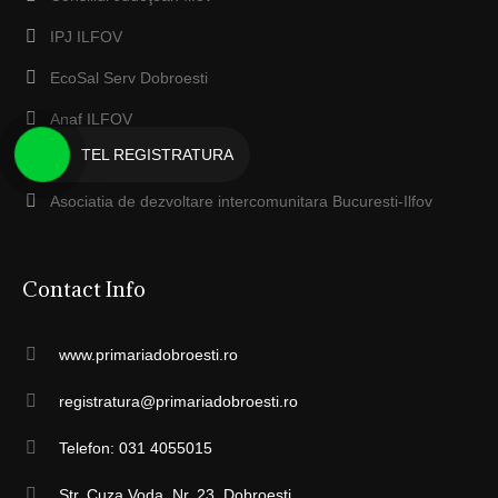
IPJ ILFOV
EcoSal Serv Dobroesti
Anaf ILFOV
TEL REGISTRATURA
Protecţia Mediului Ilfov
Asociatia de dezvoltare intercomunitara Bucuresti-Ilfov
Contact Info
www.primariadobroesti.ro
registratura@primariadobroesti.ro
Telefon: 031 4055015
Str. Cuza Voda, Nr. 23, Dobroesti