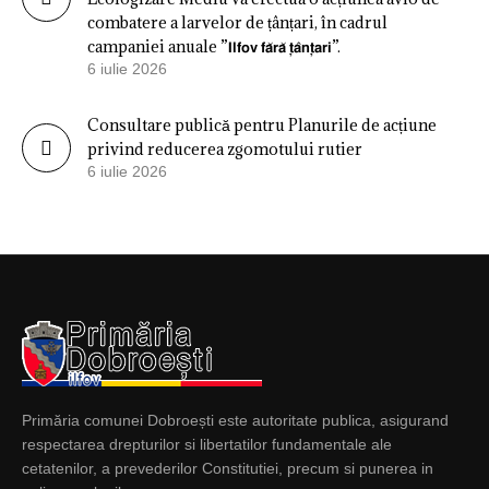
combatere a larvelor de țânțari, în cadrul
campaniei anuale ”𝗜𝗹𝗳𝗼𝘃 𝗳𝗮̆𝗿𝗮̆ 𝘁̦𝗮̂𝗻𝘁̦𝗮𝗿𝗶”.
6 iulie 2026
Consultare publică pentru Planurile de acțiune
privind reducerea zgomotului rutier
6 iulie 2026
Primăria comunei Dobroești este autoritate publica, asigurand
respectarea drepturilor si libertatilor fundamentale ale
cetatenilor, a prevederilor Constitutiei, precum si punerea in