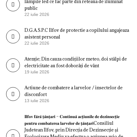
lămpile led ce fac parte din reteaua de iluminat
public
22 iulie 2026
D.G.A.S.P.C Ilfov de protectie a copilului angajeaza
asistent personal
22 iulie 2026
Atenție; Din cauza condițiilor meteo, doi stâlpi de
electricitate au fost doborâți de vânt
19 iulie 2026
Actiune de combatere a larvelor / insectelor de
disconfort
13 iulie 2026
𝐈𝐥𝐟𝐨𝐯 𝐟𝐚̆𝐫𝐚̆ 𝐭̦𝐚̂𝐧𝐭̦𝐚𝐫𝐢 – 𝐂𝐨𝐧𝐭𝐢𝐧𝐮𝐚̆ 𝐚𝐜𝐭̦𝐢𝐮𝐧𝐢𝐥𝐞 𝐝𝐞 𝐝𝐞𝐳𝐢𝐧𝐬𝐞𝐜𝐭̦𝐢𝐞
𝐩𝐞𝐧𝐭𝐫𝐮 𝐜𝐨𝐦𝐛𝐚𝐭𝐞𝐫𝐞𝐚 𝐥𝐚𝐫𝐯𝐞𝐥𝐨𝐫 𝐝𝐞 𝐭̦𝐚̂𝐧𝐭̦𝐚𝐫𝐢Consiliul
Judetean Ilfov, prin Direcția de Dezinsecție și
Ecologizare Mediu va efectua o acțiunea avio de