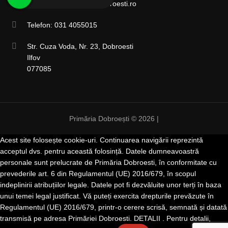
registratura@primariadobroesti.ro
Telefon: 031 4055015
Str. Cuza Voda, Nr. 23, Dobroesti
Ilfov
077085
Primăria Dobroești © 2026 |
Acest site folosește cookie-uri. Continuarea navigării reprezintă
acceptul dvs. pentru această folosință. Datele dumneavoastră
personale sunt prelucrate de Primăria Dobroesti, în conformitate cu
prevederile art. 6 din Regulamentul (UE) 2016/679, în scopul
indeplinirii atribuțiilor legale. Datele pot fi dezvăluite unor terți în baza
unui temei legal justificat. Vă puteți exercita drepturile prevăzute în
Regulamentul (UE) 2016/679, printr-o cerere scrisă, semnată și datată
transmisă pe adresa Primăriei Dobroesti. DETALII . Pentru detalii,