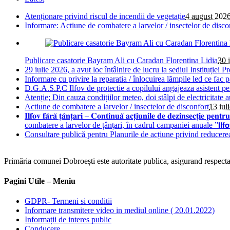
Atenționare privind riscul de incendii de vegetație
4 august 202
Informare: Actiune de combatere a larvelor / insectelor de disco
Publicare casatorie Bayram Ali cu Caradan Florentina Lidia
30 
29 iulie 2026, a avut loc întâlnire de lucru la sediul Instituției Pr
Informare cu privire la reparatia / înlocuirea lămpile led ce fac 
D.G.A.S.P.C Ilfov de protectie a copilului angajeaza asistent pe
Atenție; Din cauza condițiilor meteo, doi stâlpi de electricitate 
Actiune de combatere a larvelor / insectelor de disconfort
13 iul
𝐈𝐥𝐟𝐨𝐯 𝐟𝐚̆𝐫𝐚̆ 𝐭̦𝐚̂𝐧𝐭̦𝐚𝐫𝐢 – 𝐂𝐨𝐧𝐭𝐢𝐧𝐮𝐚̆ 𝐚𝐜𝐭̦𝐢𝐮𝐧𝐢𝐥𝐞 𝐝𝐞 𝐝𝐞
combatere a larvelor de țânțari, în cadrul campaniei anuale ”𝗜𝗹𝗳𝗼𝘃 𝗳𝗮̆𝗿𝗮
Consultare publică pentru Planurile de acțiune privind reducere
Primăria comunei Dobroești este autoritate publica, asigurand respectare
Pagini Utile – Meniu
GDPR- Termeni si conditii
Informare transmitere video in mediul online ( 20.01.2022)
Informații de interes public
Conducere