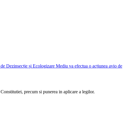
Judetean Ilfov, prin Direcția de Dezinsecție și Ecologizare Mediu va efectua o acțiunea avio de
Constitutiei, precum si punerea in aplicare a legilor.