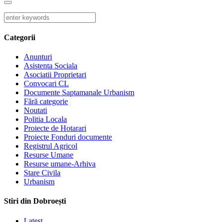
Categorii
Anunturi
Asistenta Sociala
Asociatii Proprietari
Convocari CL
Documente Saptamanale Urbanism
Fără categorie
Noutati
Politia Locala
Proiecte de Hotarari
Proiecte Fonduri documente
Registrul Agricol
Resurse Umane
Resurse umane-Arhiva
Stare Civila
Urbanism
Stiri din Dobroești
Latest