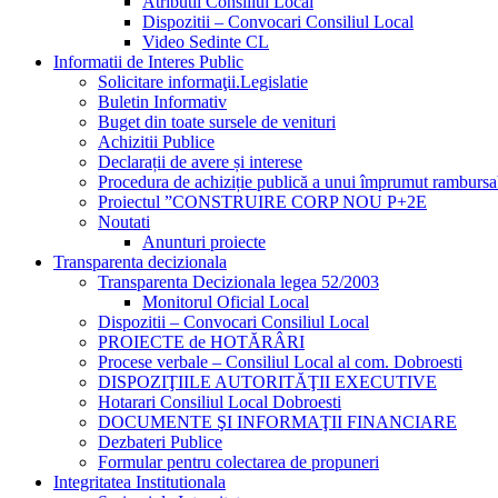
Atributii Consiliul Local
Dispozitii – Convocari Consiliul Local
Video Sedinte CL
Informatii de Interes Public
Solicitare informaţii.Legislatie
Buletin Informativ
Buget din toate sursele de venituri
Achizitii Publice
Declarații de avere și interese
Procedura de achiziție publică a unui împrumut rambursa
Proiectul ”CONSTRUIRE CORP NOU P+2E
Noutati
Anunturi proiecte
Transparenta decizionala
Transparenta Decizionala legea 52/2003
Monitorul Oficial Local
Dispozitii – Convocari Consiliul Local
PROIECTE de HOTĂRÂRI
Procese verbale – Consiliul Local al com. Dobroesti
DISPOZIŢIILE AUTORITĂŢII EXECUTIVE
Hotarari Consiliul Local Dobroesti
DOCUMENTE ŞI INFORMAŢII FINANCIARE
Dezbateri Publice
Formular pentru colectarea de propuneri
Integritatea Institutionala