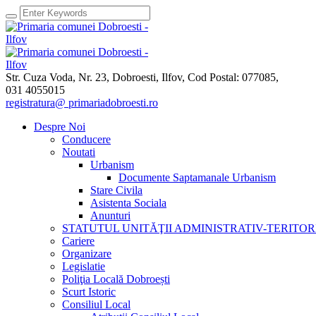
Str. Cuza Voda, Nr. 23
,
Dobroesti, Ilfov,
Cod Postal: 077085
,
031 4055015
registratura@ primariadobroesti.ro
Despre Noi
Conducere
Noutati
Urbanism
Documente Saptamanale Urbanism
Stare Civila
Asistenta Sociala
Anunturi
STATUTUL UNITĂŢII ADMINISTRATIV-TERITOR
Cariere
Organizare
Legislatie
Poliţia Locală Dobroești
Scurt Istoric
Consiliul Local