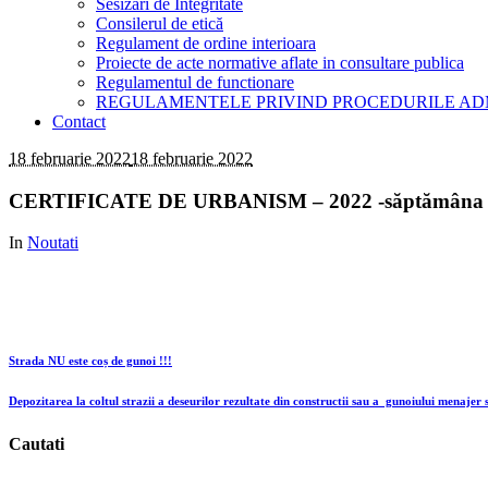
Sesizari de Integritate
Consilerul de etică
Regulament de ordine interioara
Proiecte de acte normative aflate in consultare publica
Regulamentul de functionare
REGULAMENTELE PRIVIND PROCEDURILE AD
Contact
18 februarie 2022
18 februarie 2022
CERTIFICATE DE URBANISM – 2022 -săptămâna 1
In
Noutati
Strada NU este coș de gunoi !!!
Depozitarea la coltul strazii a deseurilor rezultate din constructii sau a gunoiului menajer 
Cautati