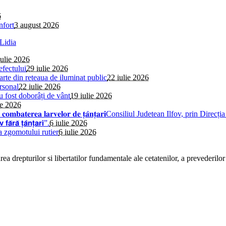
6
nfort
3 august 2026
iulie 2026
efectului
29 iulie 2026
parte din reteaua de iluminat public
22 iulie 2026
rsonal
22 iulie 2026
au fost doborâți de vânt
19 iulie 2026
ie 2026
𝐢𝐧𝐬𝐞𝐜𝐭̦𝐢𝐞 𝐩𝐞𝐧𝐭𝐫𝐮 𝐜𝐨𝐦𝐛𝐚𝐭𝐞𝐫𝐞𝐚 𝐥𝐚𝐫𝐯𝐞𝐥𝐨𝐫 𝐝𝐞 𝐭̦𝐚̂𝐧𝐭̦𝐚𝐫𝐢Consiliul 
̆ 𝘁̦𝗮̂𝗻𝘁̦𝗮𝗿𝗶”.
6 iulie 2026
a zgomotului rutier
6 iulie 2026
a drepturilor si libertatilor fundamentale ale cetatenilor, a prevederilor 