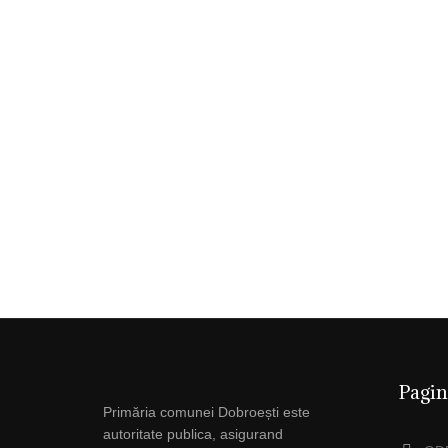
Pagin
Primăria comunei Dobroești este
autoritate publica, asigurand