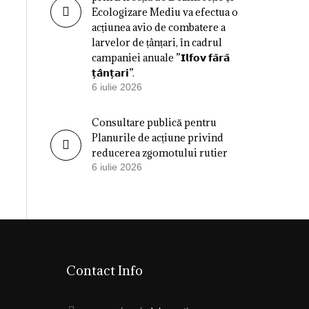
Ecologizare Mediu va efectua o
acțiunea avio de combatere a
larvelor de țânțari, în cadrul
campaniei anuale ”𝗜𝗹𝗳𝗼𝘃 𝗳𝗮̆𝗿𝗮̆
𝘁̦𝗮̂𝗻𝘁̦𝗮𝗿𝗶”.
6 iulie 2026
Consultare publică pentru
Planurile de acțiune privind
reducerea zgomotului rutier
6 iulie 2026
Contact Info