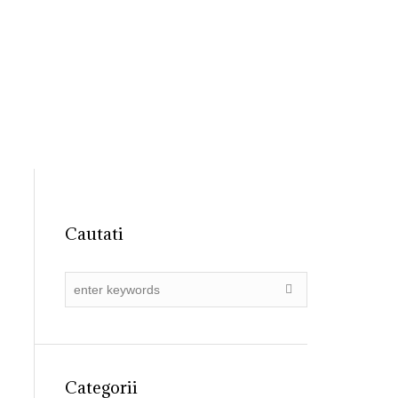
31 4055015
registratura@ primariadobroesti.ro
Institutionala
Contact
Cautati
Categorii