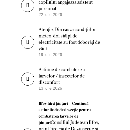
copilului angajeaza asistent
personal
22 iulie 2026
Atenție; Din cauza condițiilor
meteo, doi stâlpi de
electricitate au fost doborâți de
vânt
19 iulie 2026
Actiune de combatere a
larvelor / insectelor de
disconfort
13 iulie 2026
𝐈𝐥𝐟𝐨𝐯 𝐟𝐚̆𝐫𝐚̆ 𝐭̦𝐚̂𝐧𝐭̦𝐚𝐫𝐢 – 𝐂𝐨𝐧𝐭𝐢𝐧𝐮𝐚̆
𝐚𝐜𝐭̦𝐢𝐮𝐧𝐢𝐥𝐞 𝐝𝐞 𝐝𝐞𝐳𝐢𝐧𝐬𝐞𝐜𝐭̦𝐢𝐞 𝐩𝐞𝐧𝐭𝐫𝐮
𝐜𝐨𝐦𝐛𝐚𝐭𝐞𝐫𝐞𝐚 𝐥𝐚𝐫𝐯𝐞𝐥𝐨𝐫 𝐝𝐞
𝐭̦𝐚̂𝐧𝐭̦𝐚𝐫𝐢Consiliul Judetean Ilfov,
prin Direcția de Dezinsecție și