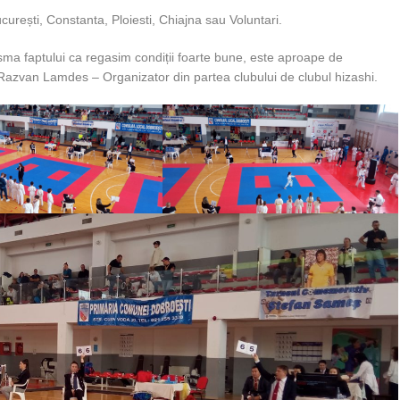
urești, Constanta, Ploiesti, Chiajna sau Voluntari.
risma faptului ca regasim condiții foarte bune, este aproape de
dl Razvan Lamdes – Organizator din partea clubului de clubul hizashi.