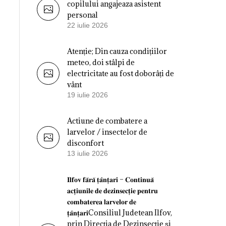
copilului angajeaza asistent
personal
22 iulie 2026
Atenție; Din cauza condițiilor
meteo, doi stâlpi de
electricitate au fost doborâți de
vânt
19 iulie 2026
Actiune de combatere a
larvelor / insectelor de
disconfort
13 iulie 2026
𝐈𝐥𝐟𝐨𝐯 𝐟𝐚̆𝐫𝐚̆ 𝐭̦𝐚̂𝐧𝐭̦𝐚𝐫𝐢 – 𝐂𝐨𝐧𝐭𝐢𝐧𝐮𝐚̆
𝐚𝐜𝐭̦𝐢𝐮𝐧𝐢𝐥𝐞 𝐝𝐞 𝐝𝐞𝐳𝐢𝐧𝐬𝐞𝐜𝐭̦𝐢𝐞 𝐩𝐞𝐧𝐭𝐫𝐮
𝐜𝐨𝐦𝐛𝐚𝐭𝐞𝐫𝐞𝐚 𝐥𝐚𝐫𝐯𝐞𝐥𝐨𝐫 𝐝𝐞
𝐭̦𝐚̂𝐧𝐭̦𝐚𝐫𝐢Consiliul Judetean Ilfov,
prin Direcția de Dezinsecție și