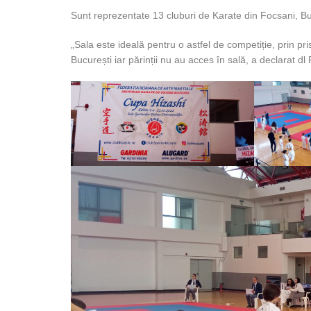
Sunt reprezentate 13 cluburi de Karate din Focsani, Buc
„Sala este ideală pentru o astfel de competiție, prin p
București iar părinții nu au acces în sală, a declarat 