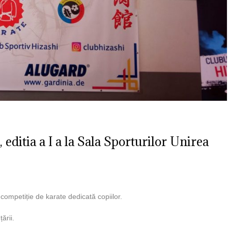
editia a I a la Sala Sporturilor Unirea
competiție de karate dedicată copiilor.
ării.