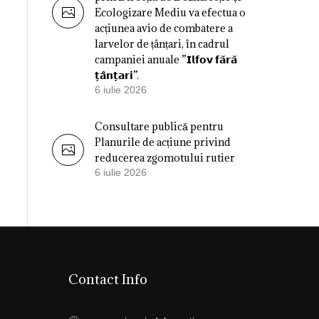
Ecologizare Mediu va efectua o
acțiunea avio de combatere a
larvelor de țânțari, în cadrul
campaniei anuale ”𝗜𝗹𝗳𝗼𝘃 𝗳𝗮̆𝗿𝗮̆
𝘁̦𝗮̂𝗻𝘁̦𝗮𝗿𝗶”.
6 iulie 2026
Consultare publică pentru
Planurile de acțiune privind
reducerea zgomotului rutier
6 iulie 2026
Contact Info