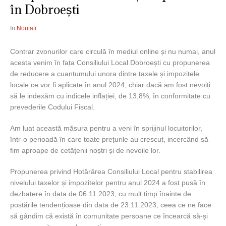
în Dobroești
In
Noutati
Contrar zvonurilor care circulă în mediul online și nu numai, anul
acesta venim în fața Consiliului Local Dobroești cu propunerea
de reducere a cuantumului unora dintre taxele și impozitele
locale ce vor fi aplicate în anul 2024, chiar dacă am fost nevoiți
să le indexăm cu indicele inflației, de 13,8%, în conformitate cu
prevederile Codului Fiscal.
Am luat această măsura pentru a veni în sprijinul locuitorilor,
într-o
perioadă în care toate prețurile au crescut, incercând să
fim aproape de cetățenii noștri și de nevoile lor.
Propunerea privind Hotărârea Consiliului Local pentru stabilirea
nivelului taxelor și impozitelor pentru anul 2024 a fost pusă în
dezbatere în data de 06.11.2023, cu mult timp înainte de
postările tendențioase din data de 23.11.2023, ceea ce ne face
să gândim că există în comunitate persoane ce încearcă să-și