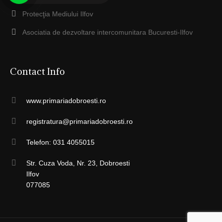
Protecţia Mediului Ilfov
Asociatia de dezvoltare intercomunitara Bucuresti-Ilfov
Contact Info
www.primariadobroesti.ro
registratura@primariadobroesti.ro
Telefon: 031 4055015
Str. Cuza Voda, Nr. 23, Dobroesti
Ilfov
077085