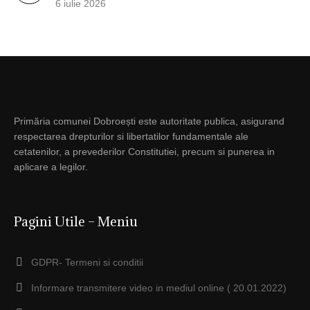
6 iulie 2026
Primăria comunei Dobroești este autoritate publica, asigurand
respectarea drepturilor si libertatilor fundamentale ale
cetatenilor, a prevederilor Constitutiei, precum si punerea in
aplicare a legilor.
Pagini Utile – Meniu
GDPR- Termeni si conditii
Informare transmitere video in mediul online ( 20.01.2022)