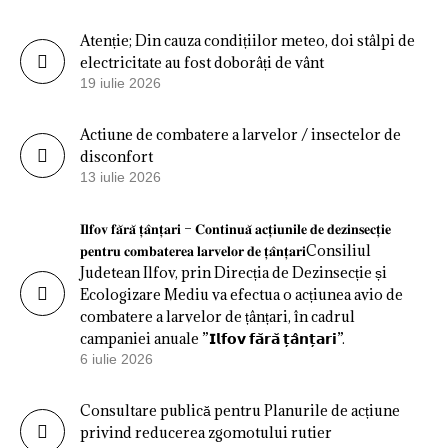
Atenție; Din cauza condițiilor meteo, doi stâlpi de
electricitate au fost doborâți de vânt
19 iulie 2026
Actiune de combatere a larvelor / insectelor de
disconfort
13 iulie 2026
𝐈𝐥𝐟𝐨𝐯 𝐟𝐚̆𝐫𝐚̆ 𝐭̦𝐚̂𝐧𝐭̦𝐚𝐫𝐢 – 𝐂𝐨𝐧𝐭𝐢𝐧𝐮𝐚̆ 𝐚𝐜𝐭̦𝐢𝐮𝐧𝐢𝐥𝐞 𝐝𝐞 𝐝𝐞𝐳𝐢𝐧𝐬𝐞𝐜𝐭̦𝐢𝐞
𝐩𝐞𝐧𝐭𝐫𝐮 𝐜𝐨𝐦𝐛𝐚𝐭𝐞𝐫𝐞𝐚 𝐥𝐚𝐫𝐯𝐞𝐥𝐨𝐫 𝐝𝐞 𝐭̦𝐚̂𝐧𝐭̦𝐚𝐫𝐢Consiliul
Judetean Ilfov, prin Direcția de Dezinsecție și
Ecologizare Mediu va efectua o acțiunea avio de
combatere a larvelor de țânțari, în cadrul
campaniei anuale ”𝗜𝗹𝗳𝗼𝘃 𝗳𝗮̆𝗿𝗮̆ 𝘁̦𝗮̂𝗻𝘁̦𝗮𝗿𝗶”.
6 iulie 2026
Consultare publică pentru Planurile de acțiune
privind reducerea zgomotului rutier