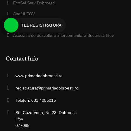
EcoSal Serv Dobroesti
Anaf ILFOV
Protecţia Mediului Ilfov
TEL REGISTRATURA
Asociatia de dezvoltare intercomunitara Bucuresti-Ilfov
Contact Info
www.primariadobroesti.ro
registratura@primariadobroesti.ro
Telefon: 031 4055015
Str. Cuza Voda, Nr. 23, Dobroesti
Ilfov
077085