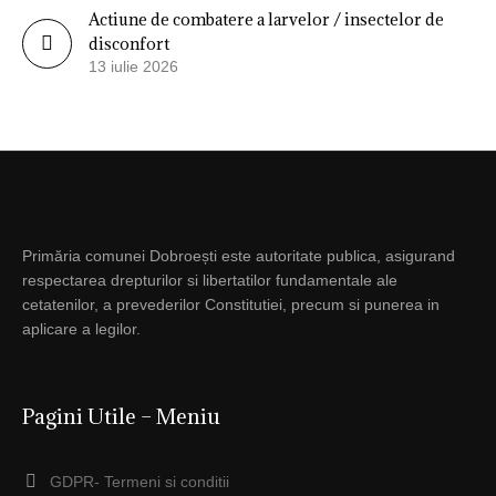
Actiune de combatere a larvelor / insectelor de
disconfort
13 iulie 2026
Primăria comunei Dobroești este autoritate publica, asigurand
respectarea drepturilor si libertatilor fundamentale ale
cetatenilor, a prevederilor Constitutiei, precum si punerea in
aplicare a legilor.
Pagini Utile – Meniu
GDPR- Termeni si conditii