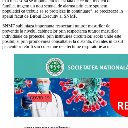
mai reusesc sa se impuna eficient si iata de ce noi, medicii de
familie, tragem un nou semnal de alarma prin care spunem
populatiei ca trebuie sa se protejeze in continuare”, se precizeaza in
apelul facut de Biroul Executiv al SNMF.
SNMF subliniaza importanta respectarii tuturor masurilor de
preventie la nivelul cabinetelor prin respectarea tuturor masurilor
individuale de protectie, prin instituirea circuitelor, acolo unde este
posibil, si prin promovarea consultatiei la distanta, mai ales in cazul
pacientilor febrili sau cu semne de afectiune respiratorie acuta.