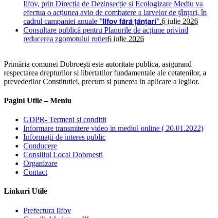
Ilfov, prin Direcția de Dezinsecție și Ecologizare Mediu va
efectua o acțiunea avio de combatere a larvelor de țânțari, în
cadrul campaniei anuale ”𝗜𝗹𝗳𝗼𝘃 𝗳𝗮̆𝗿𝗮̆ 𝘁̦𝗮̂𝗻𝘁̦𝗮𝗿𝗶”.
6 iulie 2026
Consultare publică pentru Planurile de acțiune privind
reducerea zgomotului rutier
6 iulie 2026
Primăria comunei Dobroești este autoritate publica, asigurand
respectarea drepturilor si libertatilor fundamentale ale cetatenilor, a
prevederilor Constitutiei, precum si punerea in aplicare a legilor.
Pagini Utile – Meniu
GDPR- Termeni si conditii
Informare transmitere video in mediul online ( 20.01.2022)
Informații de interes public
Conducere
Consiliul Local Dobroesti
Organizare
Contact
Linkuri Utile
Prefectura Ilfov