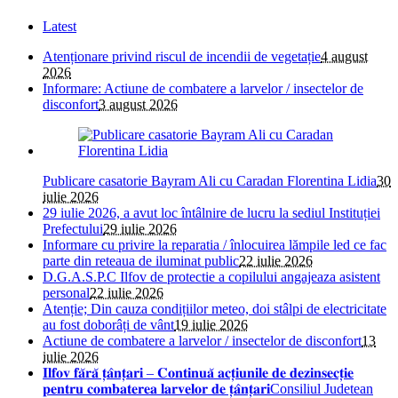
Latest
Atenționare privind riscul de incendii de vegetație
4 august
2026
Informare: Actiune de combatere a larvelor / insectelor de
disconfort
3 august 2026
Publicare casatorie Bayram Ali cu Caradan Florentina Lidia
30
iulie 2026
29 iulie 2026, a avut loc întâlnire de lucru la sediul Instituției
Prefectului
29 iulie 2026
Informare cu privire la reparatia / înlocuirea lămpile led ce fac
parte din reteaua de iluminat public
22 iulie 2026
D.G.A.S.P.C Ilfov de protectie a copilului angajeaza asistent
personal
22 iulie 2026
Atenție; Din cauza condițiilor meteo, doi stâlpi de electricitate
au fost doborâți de vânt
19 iulie 2026
Actiune de combatere a larvelor / insectelor de disconfort
13
iulie 2026
𝐈𝐥𝐟𝐨𝐯 𝐟𝐚̆𝐫𝐚̆ 𝐭̦𝐚̂𝐧𝐭̦𝐚𝐫𝐢 – 𝐂𝐨𝐧𝐭𝐢𝐧𝐮𝐚̆ 𝐚𝐜𝐭̦𝐢𝐮𝐧𝐢𝐥𝐞 𝐝𝐞 𝐝𝐞𝐳𝐢𝐧𝐬𝐞𝐜𝐭̦𝐢𝐞
𝐩𝐞𝐧𝐭𝐫𝐮 𝐜𝐨𝐦𝐛𝐚𝐭𝐞𝐫𝐞𝐚 𝐥𝐚𝐫𝐯𝐞𝐥𝐨𝐫 𝐝𝐞 𝐭̦𝐚̂𝐧𝐭̦𝐚𝐫𝐢Consiliul Judetean