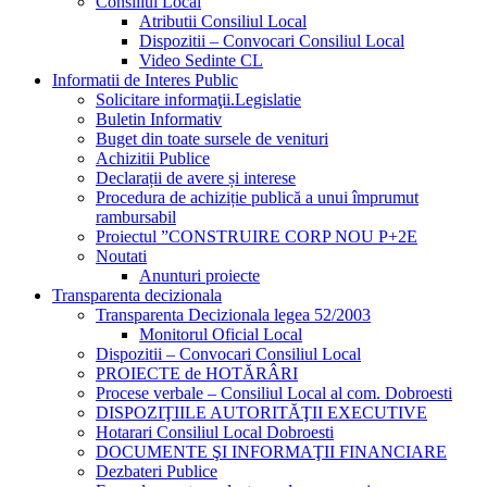
Consiliul Local
Atributii Consiliul Local
Dispozitii – Convocari Consiliul Local
Video Sedinte CL
Informatii de Interes Public
Solicitare informaţii.Legislatie
Buletin Informativ
Buget din toate sursele de venituri
Achizitii Publice
Declarații de avere și interese
Procedura de achiziție publică a unui împrumut
rambursabil
Proiectul ”CONSTRUIRE CORP NOU P+2E
Noutati
Anunturi proiecte
Transparenta decizionala
Transparenta Decizionala legea 52/2003
Monitorul Oficial Local
Dispozitii – Convocari Consiliul Local
PROIECTE de HOTĂRÂRI
Procese verbale – Consiliul Local al com. Dobroesti
DISPOZIŢIILE AUTORITĂŢII EXECUTIVE
Hotarari Consiliul Local Dobroesti
DOCUMENTE ŞI INFORMAŢII FINANCIARE
Dezbateri Publice