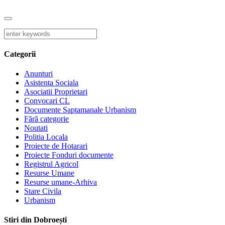
Categorii
Anunturi
Asistenta Sociala
Asociatii Proprietari
Convocari CL
Documente Saptamanale Urbanism
Fără categorie
Noutati
Politia Locala
Proiecte de Hotarari
Proiecte Fonduri documente
Registrul Agricol
Resurse Umane
Resurse umane-Arhiva
Stare Civila
Urbanism
Stiri din Dobroești