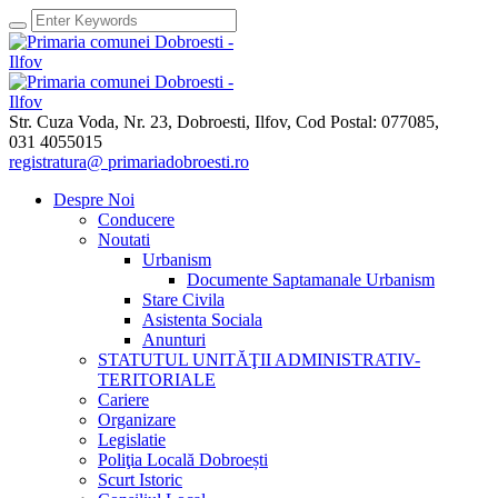
Str. Cuza Voda, Nr. 23
,
Dobroesti, Ilfov,
Cod Postal: 077085
,
031 4055015
registratura@ primariadobroesti.ro
Despre Noi
Conducere
Noutati
Urbanism
Documente Saptamanale Urbanism
Stare Civila
Asistenta Sociala
Anunturi
STATUTUL UNITĂŢII ADMINISTRATIV-
TERITORIALE
Cariere
Organizare
Legislatie
Poliţia Locală Dobroești
Scurt Istoric