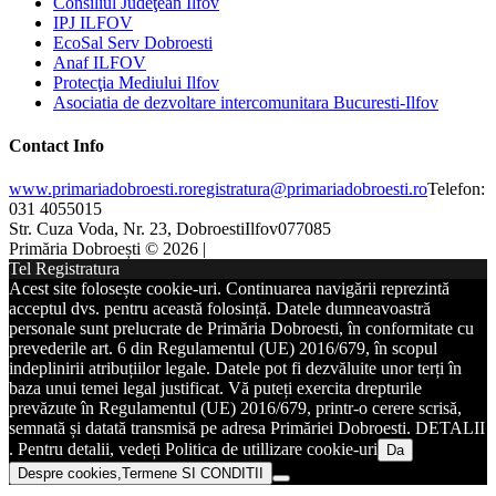
Consiliul Judeţean Ilfov
IPJ ILFOV
EcoSal Serv Dobroesti
Anaf ILFOV
Protecţia Mediului Ilfov
Asociatia de dezvoltare intercomunitara Bucuresti-Ilfov
Contact Info
www.primariadobroesti.ro
registratura@primariadobroesti.ro
Telefon:
031 4055015
Str. Cuza Voda, Nr. 23, Dobroesti
Ilfov
077085
Primăria Dobroești © 2026 |
Tel Registratura
Acest site folosește cookie-uri. Continuarea navigării reprezintă
acceptul dvs. pentru această folosință. Datele dumneavoastră
personale sunt prelucrate de Primăria Dobroesti, în conformitate cu
prevederile art. 6 din Regulamentul (UE) 2016/679, în scopul
indeplinirii atribuțiilor legale. Datele pot fi dezvăluite unor terți în
baza unui temei legal justificat. Vă puteți exercita drepturile
prevăzute în Regulamentul (UE) 2016/679, printr-o cerere scrisă,
semnată și datată transmisă pe adresa Primăriei Dobroesti. DETALII
. Pentru detalii, vedeți Politica de utillizare cookie-uri
Da
Despre cookies,Termene SI CONDITII