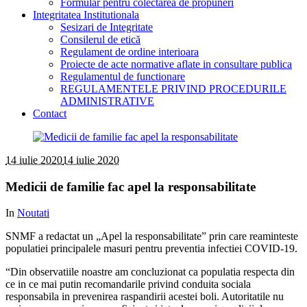
Formular pentru colectarea de propuneri
Integritatea Institutionala
Sesizari de Integritate
Consilerul de etică
Regulament de ordine interioara
Proiecte de acte normative aflate in consultare publica
Regulamentul de functionare
REGULAMENTELE PRIVIND PROCEDURILE
ADMINISTRATIVE
Contact
14 iulie 2020
14 iulie 2020
Medicii de familie fac apel la responsabilitate
In
Noutati
SNMF a redactat un „Apel la responsabilitate” prin care reaminteste
populatiei principalele masuri pentru preventia infectiei COVID-19.
“Din observatiile noastre am concluzionat ca populatia respecta din
ce in ce mai putin recomandarile privind conduita sociala
responsabila in prevenirea raspandirii acestei boli. Autoritatile nu