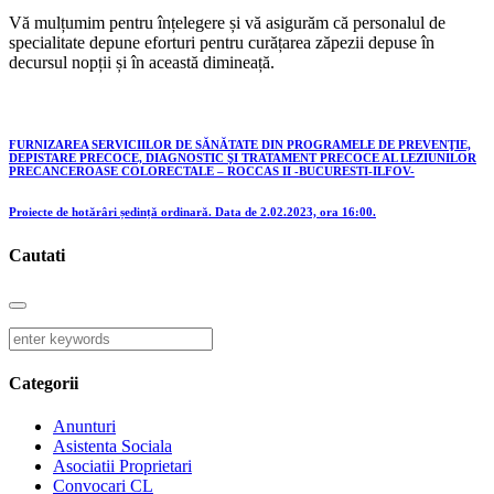
Vă mulțumim pentru înțelegere și vă asigurăm că personalul de
specialitate depune eforturi pentru curățarea zăpezii depuse în
decursul nopții și în această dimineață.
FURNIZAREA SERVICIILOR DE SĂNĂTATE DIN PROGRAMELE DE PREVENŢIE,
DEPISTARE PRECOCE, DIAGNOSTIC ŞI TRATAMENT PRECOCE AL LEZIUNILOR
PRECANCEROASE COLORECTALE – ROCCAS II -BUCURESTI-ILFOV-
Proiecte de hotărâri ședință ordinară. Data de 2.02.2023, ora 16:00.
Cautati
Categorii
Anunturi
Asistenta Sociala
Asociatii Proprietari
Convocari CL