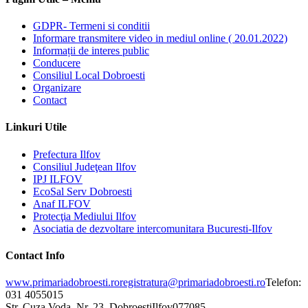
GDPR- Termeni si conditii
Informare transmitere video in mediul online ( 20.01.2022)
Informații de interes public
Conducere
Consiliul Local Dobroesti
Organizare
Contact
Linkuri Utile
Prefectura Ilfov
Consiliul Judeţean Ilfov
IPJ ILFOV
EcoSal Serv Dobroesti
Anaf ILFOV
Protecţia Mediului Ilfov
Asociatia de dezvoltare intercomunitara Bucuresti-Ilfov
Contact Info
www.primariadobroesti.ro
registratura@primariadobroesti.ro
Telefon:
031 4055015
Str. Cuza Voda, Nr. 23, Dobroesti
Ilfov
077085