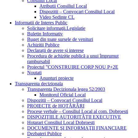
Consiliul Local
Atributii Consiliul Local
Dispozitii – Convocari Consiliul Local
Video Sedinte CL
Informatii de Interes Public
Solicitare informaţii.Legislatie
Buletin Informativ
Buget din toate sursele de venituri
Achizitii Publice
Declarații de avere și interese
Procedura de achiziție publică a unui împrumut
rambursabil
Proiectul ”CONSTRUIRE CORP NOU P+2E
Noutati
Anunturi proiecte
Transparenta decizionala
Transparenta Decizionala legea 52/2003
Monitorul Oficial Local
Dispozitii – Convocari Consiliul Local
PROIECTE de HOTĂRÂRI
Procese verbale – Consiliul Local al com. Dobroesti
DISPOZIŢIILE AUTORITĂŢII EXECUTIVE
Hotarari Consiliul Local Dobroesti
DOCUMENTE ŞI INFORMAŢII FINANCIARE
Dezbateri Publice