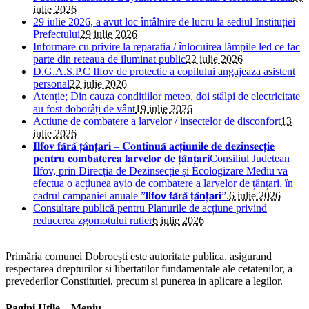
iulie 2026
29 iulie 2026, a avut loc întâlnire de lucru la sediul Instituției
Prefectului
29 iulie 2026
Informare cu privire la reparatia / înlocuirea lămpile led ce fac
parte din reteaua de iluminat public
22 iulie 2026
D.G.A.S.P.C Ilfov de protectie a copilului angajeaza asistent
personal
22 iulie 2026
Atenție; Din cauza condițiilor meteo, doi stâlpi de electricitate
au fost doborâți de vânt
19 iulie 2026
Actiune de combatere a larvelor / insectelor de disconfort
13
iulie 2026
𝐈𝐥𝐟𝐨𝐯 𝐟𝐚̆𝐫𝐚̆ 𝐭̦𝐚̂𝐧𝐭̦𝐚𝐫𝐢 – 𝐂𝐨𝐧𝐭𝐢𝐧𝐮𝐚̆ 𝐚𝐜𝐭̦𝐢𝐮𝐧𝐢𝐥𝐞 𝐝𝐞 𝐝𝐞𝐳𝐢𝐧𝐬𝐞𝐜𝐭̦𝐢𝐞
𝐩𝐞𝐧𝐭𝐫𝐮 𝐜𝐨𝐦𝐛𝐚𝐭𝐞𝐫𝐞𝐚 𝐥𝐚𝐫𝐯𝐞𝐥𝐨𝐫 𝐝𝐞 𝐭̦𝐚̂𝐧𝐭̦𝐚𝐫𝐢Consiliul Judetean
Ilfov, prin Direcția de Dezinsecție și Ecologizare Mediu va
efectua o acțiunea avio de combatere a larvelor de țânțari, în
cadrul campaniei anuale ”𝗜𝗹𝗳𝗼𝘃 𝗳𝗮̆𝗿𝗮̆ 𝘁̦𝗮̂𝗻𝘁̦𝗮𝗿𝗶”.
6 iulie 2026
Consultare publică pentru Planurile de acțiune privind
reducerea zgomotului rutier
6 iulie 2026
Primăria comunei Dobroești este autoritate publica, asigurand
respectarea drepturilor si libertatilor fundamentale ale cetatenilor, a
prevederilor Constitutiei, precum si punerea in aplicare a legilor.
Pagini Utile – Meniu