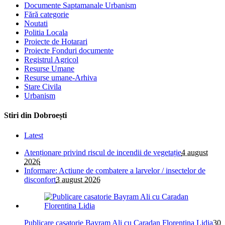
Documente Saptamanale Urbanism
Fără categorie
Noutati
Politia Locala
Proiecte de Hotarari
Proiecte Fonduri documente
Registrul Agricol
Resurse Umane
Resurse umane-Arhiva
Stare Civila
Urbanism
Stiri din Dobroești
Latest
Atenționare privind riscul de incendii de vegetație
4 august
2026
Informare: Actiune de combatere a larvelor / insectelor de
disconfort
3 august 2026
Publicare casatorie Bayram Ali cu Caradan Florentina Lidia
30