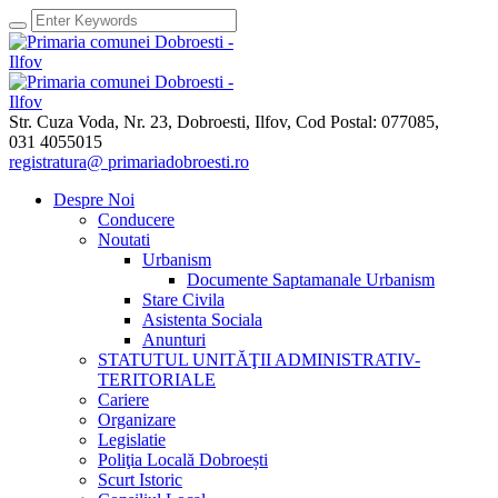
Str. Cuza Voda, Nr. 23
,
Dobroesti, Ilfov,
Cod Postal: 077085
,
031 4055015
registratura@ primariadobroesti.ro
Despre Noi
Conducere
Noutati
Urbanism
Documente Saptamanale Urbanism
Stare Civila
Asistenta Sociala
Anunturi
STATUTUL UNITĂŢII ADMINISTRATIV-
TERITORIALE
Cariere
Organizare
Legislatie
Poliţia Locală Dobroești
Scurt Istoric