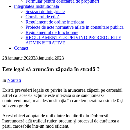
Formular pentru colectarea de propuneri
Integritatea Institutionala
Sesizari de Integritate
Consilerul de etică
Regulament de ordine interioara
Proiecte de acte normative aflate in consultare publica
Regulamentul de functionare
REGULAMENTELE PRIVIND PROCEDURILE
ADMINISTRATIVE
Contact
28 ianuarie 2023
28 ianuarie 2023
Este legal să aruncăm zăpada în stradă ?
In
Noutati
Există prevederi legale cu privire la aruncarea zăpezii pe carosabil,
astfel că această acțiune este interzisa si se sancționează
contravențional, mai ales în situația în care temperatura este de 0 și
sub zero grade
Acest obicei adoptat de unii dintre locuitorii din Dobroești
îngreunează atât traficul rutier, precum și procesul de curățarea a
părții carosabile într-un mod eficient.