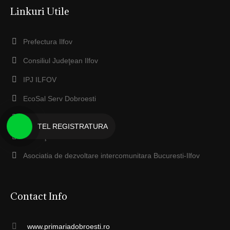
Linkuri Utile
Prefectura Ilfov
Consiliul Judeţean Ilfov
IPJ ILFOV
EcoSal Serv Dobroesti
Anaf ILFOV
TEL REGISTRATURA
Protecţia Mediului Ilfov
Asociatia de dezvoltare intercomunitara Bucuresti-Ilfov
Contact Info
www.primariadobroesti.ro