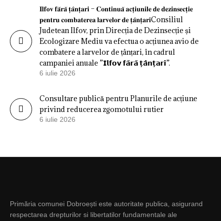
𝐈𝐥𝐟𝐨𝐯 𝐟𝐚̆𝐫𝐚̆ 𝐭̦𝐚̂𝐧𝐭̦𝐚𝐫𝐢 – 𝐂𝐨𝐧𝐭𝐢𝐧𝐮𝐚̆ 𝐚𝐜𝐭̦𝐢𝐮𝐧𝐢𝐥𝐞 𝐝𝐞 𝐝𝐞𝐳𝐢𝐧𝐬𝐞𝐜𝐭̦𝐢𝐞
𝐩𝐞𝐧𝐭𝐫𝐮 𝐜𝐨𝐦𝐛𝐚𝐭𝐞𝐫𝐞𝐚 𝐥𝐚𝐫𝐯𝐞𝐥𝐨𝐫 𝐝𝐞 𝐭̦𝐚̂𝐧𝐭̦𝐚𝐫𝐢Consiliul
Judetean Ilfov, prin Direcția de Dezinsecție și
Ecologizare Mediu va efectua o acțiunea avio de
combatere a larvelor de țânțari, în cadrul
campaniei anuale ”𝗜𝗹𝗳𝗼𝘃 𝗳𝗮̆𝗿𝗮̆ 𝘁̦𝗮̂𝗻𝘁̦𝗮𝗿𝗶”.
6 iulie 2026
Consultare publică pentru Planurile de acțiune
privind reducerea zgomotului rutier
6 iulie 2026
Primăria comunei Dobroești este autoritate publica, asigurand
respectarea drepturilor si libertatilor fundamentale ale