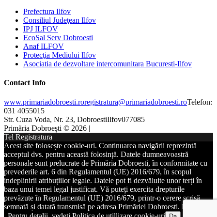
Prefectura Ilfov
Consiliul Judeţean Ilfov
IPJ ILFOV
EcoSal Serv Dobroesti
Anaf ILFOV
Protecţia Mediului Ilfov
Asociatia de dezvoltare intercomunitara Bucuresti-Ilfov
Contact Info
www.primariadobroesti.ro
registratura@primariadobroesti.ro
Telefon:
031 4055015
Str. Cuza Voda, Nr. 23, Dobroesti
Ilfov
077085
Primăria Dobroești © 2026 |
Tel Registratura
Acest site folosește cookie-uri. Continuarea navigării reprezintă
acceptul dvs. pentru această folosință. Datele dumneavoastră
personale sunt prelucrate de Primăria Dobroesti, în conformitate cu
prevederile art. 6 din Regulamentul (UE) 2016/679, în scopul
indeplinirii atribuțiilor legale. Datele pot fi dezvăluite unor terți în
baza unui temei legal justificat. Vă puteți exercita drepturile
prevăzute în Regulamentul (UE) 2016/679, printr-o cerere scrisă,
semnată și datată transmisă pe adresa Primăriei Dobroesti. DETALII
. Pentru detalii, vedeți Politica de utillizare cookie-uri
Da