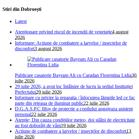
Stiri din Dobroești
Latest
Atenționare privind riscul de incendii de vegetație
4 august
2026
Informare: Actiune de combatere a larvelor / insectelor de
disconfort
3 august 2026
Publicare casatorie Bayram Ali cu Caradan Florentina Lidia
30
iulie 2026
29 iulie 2026, a avut loc întâlnire de lucru la sediul Instituției
Prefectului
29 iulie 2026
Informare cu privire la reparatia / înlocuirea lămpile led ce fac
parte din reteaua de iluminat public
22 iulie 2026
D.G.A.S.P.C Ilfov de protectie a copilului angajeaza asistent
personal
22 iulie 2026
Atenție; Din cauza condițiilor meteo, doi stâlpi de electricitate
au fost doborâți de vânt
19 iulie 2026
Actiune de combatere a larvelor / insectelor de disconfort
13
iulie 2026