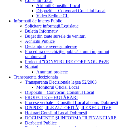
Consiliul Local
Atributii Consiliul Local
Dispozitii – Convocari Consiliul Local
Video Sedinte CL
Informatii de Interes Public
Solicitare informaţii.Legislatie
Buletin Informativ
Buget din toate sursele de venituri
Achizitii Publice
Declarații de avere și interese
Procedura de achiziție publică a unui împrumut
rambursabil
Proiectul ”CONSTRUIRE CORP NOU P+2E
Noutati
Anunturi proiecte
Transparenta decizionala
Transparenta Decizionala legea 52/2003
Monitorul Oficial Local
Dispozitii – Convocari Consiliul Local
PROIECTE de HOTĂRÂRI
Procese verbale – Consiliul Local al com. Dobroesti
DISPOZIŢIILE AUTORITĂŢII EXECUTIVE
Hotarari Consiliul Local Dobroesti
DOCUMENTE ŞI INFORMAŢII FINANCIARE
Dezbateri Publice