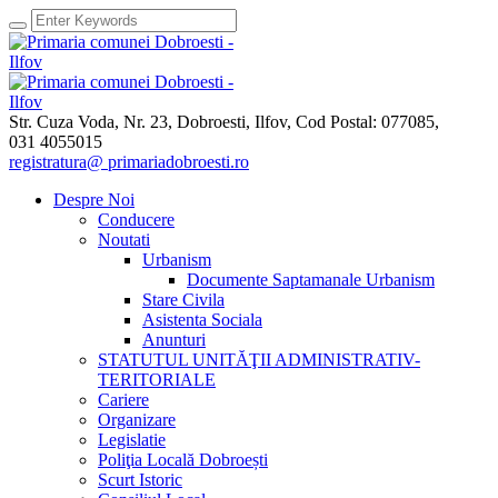
Str. Cuza Voda, Nr. 23
,
Dobroesti, Ilfov,
Cod Postal: 077085
,
031 4055015
registratura@ primariadobroesti.ro
Despre Noi
Conducere
Noutati
Urbanism
Documente Saptamanale Urbanism
Stare Civila
Asistenta Sociala
Anunturi
STATUTUL UNITĂŢII ADMINISTRATIV-
TERITORIALE
Cariere
Organizare
Legislatie
Poliţia Locală Dobroești
Scurt Istoric