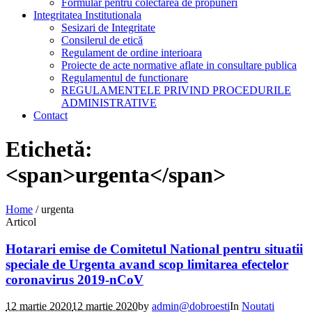
Formular pentru colectarea de propuneri
Integritatea Institutionala
Sesizari de Integritate
Consilerul de etică
Regulament de ordine interioara
Proiecte de acte normative aflate in consultare publica
Regulamentul de functionare
REGULAMENTELE PRIVIND PROCEDURILE
ADMINISTRATIVE
Contact
Etichetă:
<span>urgenta</span>
Home
/
urgenta
Articol
Hotarari emise de Comitetul National pentru situatii
speciale de Urgenta avand scop limitarea efectelor
coronavirus 2019-nCoV
12 martie 2020
12 martie 2020
by
admin@dobroesti
In
Noutati