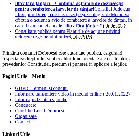
𝐈𝐥𝐟𝐨𝐯 𝐟𝐚̆𝐫𝐚̆ 𝐭̦𝐚̂𝐧𝐭̦𝐚𝐫𝐢 – 𝐂𝐨𝐧𝐭𝐢𝐧𝐮𝐚̆ 𝐚𝐜𝐭̦𝐢𝐮𝐧𝐢𝐥𝐞 𝐝𝐞 𝐝𝐞𝐳𝐢𝐧𝐬𝐞𝐜𝐭̦𝐢𝐞
𝐩𝐞𝐧𝐭𝐫𝐮 𝐜𝐨𝐦𝐛𝐚𝐭𝐞𝐫𝐞𝐚 𝐥𝐚𝐫𝐯𝐞𝐥𝐨𝐫 𝐝𝐞 𝐭̦𝐚̂𝐧𝐭̦𝐚𝐫𝐢Consiliul Judetean
Ilfov, prin Direcția de Dezinsecție și Ecologizare Mediu va
efectua o acțiunea avio de combatere a larvelor de țânțari, în
cadrul campaniei anuale ”𝗜𝗹𝗳𝗼𝘃 𝗳𝗮̆𝗿𝗮̆ 𝘁̦𝗮̂𝗻𝘁̦𝗮𝗿𝗶”.
6 iulie 2026
Consultare publică pentru Planurile de acțiune privind
reducerea zgomotului rutier
6 iulie 2026
Primăria comunei Dobroești este autoritate publica, asigurand
respectarea drepturilor si libertatilor fundamentale ale cetatenilor, a
prevederilor Constitutiei, precum si punerea in aplicare a legilor.
Pagini Utile – Meniu
GDPR- Termeni si conditii
Informare transmitere video in mediul online ( 20.01.2022)
Informații de interes public
Conducere
Consiliul Local Dobroesti
Organizare
Contact
Linkuri Utile