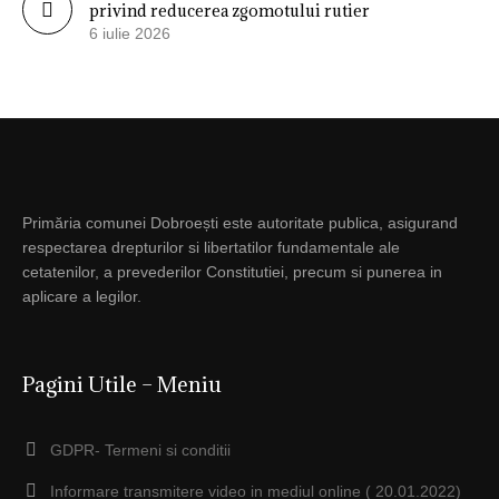
privind reducerea zgomotului rutier
6 iulie 2026
Primăria comunei Dobroești este autoritate publica, asigurand
respectarea drepturilor si libertatilor fundamentale ale
cetatenilor, a prevederilor Constitutiei, precum si punerea in
aplicare a legilor.
Pagini Utile – Meniu
GDPR- Termeni si conditii
Informare transmitere video in mediul online ( 20.01.2022)