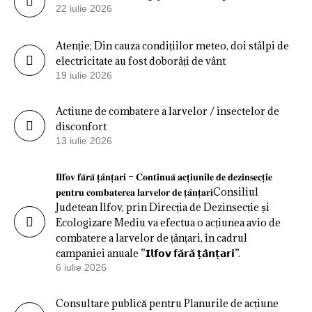
22 iulie 2026
Atenție; Din cauza condițiilor meteo, doi stâlpi de
electricitate au fost doborâți de vânt
19 iulie 2026
Actiune de combatere a larvelor / insectelor de
disconfort
13 iulie 2026
𝐈𝐥𝐟𝐨𝐯 𝐟𝐚̆𝐫𝐚̆ 𝐭̦𝐚̂𝐧𝐭̦𝐚𝐫𝐢 – 𝐂𝐨𝐧𝐭𝐢𝐧𝐮𝐚̆ 𝐚𝐜𝐭̦𝐢𝐮𝐧𝐢𝐥𝐞 𝐝𝐞 𝐝𝐞𝐳𝐢𝐧𝐬𝐞𝐜𝐭̦𝐢𝐞
𝐩𝐞𝐧𝐭𝐫𝐮 𝐜𝐨𝐦𝐛𝐚𝐭𝐞𝐫𝐞𝐚 𝐥𝐚𝐫𝐯𝐞𝐥𝐨𝐫 𝐝𝐞 𝐭̦𝐚̂𝐧𝐭̦𝐚𝐫𝐢Consiliul
Judetean Ilfov, prin Direcția de Dezinsecție și
Ecologizare Mediu va efectua o acțiunea avio de
combatere a larvelor de țânțari, în cadrul
campaniei anuale ”𝗜𝗹𝗳𝗼𝘃 𝗳𝗮̆𝗿𝗮̆ 𝘁̦𝗮̂𝗻𝘁̦𝗮𝗿𝗶”.
6 iulie 2026
Consultare publică pentru Planurile de acțiune