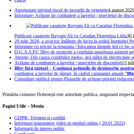
Atenționare privind riscul de incendii de vegetație
4 august 202
Informare: Actiune de combatere a larvelor / insectelor de disco
Publicare casatorie Bayram Ali cu Caradan Florentina Lidia
30 
29 iulie 2026, a avut loc întâlnire de lucru la sediul Instituției Pr
Informare cu privire la reparatia / înlocuirea lămpile led ce fac 
D.G.A.S.P.C Ilfov de protectie a copilului angajeaza asistent pe
Atenție; Din cauza condițiilor meteo, doi stâlpi de electricitate 
Actiune de combatere a larvelor / insectelor de disconfort
13 iul
𝐈𝐥𝐟𝐨𝐯 𝐟𝐚̆𝐫𝐚̆ 𝐭̦𝐚̂𝐧𝐭̦𝐚𝐫𝐢 – 𝐂𝐨𝐧𝐭𝐢𝐧𝐮𝐚̆ 𝐚𝐜𝐭̦𝐢𝐮𝐧𝐢𝐥𝐞 𝐝𝐞 𝐝𝐞
combatere a larvelor de țânțari, în cadrul campaniei anuale ”𝗜𝗹𝗳𝗼𝘃 𝗳𝗮̆𝗿𝗮
Consultare publică pentru Planurile de acțiune privind reducere
Primăria comunei Dobroești este autoritate publica, asigurand respectare
Pagini Utile – Meniu
GDPR- Termeni si conditii
Informare transmitere video in mediul online ( 20.01.2022)
Informații de interes public
Conducere