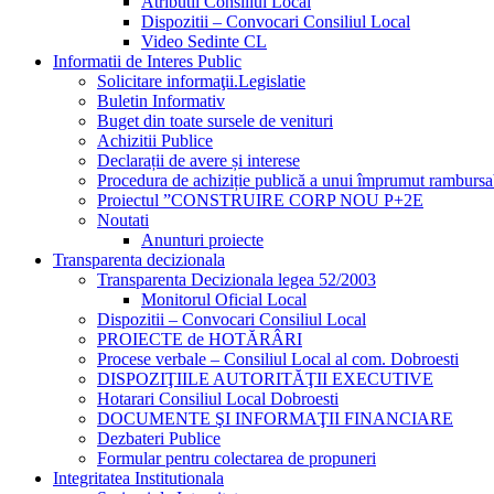
Atributii Consiliul Local
Dispozitii – Convocari Consiliul Local
Video Sedinte CL
Informatii de Interes Public
Solicitare informaţii.Legislatie
Buletin Informativ
Buget din toate sursele de venituri
Achizitii Publice
Declarații de avere și interese
Procedura de achiziție publică a unui împrumut rambursa
Proiectul ”CONSTRUIRE CORP NOU P+2E
Noutati
Anunturi proiecte
Transparenta decizionala
Transparenta Decizionala legea 52/2003
Monitorul Oficial Local
Dispozitii – Convocari Consiliul Local
PROIECTE de HOTĂRÂRI
Procese verbale – Consiliul Local al com. Dobroesti
DISPOZIŢIILE AUTORITĂŢII EXECUTIVE
Hotarari Consiliul Local Dobroesti
DOCUMENTE ŞI INFORMAŢII FINANCIARE
Dezbateri Publice
Formular pentru colectarea de propuneri
Integritatea Institutionala