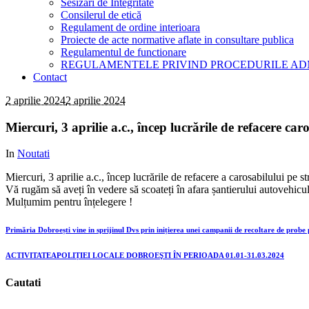
Sesizari de Integritate
Consilerul de etică
Regulament de ordine interioara
Proiecte de acte normative aflate in consultare publica
Regulamentul de functionare
REGULAMENTELE PRIVIND PROCEDURILE AD
Contact
2 aprilie 2024
2 aprilie 2024
Miercuri, 3 aprilie a.c., încep lucrările de refacere ca
In
Noutati
Miercuri, 3 aprilie a.c., încep lucrările de refacere a carosabilului pe 
Vă rugăm să aveți în vedere să scoateți în afara șantierului autovehiculel
Mulțumim pentru înțelegere !
Primăria Dobroești vine in sprijinul Dvs prin inițierea unei campanii de recoltare de probe
ACTIVITATEAPOLIȚIEI LOCALE DOBROEŞTI ÎN PERIOADA 01.01-31.03.2024
Cautati