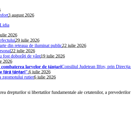
6
nfort
3 august 2026
iulie 2026
efectului
29 iulie 2026
parte din reteaua de iluminat public
22 iulie 2026
rsonal
22 iulie 2026
au fost doborâți de vânt
19 iulie 2026
ie 2026
𝐢𝐧𝐬𝐞𝐜𝐭̦𝐢𝐞 𝐩𝐞𝐧𝐭𝐫𝐮 𝐜𝐨𝐦𝐛𝐚𝐭𝐞𝐫𝐞𝐚 𝐥𝐚𝐫𝐯𝐞𝐥𝐨𝐫 𝐝𝐞 𝐭̦𝐚̂𝐧𝐭̦𝐚𝐫𝐢Consiliul 
̆ 𝘁̦𝗮̂𝗻𝘁̦𝗮𝗿𝗶”.
6 iulie 2026
a zgomotului rutier
6 iulie 2026
a drepturilor si libertatilor fundamentale ale cetatenilor, a prevederilor 