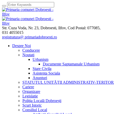
Str. Cuza Voda, Nr. 23
,
Dobroesti, Ilfov,
Cod Postal: 077085
,
031 4055015
registratura@ primariadobroesti.ro
Despre Noi
Conducere
Noutati
Urbanism
Documente Saptamanale Urbanism
Stare Civila
Asistenta Sociala
Anunturi
STATUTUL UNITĂŢII ADMINISTRATIV-TERITOR
Cariere
Organizare
Legislatie
Poliţia Locală Dobroești
Scurt Istoric
Consiliul Local