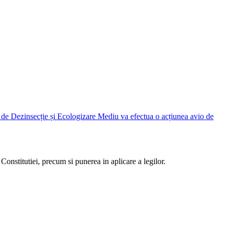
Judetean Ilfov, prin Direcția de Dezinsecție și Ecologizare Mediu va efectua o acțiunea avio de
Constitutiei, precum si punerea in aplicare a legilor.