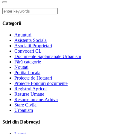
Categorii
Anunturi
Asistenta Sociala
Asociatii Proprietari
Convocari CL
Documente Saptamanale Urbanism
Fără categorie
Noutati
Politia Locala
Proiecte de Hotarari
Proiecte Fonduri documente
Registrul Agricol
Resurse Umane
Resurse umane-Arhiva
Stare Civila
Urbanism
Stiri din Dobroești
Latest