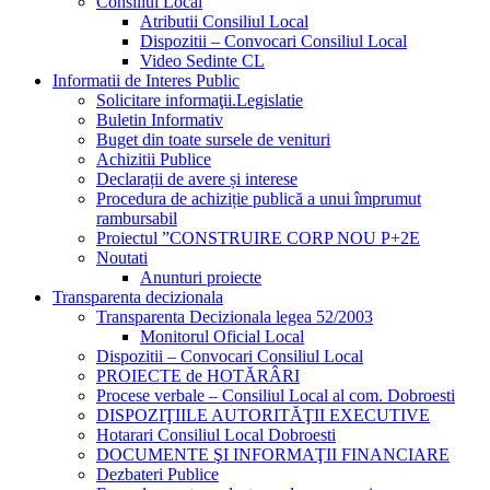
Consiliul Local
Atributii Consiliul Local
Dispozitii – Convocari Consiliul Local
Video Sedinte CL
Informatii de Interes Public
Solicitare informaţii.Legislatie
Buletin Informativ
Buget din toate sursele de venituri
Achizitii Publice
Declarații de avere și interese
Procedura de achiziție publică a unui împrumut
rambursabil
Proiectul ”CONSTRUIRE CORP NOU P+2E
Noutati
Anunturi proiecte
Transparenta decizionala
Transparenta Decizionala legea 52/2003
Monitorul Oficial Local
Dispozitii – Convocari Consiliul Local
PROIECTE de HOTĂRÂRI
Procese verbale – Consiliul Local al com. Dobroesti
DISPOZIŢIILE AUTORITĂŢII EXECUTIVE
Hotarari Consiliul Local Dobroesti
DOCUMENTE ŞI INFORMAŢII FINANCIARE
Dezbateri Publice