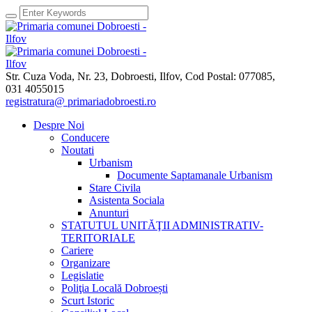
Str. Cuza Voda, Nr. 23
,
Dobroesti, Ilfov,
Cod Postal: 077085
,
031 4055015
registratura@ primariadobroesti.ro
Despre Noi
Conducere
Noutati
Urbanism
Documente Saptamanale Urbanism
Stare Civila
Asistenta Sociala
Anunturi
STATUTUL UNITĂŢII ADMINISTRATIV-
TERITORIALE
Cariere
Organizare
Legislatie
Poliţia Locală Dobroești
Scurt Istoric