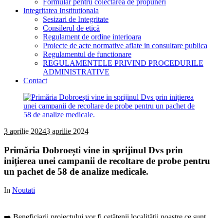
Formular pentru colectarea de propuneri
Integritatea Institutionala
Sesizari de Integritate
Consilerul de etică
Regulament de ordine interioara
Proiecte de acte normative aflate in consultare publica
Regulamentul de functionare
REGULAMENTELE PRIVIND PROCEDURILE
ADMINISTRATIVE
Contact
3 aprilie 2024
3 aprilie 2024
Primăria Dobroești vine in sprijinul Dvs prin
inițierea unei campanii de recoltare de probe pentru
un pachet de 58 de analize medicale.
In
Noutati
➡️ Beneficiarii proiectului vor fi cetățenii localității noastre ce sunt