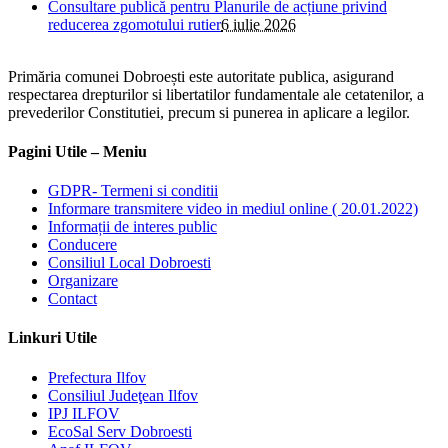
Consultare publică pentru Planurile de acțiune privind
reducerea zgomotului rutier
6 iulie 2026
Primăria comunei Dobroești este autoritate publica, asigurand
respectarea drepturilor si libertatilor fundamentale ale cetatenilor, a
prevederilor Constitutiei, precum si punerea in aplicare a legilor.
Pagini Utile – Meniu
GDPR- Termeni si conditii
Informare transmitere video in mediul online ( 20.01.2022)
Informații de interes public
Conducere
Consiliul Local Dobroesti
Organizare
Contact
Linkuri Utile
Prefectura Ilfov
Consiliul Judeţean Ilfov
IPJ ILFOV
EcoSal Serv Dobroesti