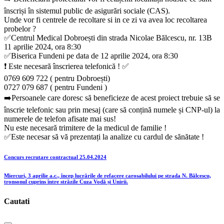
înscriși în sistemul public de asigurări sociale (CAS).
Unde vor fi centrele de recoltare si in ce zi va avea loc recoltarea
probelor ?
✅Centrul Medical Dobroești din strada Nicolae Bălcescu, nr. 13B
11 aprilie 2024, ora 8:30
✅Biserica Fundeni pe data de 12 aprilie 2024, ora 8:30
❗️ Este necesară înscrierea telefonică ! ✅
0769 609 722 ( pentru Dobroești)
0727 079 687 ( pentru Fundeni )
➡️Persoanele care doresc să beneficieze de acest proiect trebuie să se
înscrie telefonic sau prin mesaj (care să conțină numele și CNP-ul) la
numerele de telefon afisate mai sus!
Nu este necesară trimitere de la medicul de familie !
✅Este necesar să vă prezentați la analize cu cardul de sănătate !
Concurs recrutare contractual 25.04.2024
Miercuri, 3 aprilie a.c., încep lucrările de refacere carosabilului pe strada N. Bălcescu,
tronsonul cuprins între străzile Cuza Vodă și Unirii.
Cautati