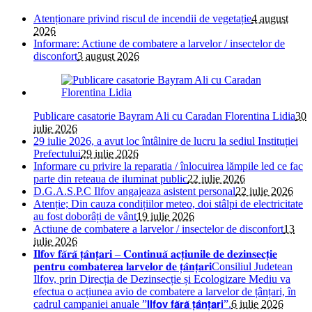
Atenționare privind riscul de incendii de vegetație
4 august
2026
Informare: Actiune de combatere a larvelor / insectelor de
disconfort
3 august 2026
Publicare casatorie Bayram Ali cu Caradan Florentina Lidia
30
iulie 2026
29 iulie 2026, a avut loc întâlnire de lucru la sediul Instituției
Prefectului
29 iulie 2026
Informare cu privire la reparatia / înlocuirea lămpile led ce fac
parte din reteaua de iluminat public
22 iulie 2026
D.G.A.S.P.C Ilfov angajeaza asistent personal
22 iulie 2026
Atenție; Din cauza condițiilor meteo, doi stâlpi de electricitate
au fost doborâți de vânt
19 iulie 2026
Actiune de combatere a larvelor / insectelor de disconfort
13
iulie 2026
𝐈𝐥𝐟𝐨𝐯 𝐟𝐚̆𝐫𝐚̆ 𝐭̦𝐚̂𝐧𝐭̦𝐚𝐫𝐢 – 𝐂𝐨𝐧𝐭𝐢𝐧𝐮𝐚̆ 𝐚𝐜𝐭̦𝐢𝐮𝐧𝐢𝐥𝐞 𝐝𝐞 𝐝𝐞𝐳𝐢𝐧𝐬𝐞𝐜𝐭̦𝐢𝐞
𝐩𝐞𝐧𝐭𝐫𝐮 𝐜𝐨𝐦𝐛𝐚𝐭𝐞𝐫𝐞𝐚 𝐥𝐚𝐫𝐯𝐞𝐥𝐨𝐫 𝐝𝐞 𝐭̦𝐚̂𝐧𝐭̦𝐚𝐫𝐢Consiliul Judetean
Ilfov, prin Direcția de Dezinsecție și Ecologizare Mediu va
efectua o acțiunea avio de combatere a larvelor de țânțari, în
cadrul campaniei anuale ”𝗜𝗹𝗳𝗼𝘃 𝗳𝗮̆𝗿𝗮̆ 𝘁̦𝗮̂𝗻𝘁̦𝗮𝗿𝗶”.
6 iulie 2026