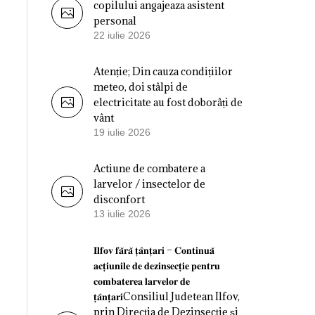
copilului angajeaza asistent
personal
22 iulie 2026
Atenție; Din cauza condițiilor
meteo, doi stâlpi de
electricitate au fost doborâți de
vânt
19 iulie 2026
Actiune de combatere a
larvelor / insectelor de
disconfort
13 iulie 2026
𝐈𝐥𝐟𝐨𝐯 𝐟𝐚̆𝐫𝐚̆ 𝐭̦𝐚̂𝐧𝐭̦𝐚𝐫𝐢 – 𝐂𝐨𝐧𝐭𝐢𝐧𝐮𝐚̆
𝐚𝐜𝐭̦𝐢𝐮𝐧𝐢𝐥𝐞 𝐝𝐞 𝐝𝐞𝐳𝐢𝐧𝐬𝐞𝐜𝐭̦𝐢𝐞 𝐩𝐞𝐧𝐭𝐫𝐮
𝐜𝐨𝐦𝐛𝐚𝐭𝐞𝐫𝐞𝐚 𝐥𝐚𝐫𝐯𝐞𝐥𝐨𝐫 𝐝𝐞
𝐭̦𝐚̂𝐧𝐭̦𝐚𝐫𝐢Consiliul Judetean Ilfov,
prin Direcția de Dezinsecție și