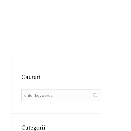
31 4055015
registratura@ primariadobroesti.ro
Institutionala
Contact
Cautati
Categorii