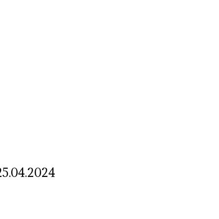
Str. Cuza Voda, Nr. 23
,
Dobroesti, Ilfov,
Cod Postal: 077085
,
0
ublic
Transparenta decizionala
Integritatea 
25.04.2024