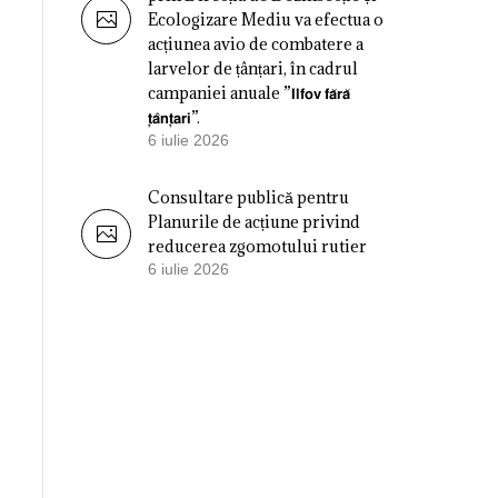
Ecologizare Mediu va efectua o
acțiunea avio de combatere a
larvelor de țânțari, în cadrul
campaniei anuale ”𝗜𝗹𝗳𝗼𝘃 𝗳𝗮̆𝗿𝗮̆
𝘁̦𝗮̂𝗻𝘁̦𝗮𝗿𝗶”.
6 iulie 2026
Consultare publică pentru
Planurile de acțiune privind
reducerea zgomotului rutier
6 iulie 2026