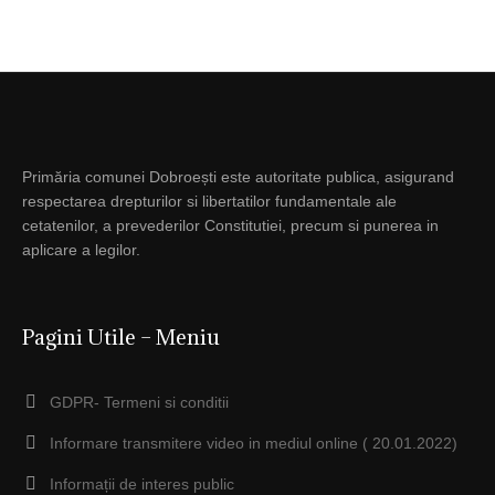
Primăria comunei Dobroești este autoritate publica, asigurand
respectarea drepturilor si libertatilor fundamentale ale
cetatenilor, a prevederilor Constitutiei, precum si punerea in
aplicare a legilor.
Pagini Utile – Meniu
GDPR- Termeni si conditii
Informare transmitere video in mediul online ( 20.01.2022)
Informații de interes public