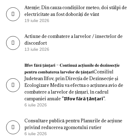
Atenție; Din cauza condițiilor meteo, doi stâlpi de
electricitate au fost doborâți de vânt
19 iulie 2026
Actiune de combatere a larvelor / insectelor de
disconfort
13 iulie 2026
𝐈𝐥𝐟𝐨𝐯 𝐟𝐚̆𝐫𝐚̆ 𝐭̦𝐚̂𝐧𝐭̦𝐚𝐫𝐢 – 𝐂𝐨𝐧𝐭𝐢𝐧𝐮𝐚̆ 𝐚𝐜𝐭̦𝐢𝐮𝐧𝐢𝐥𝐞 𝐝𝐞 𝐝𝐞𝐳𝐢𝐧𝐬𝐞𝐜𝐭̦𝐢𝐞
𝐩𝐞𝐧𝐭𝐫𝐮 𝐜𝐨𝐦𝐛𝐚𝐭𝐞𝐫𝐞𝐚 𝐥𝐚𝐫𝐯𝐞𝐥𝐨𝐫 𝐝𝐞 𝐭̦𝐚̂𝐧𝐭̦𝐚𝐫𝐢Consiliul
Judetean Ilfov, prin Direcția de Dezinsecție și
Ecologizare Mediu va efectua o acțiunea avio de
combatere a larvelor de țânțari, în cadrul
campaniei anuale ”𝗜𝗹𝗳𝗼𝘃 𝗳𝗮̆𝗿𝗮̆ 𝘁̦𝗮̂𝗻𝘁̦𝗮𝗿𝗶”.
6 iulie 2026
Consultare publică pentru Planurile de acțiune
privind reducerea zgomotului rutier
6 iulie 2026