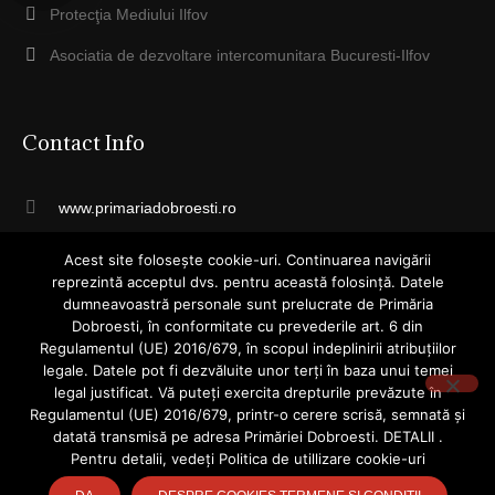
Protecţia Mediului Ilfov
Asociatia de dezvoltare intercomunitara Bucuresti-Ilfov
Contact Info
www.primariadobroesti.ro
registratura@primariadobroesti.ro
Acest site folosește cookie-uri. Continuarea navigării
reprezintă acceptul dvs. pentru această folosință. Datele
Telefon: 031 4055015
dumneavoastră personale sunt prelucrate de Primăria
Dobroesti, în conformitate cu prevederile art. 6 din
Str. Cuza Voda, Nr. 23, Dobroesti
Regulamentul (UE) 2016/679, în scopul indeplinirii atribuțiilor
legale. Datele pot fi dezvăluite unor terți în baza unui temei
Ilfov
legal justificat. Vă puteți exercita drepturile prevăzute în
077085
Regulamentul (UE) 2016/679, printr-o cerere scrisă, semnată și
datată transmisă pe adresa Primăriei Dobroesti. DETALII .
Pentru detalii, vedeți Politica de utillizare cookie-uri