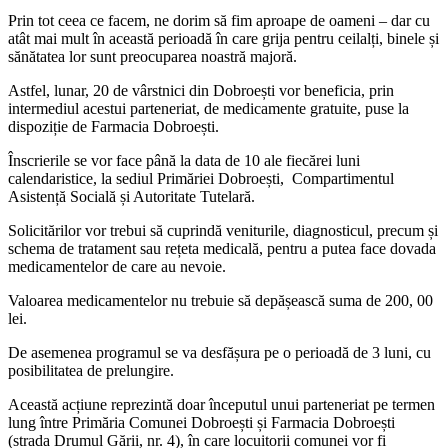
Prin tot ceea ce facem, ne dorim să fim aproape de oameni – dar cu
atât mai mult în această perioadă în care grija pentru ceilalți, binele și
sănătatea lor sunt preocuparea noastră majoră.
Astfel, lunar, 20 de vârstnici din Dobroești vor beneficia, prin
intermediul acestui parteneriat, de medicamente gratuite, puse la
dispoziție de Farmacia Dobroești.
Înscrierile se vor face până la data de 10 ale fiecărei luni
calendaristice, la sediul Primăriei Dobroești, Compartimentul
Asistență Socială și Autoritate Tutelară.
Solicitărilor vor trebui să cuprindă veniturile, diagnosticul, precum și
schema de tratament sau rețeta medicală, pentru a putea face dovada
medicamentelor de care au nevoie.
Valoarea medicamentelor nu trebuie să depășească suma de 200, 00
lei.
De asemenea programul se va desfășura pe o perioadă de 3 luni, cu
posibilitatea de prelungire.
Această acțiune reprezintă doar începutul unui parteneriat pe termen
lung între Primăria Comunei Dobroești și Farmacia Dobroești
(strada Drumul Gării, nr. 4), în care locuitorii comunei vor fi