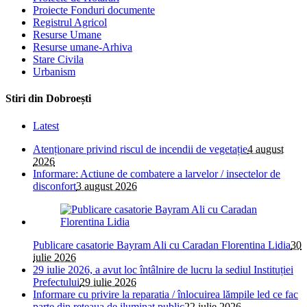
Proiecte Fonduri documente
Registrul Agricol
Resurse Umane
Resurse umane-Arhiva
Stare Civila
Urbanism
Stiri din Dobroești
Latest
Atenționare privind riscul de incendii de vegetație
4 august
2026
Informare: Actiune de combatere a larvelor / insectelor de
disconfort
3 august 2026
Publicare casatorie Bayram Ali cu Caradan Florentina Lidia
30
iulie 2026
29 iulie 2026, a avut loc întâlnire de lucru la sediul Instituției
Prefectului
29 iulie 2026
Informare cu privire la reparatia / înlocuirea lămpile led ce fac
parte din reteaua de iluminat public
22 iulie 2026