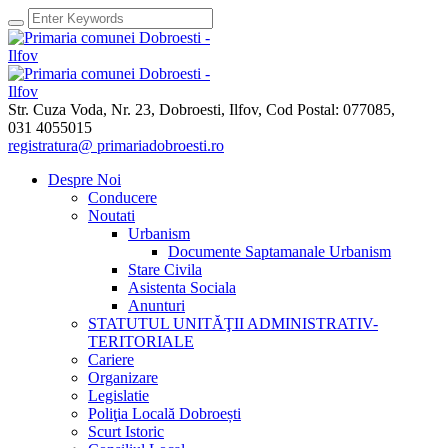
Str. Cuza Voda, Nr. 23
,
Dobroesti, Ilfov,
Cod Postal: 077085
,
031 4055015
registratura@ primariadobroesti.ro
Despre Noi
Conducere
Noutati
Urbanism
Documente Saptamanale Urbanism
Stare Civila
Asistenta Sociala
Anunturi
STATUTUL UNITĂŢII ADMINISTRATIV-
TERITORIALE
Cariere
Organizare
Legislatie
Poliţia Locală Dobroești
Scurt Istoric