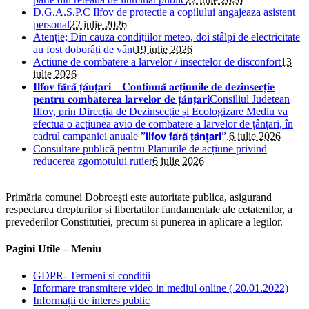
D.G.A.S.P.C Ilfov de protectie a copilului angajeaza asistent
personal
22 iulie 2026
Atenție; Din cauza condițiilor meteo, doi stâlpi de electricitate
au fost doborâți de vânt
19 iulie 2026
Actiune de combatere a larvelor / insectelor de disconfort
13
iulie 2026
𝐈𝐥𝐟𝐨𝐯 𝐟𝐚̆𝐫𝐚̆ 𝐭̦𝐚̂𝐧𝐭̦𝐚𝐫𝐢 – 𝐂𝐨𝐧𝐭𝐢𝐧𝐮𝐚̆ 𝐚𝐜𝐭̦𝐢𝐮𝐧𝐢𝐥𝐞 𝐝𝐞 𝐝𝐞𝐳𝐢𝐧𝐬𝐞𝐜𝐭̦𝐢𝐞
𝐩𝐞𝐧𝐭𝐫𝐮 𝐜𝐨𝐦𝐛𝐚𝐭𝐞𝐫𝐞𝐚 𝐥𝐚𝐫𝐯𝐞𝐥𝐨𝐫 𝐝𝐞 𝐭̦𝐚̂𝐧𝐭̦𝐚𝐫𝐢Consiliul Judetean
Ilfov, prin Direcția de Dezinsecție și Ecologizare Mediu va
efectua o acțiunea avio de combatere a larvelor de țânțari, în
cadrul campaniei anuale ”𝗜𝗹𝗳𝗼𝘃 𝗳𝗮̆𝗿𝗮̆ 𝘁̦𝗮̂𝗻𝘁̦𝗮𝗿𝗶”.
6 iulie 2026
Consultare publică pentru Planurile de acțiune privind
reducerea zgomotului rutier
6 iulie 2026
Primăria comunei Dobroești este autoritate publica, asigurand
respectarea drepturilor si libertatilor fundamentale ale cetatenilor, a
prevederilor Constitutiei, precum si punerea in aplicare a legilor.
Pagini Utile – Meniu
GDPR- Termeni si conditii
Informare transmitere video in mediul online ( 20.01.2022)
Informații de interes public