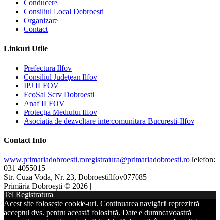
Conducere
Consiliul Local Dobroesti
Organizare
Contact
Linkuri Utile
Prefectura Ilfov
Consiliul Judeţean Ilfov
IPJ ILFOV
EcoSal Serv Dobroesti
Anaf ILFOV
Protecţia Mediului Ilfov
Asociatia de dezvoltare intercomunitara Bucuresti-Ilfov
Contact Info
www.primariadobroesti.ro
registratura@primariadobroesti.ro
Telefon:
031 4055015
Str. Cuza Voda, Nr. 23, Dobroesti
Ilfov
077085
Primăria Dobroești © 2026 |
Tel Registratura
Acest site folosește cookie-uri. Continuarea navigării reprezintă
acceptul dvs. pentru această folosință. Datele dumneavoastră