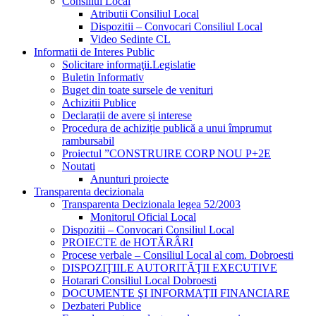
Consiliul Local
Atributii Consiliul Local
Dispozitii – Convocari Consiliul Local
Video Sedinte CL
Informatii de Interes Public
Solicitare informaţii.Legislatie
Buletin Informativ
Buget din toate sursele de venituri
Achizitii Publice
Declarații de avere și interese
Procedura de achiziție publică a unui împrumut
rambursabil
Proiectul ”CONSTRUIRE CORP NOU P+2E
Noutati
Anunturi proiecte
Transparenta decizionala
Transparenta Decizionala legea 52/2003
Monitorul Oficial Local
Dispozitii – Convocari Consiliul Local
PROIECTE de HOTĂRÂRI
Procese verbale – Consiliul Local al com. Dobroesti
DISPOZIŢIILE AUTORITĂŢII EXECUTIVE
Hotarari Consiliul Local Dobroesti
DOCUMENTE ŞI INFORMAŢII FINANCIARE
Dezbateri Publice