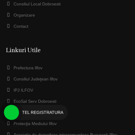
Consiliul Local Dobroesti
Organizare
Contact
Linkuri Utile
Prefectura Ilfov
Consiliul Judeţean Ilfov
IPJ ILFOV
EcoSal Serv Dobroesti
Anaf ILFOV
TEL REGISTRATURA
Protecţia Mediului Ilfov
Asociatia de dezvoltare intercomunitara Bucuresti-Ilfov