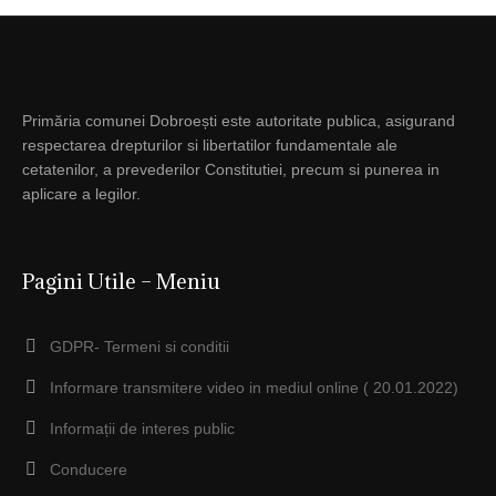
Primăria comunei Dobroești este autoritate publica, asigurand
respectarea drepturilor si libertatilor fundamentale ale
cetatenilor, a prevederilor Constitutiei, precum si punerea in
aplicare a legilor.
Pagini Utile – Meniu
GDPR- Termeni si conditii
Informare transmitere video in mediul online ( 20.01.2022)
Informații de interes public
Conducere