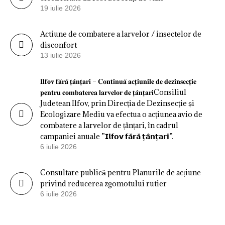
19 iulie 2026
Actiune de combatere a larvelor / insectelor de
disconfort
13 iulie 2026
𝐈𝐥𝐟𝐨𝐯 𝐟𝐚̆𝐫𝐚̆ 𝐭̦𝐚̂𝐧𝐭̦𝐚𝐫𝐢 – 𝐂𝐨𝐧𝐭𝐢𝐧𝐮𝐚̆ 𝐚𝐜𝐭̦𝐢𝐮𝐧𝐢𝐥𝐞 𝐝𝐞 𝐝𝐞𝐳𝐢𝐧𝐬𝐞𝐜𝐭̦𝐢𝐞
𝐩𝐞𝐧𝐭𝐫𝐮 𝐜𝐨𝐦𝐛𝐚𝐭𝐞𝐫𝐞𝐚 𝐥𝐚𝐫𝐯𝐞𝐥𝐨𝐫 𝐝𝐞 𝐭̦𝐚̂𝐧𝐭̦𝐚𝐫𝐢Consiliul
Judetean Ilfov, prin Direcția de Dezinsecție și
Ecologizare Mediu va efectua o acțiunea avio de
combatere a larvelor de țânțari, în cadrul
campaniei anuale ”𝗜𝗹𝗳𝗼𝘃 𝗳𝗮̆𝗿𝗮̆ 𝘁̦𝗮̂𝗻𝘁̦𝗮𝗿𝗶”.
6 iulie 2026
Consultare publică pentru Planurile de acțiune
privind reducerea zgomotului rutier
6 iulie 2026