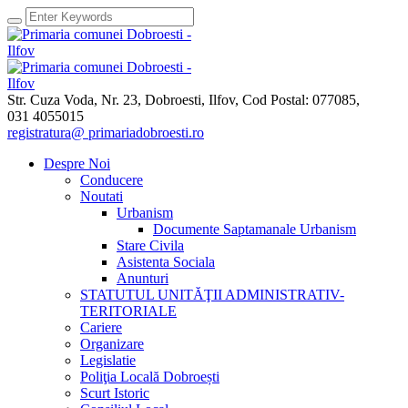
Str. Cuza Voda, Nr. 23
,
Dobroesti, Ilfov,
Cod Postal: 077085
,
031 4055015
registratura@ primariadobroesti.ro
Despre Noi
Conducere
Noutati
Urbanism
Documente Saptamanale Urbanism
Stare Civila
Asistenta Sociala
Anunturi
STATUTUL UNITĂŢII ADMINISTRATIV-
TERITORIALE
Cariere
Organizare
Legislatie
Poliţia Locală Dobroești
Scurt Istoric