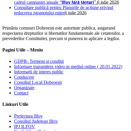
cadrul campaniei anuale ”𝗜𝗹𝗳𝗼𝘃 𝗳𝗮̆𝗿𝗮̆ 𝘁̦𝗮̂𝗻𝘁̦𝗮𝗿𝗶”.
6 iulie 2026
Consultare publică pentru Planurile de acțiune privind
reducerea zgomotului rutier
6 iulie 2026
Primăria comunei Dobroești este autoritate publica, asigurand
respectarea drepturilor si libertatilor fundamentale ale cetatenilor, a
prevederilor Constitutiei, precum si punerea in aplicare a legilor.
Pagini Utile – Meniu
GDPR- Termeni si conditii
Informare transmitere video in mediul online ( 20.01.2022)
Informații de interes public
Conducere
Consiliul Local Dobroesti
Organizare
Contact
Linkuri Utile
Prefectura Ilfov
Consiliul Judeţean Ilfov
IPJ ILFOV