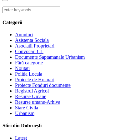
Categorii
Anunturi
Asistenta Sociala
Asociatii Proprietari
Convocari CL
Documente Saptamanale Urbanism
Fără categorie
Noutati
Politia Locala
Proiecte de Hotarari
Proiecte Fonduri documente
Registrul Agricol
Resurse Umane
Resurse umane-Arhiva
Stare Civila
Urbanism
Stiri din Dobroești
Latest