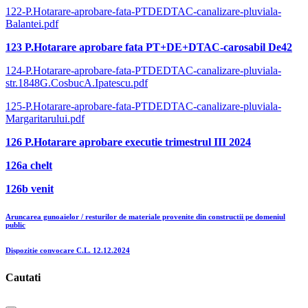
122-P.Hotarare-aprobare-fata-PTDEDTAC-canalizare-pluviala-
Balantei.pdf
123 P.Hotarare aprobare fata PT+DE+DTAC-carosabil De42
124-P.Hotarare-aprobare-fata-PTDEDTAC-canalizare-pluviala-
str.1848G.CosbucA.Ipatescu.pdf
125-P.Hotarare-aprobare-fata-PTDEDTAC-canalizare-pluviala-
Margaritarului.pdf
126 P.Hotarare aprobare executie trimestrul III 2024
126a chelt
126b venit
Aruncarea gunoaielor / resturilor de materiale provenite din constructii pe domeniul
public
Dispozitie convocare C.L. 12.12.2024
Cautati