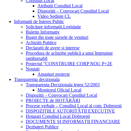
Consiliul Local
Atributii Consiliul Local
Dispozitii – Convocari Consiliul Local
Video Sedinte CL
Informatii de Interes Public
Solicitare informaţii.Legislatie
Buletin Informativ
Buget din toate sursele de venituri
Achizitii Publice
Declarații de avere și interese
Procedura de achiziție publică a unui împrumut
rambursabil
Proiectul ”CONSTRUIRE CORP NOU P+2E
Noutati
Anunturi proiecte
Transparenta decizionala
Transparenta Decizionala legea 52/2003
Monitorul Oficial Local
Dispozitii – Convocari Consiliul Local
PROIECTE de HOTĂRÂRI
Procese verbale – Consiliul Local al com. Dobroesti
DISPOZIŢIILE AUTORITĂŢII EXECUTIVE
Hotarari Consiliul Local Dobroesti
DOCUMENTE ŞI INFORMAŢII FINANCIARE
Dezbateri Publice