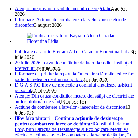
Atenționare privind riscul de incendii de vegetație
4 august
2026
Informare: Actiune de combatere a larvelor / insectelor de
disconfort
3 august 2026
Publicare casatorie Bayram Ali cu Caradan Florentina Lidia
30
iulie 2026
29 iulie 2026, a avut loc întâlnire de lucru la sediul Instituției
Prefectului
29 iulie 2026
Informare cu privire la reparatia / înlocuirea lămpile led ce fac
parte din reteaua de iluminat public
22 iulie 2026
D.G.A.S.P.C Ilfov de protectie a copilului angajeaza asistent
personal
22 iulie 2026
Atenție; Din cauza condițiilor meteo, doi stâlpi de electricitate
au fost doborâți de vânt
19 iulie 2026
Actiune de combatere a larvelor / insectelor de disconfort
13
iulie 2026
𝐈𝐥𝐟𝐨𝐯 𝐟𝐚̆𝐫𝐚̆ 𝐭̦𝐚̂𝐧𝐭̦𝐚𝐫𝐢 – 𝐂𝐨𝐧𝐭𝐢𝐧𝐮𝐚̆ 𝐚𝐜𝐭̦𝐢𝐮𝐧𝐢𝐥𝐞 𝐝𝐞 𝐝𝐞𝐳𝐢𝐧𝐬𝐞𝐜𝐭̦𝐢𝐞
𝐩𝐞𝐧𝐭𝐫𝐮 𝐜𝐨𝐦𝐛𝐚𝐭𝐞𝐫𝐞𝐚 𝐥𝐚𝐫𝐯𝐞𝐥𝐨𝐫 𝐝𝐞 𝐭̦𝐚̂𝐧𝐭̦𝐚𝐫𝐢Consiliul Judetean
Ilfov, prin Direcția de Dezinsecție și Ecologizare Mediu va
efectua o acțiunea avio de combatere a larvelor de țânțari, în