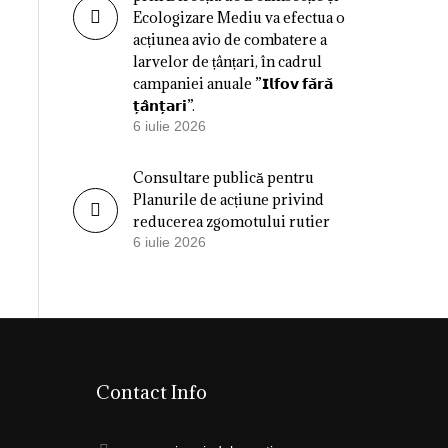
Ecologizare Mediu va efectua o
acțiunea avio de combatere a
larvelor de țânțari, în cadrul
campaniei anuale ”𝗜𝗹𝗳𝗼𝘃 𝗳𝗮̆𝗿𝗮̆
𝘁̦𝗮̂𝗻𝘁̦𝗮𝗿𝗶”.
6 iulie 2026
Consultare publică pentru
Planurile de acțiune privind
reducerea zgomotului rutier
6 iulie 2026
Contact Info