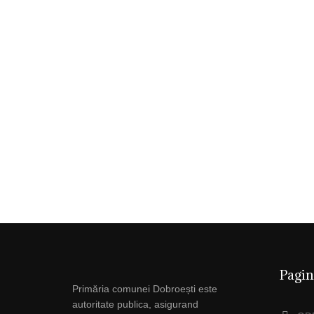
Pagin
Primăria comunei Dobroești este
autoritate publica, asigurand