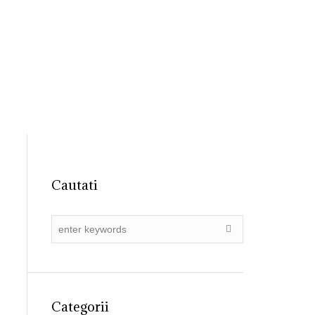
31 4055015
registratura@ primariadobroesti.ro
Institutionala
Contact
Cautati
Categorii