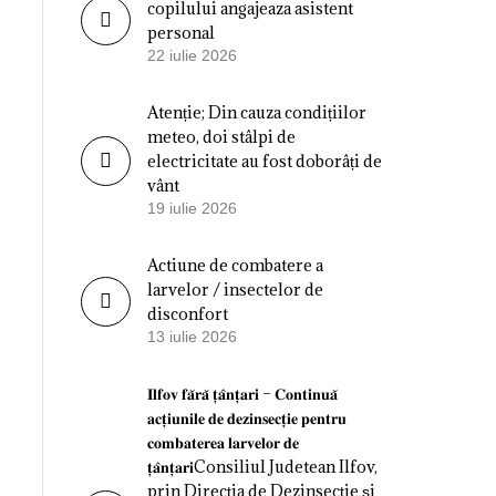
copilului angajeaza asistent
personal
22 iulie 2026
Atenție; Din cauza condițiilor
meteo, doi stâlpi de
electricitate au fost doborâți de
vânt
19 iulie 2026
Actiune de combatere a
larvelor / insectelor de
disconfort
13 iulie 2026
𝐈𝐥𝐟𝐨𝐯 𝐟𝐚̆𝐫𝐚̆ 𝐭̦𝐚̂𝐧𝐭̦𝐚𝐫𝐢 – 𝐂𝐨𝐧𝐭𝐢𝐧𝐮𝐚̆
𝐚𝐜𝐭̦𝐢𝐮𝐧𝐢𝐥𝐞 𝐝𝐞 𝐝𝐞𝐳𝐢𝐧𝐬𝐞𝐜𝐭̦𝐢𝐞 𝐩𝐞𝐧𝐭𝐫𝐮
𝐜𝐨𝐦𝐛𝐚𝐭𝐞𝐫𝐞𝐚 𝐥𝐚𝐫𝐯𝐞𝐥𝐨𝐫 𝐝𝐞
𝐭̦𝐚̂𝐧𝐭̦𝐚𝐫𝐢Consiliul Judetean Ilfov,
prin Direcția de Dezinsecție și