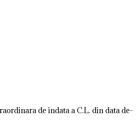
Str. Cuza Voda, Nr. 23
,
Dobroesti, Ilfov,
Cod Postal: 077085
,
0
ublic
Transparenta decizionala
Integritatea 
raordinara de indata a C.L. din data de-