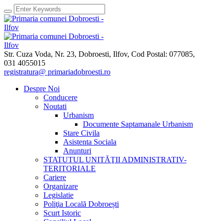
Str. Cuza Voda, Nr. 23
,
Dobroesti, Ilfov,
Cod Postal: 077085
,
031 4055015
registratura@ primariadobroesti.ro
Despre Noi
Conducere
Noutati
Urbanism
Documente Saptamanale Urbanism
Stare Civila
Asistenta Sociala
Anunturi
STATUTUL UNITĂŢII ADMINISTRATIV-
TERITORIALE
Cariere
Organizare
Legislatie
Poliţia Locală Dobroești
Scurt Istoric