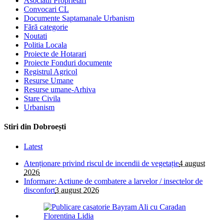
Asociatii Proprietari
Convocari CL
Documente Saptamanale Urbanism
Fără categorie
Noutati
Politia Locala
Proiecte de Hotarari
Proiecte Fonduri documente
Registrul Agricol
Resurse Umane
Resurse umane-Arhiva
Stare Civila
Urbanism
Stiri din Dobroești
Latest
Atenționare privind riscul de incendii de vegetație
4 august
2026
Informare: Actiune de combatere a larvelor / insectelor de
disconfort
3 august 2026