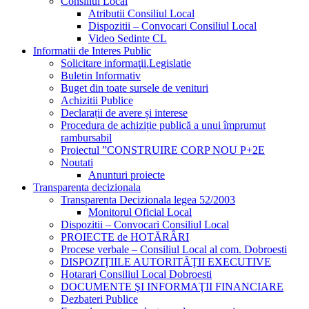
Consiliul Local
Atributii Consiliul Local
Dispozitii – Convocari Consiliul Local
Video Sedinte CL
Informatii de Interes Public
Solicitare informaţii.Legislatie
Buletin Informativ
Buget din toate sursele de venituri
Achizitii Publice
Declarații de avere și interese
Procedura de achiziție publică a unui împrumut
rambursabil
Proiectul ”CONSTRUIRE CORP NOU P+2E
Noutati
Anunturi proiecte
Transparenta decizionala
Transparenta Decizionala legea 52/2003
Monitorul Oficial Local
Dispozitii – Convocari Consiliul Local
PROIECTE de HOTĂRÂRI
Procese verbale – Consiliul Local al com. Dobroesti
DISPOZIŢIILE AUTORITĂŢII EXECUTIVE
Hotarari Consiliul Local Dobroesti
DOCUMENTE ŞI INFORMAŢII FINANCIARE
Dezbateri Publice