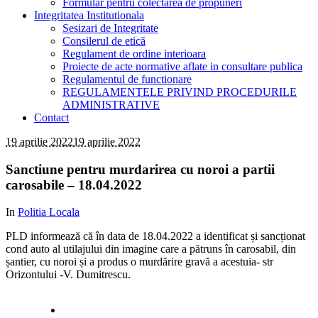
Formular pentru colectarea de propuneri
Integritatea Institutionala
Sesizari de Integritate
Consilerul de etică
Regulament de ordine interioara
Proiecte de acte normative aflate in consultare publica
Regulamentul de functionare
REGULAMENTELE PRIVIND PROCEDURILE
ADMINISTRATIVE
Contact
19 aprilie 2022
19 aprilie 2022
Sanctiune pentru murdarirea cu noroi a partii
carosabile – 18.04.2022
In
Politia Locala
PLD informează că în data de 18.04.2022 a identificat și sancționat
cond auto al utilajului din imagine care a pătruns în carosabil, din
șantier, cu noroi și a produs o murdărire gravă a acestuia- str
Orizontului -V. Dumitrescu.