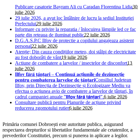
Publicare casatorie Bayram Ali cu Caradan Florentina Lidia
30
iulie 2026
29 iulie 2026, a avut loc întâlnire de lucru la sediul Instituției
Prefectului
29 iulie 2026
Informare cu privire la reparatia / înlocuirea lămpile led ce fac
parte din reteaua de iluminat public
22 iulie 2026
D.G.A.S.P.C Ilfov de protectie a copilului angajeaza asistent
personal
22 iulie 2026
Atenție; Din cauza condițiilor meteo, doi stâlpi de electricitate
au fost doborâți de vânt
19 iulie 2026
Actiune de combatere a larvelor / insectelor de disconfort
13
iulie 2026
𝐈𝐥𝐟𝐨𝐯 𝐟𝐚̆𝐫𝐚̆ 𝐭̦𝐚̂𝐧𝐭̦𝐚𝐫𝐢 – 𝐂𝐨𝐧𝐭𝐢𝐧𝐮𝐚̆ 𝐚𝐜𝐭̦𝐢𝐮𝐧𝐢𝐥𝐞 𝐝𝐞 𝐝𝐞𝐳𝐢𝐧𝐬𝐞𝐜𝐭̦𝐢𝐞
𝐩𝐞𝐧𝐭𝐫𝐮 𝐜𝐨𝐦𝐛𝐚𝐭𝐞𝐫𝐞𝐚 𝐥𝐚𝐫𝐯𝐞𝐥𝐨𝐫 𝐝𝐞 𝐭̦𝐚̂𝐧𝐭̦𝐚𝐫𝐢Consiliul Judetean
Ilfov, prin Direcția de Dezinsecție și Ecologizare Mediu va
efectua o acțiunea avio de combatere a larvelor de țânțari, în
cadrul campaniei anuale ”𝗜𝗹𝗳𝗼𝘃 𝗳𝗮̆𝗿𝗮̆ 𝘁̦𝗮̂𝗻𝘁̦𝗮𝗿𝗶”.
6 iulie 2026
Consultare publică pentru Planurile de acțiune privind
reducerea zgomotului rutier
6 iulie 2026
Primăria comunei Dobroești este autoritate publica, asigurand
respectarea drepturilor si libertatilor fundamentale ale cetatenilor, a
prevederilor Constitutiei, precum si punerea in aplicare a legilor.