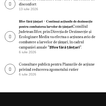
disconfort
13 iulie 2026
𝐈𝐥𝐟𝐨𝐯 𝐟𝐚̆𝐫𝐚̆ 𝐭̦𝐚̂𝐧𝐭̦𝐚𝐫𝐢 – 𝐂𝐨𝐧𝐭𝐢𝐧𝐮𝐚̆ 𝐚𝐜𝐭̦𝐢𝐮𝐧𝐢𝐥𝐞 𝐝𝐞 𝐝𝐞𝐳𝐢𝐧𝐬𝐞𝐜𝐭̦𝐢𝐞
𝐩𝐞𝐧𝐭𝐫𝐮 𝐜𝐨𝐦𝐛𝐚𝐭𝐞𝐫𝐞𝐚 𝐥𝐚𝐫𝐯𝐞𝐥𝐨𝐫 𝐝𝐞 𝐭̦𝐚̂𝐧𝐭̦𝐚𝐫𝐢Consiliul
Judetean Ilfov, prin Direcția de Dezinsecție și
Ecologizare Mediu va efectua o acțiunea avio de
combatere a larvelor de țânțari, în cadrul
campaniei anuale ”𝗜𝗹𝗳𝗼𝘃 𝗳𝗮̆𝗿𝗮̆ 𝘁̦𝗮̂𝗻𝘁̦𝗮𝗿𝗶”.
6 iulie 2026
Consultare publică pentru Planurile de acțiune
privind reducerea zgomotului rutier
6 iulie 2026