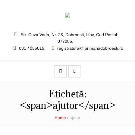
Str. Cuza Voda, Nr. 23
,
Dobroesti, Ilfov,
Cod Postal:
077085
,
031 4055015
registratura@ primariadobroesti.ro
Etichetă:
<span>ajutor</span>
Home
/
ajutor