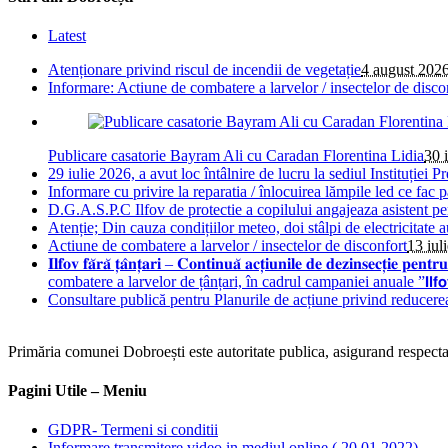
Latest
Atenționare privind riscul de incendii de vegetație
4 august 202
Informare: Actiune de combatere a larvelor / insectelor de disco
Publicare casatorie Bayram Ali cu Caradan Florentina Lidia
30 
29 iulie 2026, a avut loc întâlnire de lucru la sediul Instituției Pr
Informare cu privire la reparatia / înlocuirea lămpile led ce fac 
D.G.A.S.P.C Ilfov de protectie a copilului angajeaza asistent pe
Atenție; Din cauza condițiilor meteo, doi stâlpi de electricitate 
Actiune de combatere a larvelor / insectelor de disconfort
13 iul
𝐈𝐥𝐟𝐨𝐯 𝐟𝐚̆𝐫𝐚̆ 𝐭̦𝐚̂𝐧𝐭̦𝐚𝐫𝐢 – 𝐂𝐨𝐧𝐭𝐢𝐧𝐮𝐚̆ 𝐚𝐜𝐭̦𝐢𝐮𝐧𝐢𝐥𝐞 𝐝𝐞 𝐝𝐞
combatere a larvelor de țânțari, în cadrul campaniei anuale ”𝗜𝗹𝗳𝗼𝘃 𝗳𝗮̆𝗿𝗮
Consultare publică pentru Planurile de acțiune privind reducere
Primăria comunei Dobroești este autoritate publica, asigurand respectare
Pagini Utile – Meniu
GDPR- Termeni si conditii
Informare transmitere video in mediul online ( 20.01.2022)