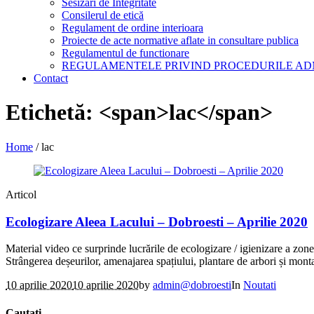
Sesizari de Integritate
Consilerul de etică
Regulament de ordine interioara
Proiecte de acte normative aflate in consultare publica
Regulamentul de functionare
REGULAMENTELE PRIVIND PROCEDURILE AD
Contact
Etichetă: <span>lac</span>
Home
/
lac
Articol
Ecologizare Aleea Lacului – Dobroesti – Aprilie 2020
Material video ce surprinde lucrările de ecologizare / igienizare a zo
Strângerea deșeurilor, amenajarea spațiului, plantare de arbori și mon
10 aprilie 2020
10 aprilie 2020
by
admin@dobroesti
In
Noutati
Cautati