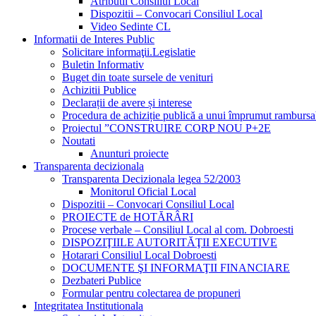
Atributii Consiliul Local
Dispozitii – Convocari Consiliul Local
Video Sedinte CL
Informatii de Interes Public
Solicitare informaţii.Legislatie
Buletin Informativ
Buget din toate sursele de venituri
Achizitii Publice
Declarații de avere și interese
Procedura de achiziție publică a unui împrumut rambursa
Proiectul ”CONSTRUIRE CORP NOU P+2E
Noutati
Anunturi proiecte
Transparenta decizionala
Transparenta Decizionala legea 52/2003
Monitorul Oficial Local
Dispozitii – Convocari Consiliul Local
PROIECTE de HOTĂRÂRI
Procese verbale – Consiliul Local al com. Dobroesti
DISPOZIŢIILE AUTORITĂŢII EXECUTIVE
Hotarari Consiliul Local Dobroesti
DOCUMENTE ŞI INFORMAŢII FINANCIARE
Dezbateri Publice
Formular pentru colectarea de propuneri
Integritatea Institutionala