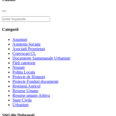
Categorii
Anunturi
Asistenta Sociala
Asociatii Proprietari
Convocari CL
Documente Saptamanale Urbanism
Fără categorie
Noutati
Politia Locala
Proiecte de Hotarari
Proiecte Fonduri documente
Registrul Agricol
Resurse Umane
Resurse umane-Arhiva
Stare Civila
Urbanism
Stiri din Dobroești