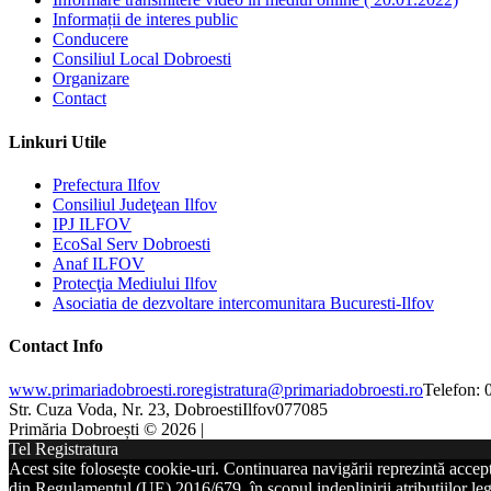
Informații de interes public
Conducere
Consiliul Local Dobroesti
Organizare
Contact
Linkuri Utile
Prefectura Ilfov
Consiliul Judeţean Ilfov
IPJ ILFOV
EcoSal Serv Dobroesti
Anaf ILFOV
Protecţia Mediului Ilfov
Asociatia de dezvoltare intercomunitara Bucuresti-Ilfov
Contact Info
www.primariadobroesti.ro
registratura@primariadobroesti.ro
Telefon:
Str. Cuza Voda, Nr. 23, Dobroesti
Ilfov
077085
Primăria Dobroești © 2026 |
Tel Registratura
Acest site folosește cookie-uri. Continuarea navigării reprezintă accep
din Regulamentul (UE) 2016/679, în scopul indeplinirii atribuțiilor lega