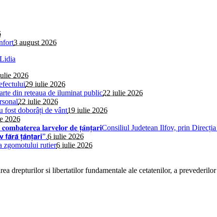
6
nfort
3 august 2026
iulie 2026
efectului
29 iulie 2026
parte din reteaua de iluminat public
22 iulie 2026
rsonal
22 iulie 2026
au fost doborâți de vânt
19 iulie 2026
ie 2026
𝐢𝐧𝐬𝐞𝐜𝐭̦𝐢𝐞 𝐩𝐞𝐧𝐭𝐫𝐮 𝐜𝐨𝐦𝐛𝐚𝐭𝐞𝐫𝐞𝐚 𝐥𝐚𝐫𝐯𝐞𝐥𝐨𝐫 𝐝𝐞 𝐭̦𝐚̂𝐧𝐭̦𝐚𝐫𝐢Consiliul 
̆ 𝘁̦𝗮̂𝗻𝘁̦𝗮𝗿𝗶”.
6 iulie 2026
a zgomotului rutier
6 iulie 2026
a drepturilor si libertatilor fundamentale ale cetatenilor, a prevederilor 