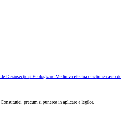
Judetean Ilfov, prin Direcția de Dezinsecție și Ecologizare Mediu va efectua o acțiunea avio de
Constitutiei, precum si punerea in aplicare a legilor.