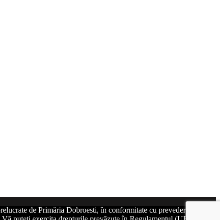
relucrate de Primăria Dobroesti, în conformitate cu prevederile art. 6
at. Vă puteți exercita drepturile prevăzute în Regulamentul (UE)