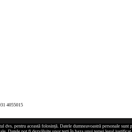
 031 4055015
tul dvs. pentru această folosință. Datele dumneavoastră personale sunt p
le. Datele pot fi dezvăluite unor terți în baza unui temei legal justific