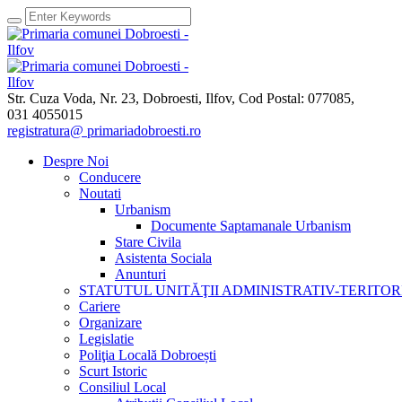
Str. Cuza Voda, Nr. 23
,
Dobroesti, Ilfov,
Cod Postal: 077085
,
031 4055015
registratura@ primariadobroesti.ro
Despre Noi
Conducere
Noutati
Urbanism
Documente Saptamanale Urbanism
Stare Civila
Asistenta Sociala
Anunturi
STATUTUL UNITĂŢII ADMINISTRATIV-TERITOR
Cariere
Organizare
Legislatie
Poliţia Locală Dobroești
Scurt Istoric
Consiliul Local