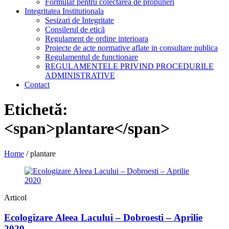
Formular pentru colectarea de propuneri
Integritatea Institutionala
Sesizari de Integritate
Consilerul de etică
Regulament de ordine interioara
Proiecte de acte normative aflate in consultare publica
Regulamentul de functionare
REGULAMENTELE PRIVIND PROCEDURILE
ADMINISTRATIVE
Contact
Etichetă:
<span>plantare</span>
Home
/
plantare
Articol
Ecologizare Aleea Lacului – Dobroesti – Aprilie
2020