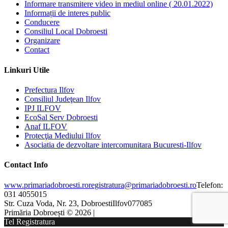
Informare transmitere video in mediul online ( 20.01.2022)
Informații de interes public
Conducere
Consiliul Local Dobroesti
Organizare
Contact
Linkuri Utile
Prefectura Ilfov
Consiliul Judeţean Ilfov
IPJ ILFOV
EcoSal Serv Dobroesti
Anaf ILFOV
Protecţia Mediului Ilfov
Asociatia de dezvoltare intercomunitara Bucuresti-Ilfov
Contact Info
www.primariadobroesti.ro
registratura@primariadobroesti.ro
Telefon:
031 4055015
Str. Cuza Voda, Nr. 23, Dobroesti
Ilfov
077085
Primăria Dobroești © 2026 |
Tel Registratura