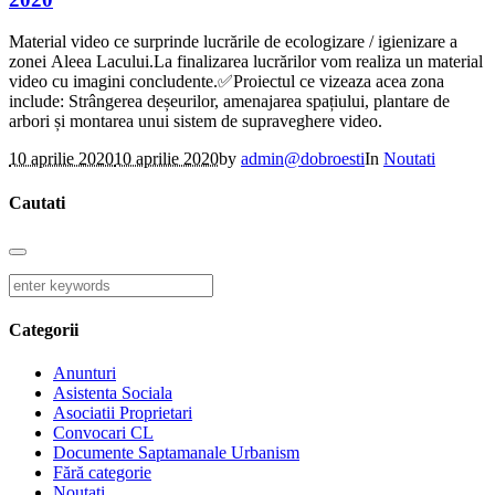
Material video ce surprinde lucrările de ecologizare / igienizare a
zonei Aleea Lacului.La finalizarea lucrărilor vom realiza un material
video cu imagini concludente.✅Proiectul ce vizeaza acea zona
include: Strângerea deșeurilor, amenajarea spațiului, plantare de
arbori și montarea unui sistem de supraveghere video.
10 aprilie 2020
10 aprilie 2020
by
admin@dobroesti
In
Noutati
Cautati
Categorii
Anunturi
Asistenta Sociala
Asociatii Proprietari
Convocari CL
Documente Saptamanale Urbanism
Fără categorie
Noutati