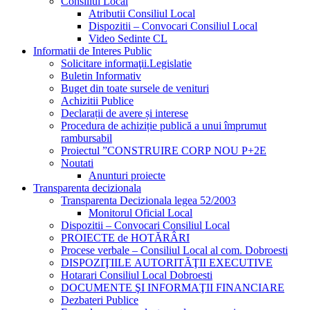
Consiliul Local
Atributii Consiliul Local
Dispozitii – Convocari Consiliul Local
Video Sedinte CL
Informatii de Interes Public
Solicitare informaţii.Legislatie
Buletin Informativ
Buget din toate sursele de venituri
Achizitii Publice
Declarații de avere și interese
Procedura de achiziție publică a unui împrumut
rambursabil
Proiectul ”CONSTRUIRE CORP NOU P+2E
Noutati
Anunturi proiecte
Transparenta decizionala
Transparenta Decizionala legea 52/2003
Monitorul Oficial Local
Dispozitii – Convocari Consiliul Local
PROIECTE de HOTĂRÂRI
Procese verbale – Consiliul Local al com. Dobroesti
DISPOZIŢIILE AUTORITĂŢII EXECUTIVE
Hotarari Consiliul Local Dobroesti
DOCUMENTE ŞI INFORMAŢII FINANCIARE
Dezbateri Publice