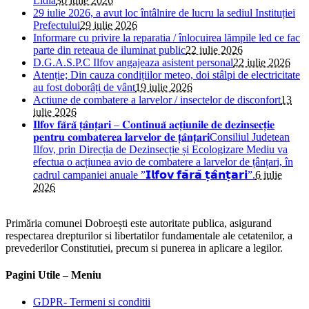
Lidia
30 iulie 2026
29 iulie 2026, a avut loc întâlnire de lucru la sediul Instituției
Prefectului
29 iulie 2026
Informare cu privire la reparatia / înlocuirea lămpile led ce fac
parte din reteaua de iluminat public
22 iulie 2026
D.G.A.S.P.C Ilfov angajeaza asistent personal
22 iulie 2026
Atenție; Din cauza condițiilor meteo, doi stâlpi de electricitate
au fost doborâți de vânt
19 iulie 2026
Actiune de combatere a larvelor / insectelor de disconfort
13
iulie 2026
𝐈𝐥𝐟𝐨𝐯 𝐟𝐚̆𝐫𝐚̆ 𝐭̦𝐚̂𝐧𝐭̦𝐚𝐫𝐢 – 𝐂𝐨𝐧𝐭𝐢𝐧𝐮𝐚̆ 𝐚𝐜𝐭̦𝐢𝐮𝐧𝐢𝐥𝐞 𝐝𝐞 𝐝𝐞𝐳𝐢𝐧𝐬𝐞𝐜𝐭̦𝐢𝐞
𝐩𝐞𝐧𝐭𝐫𝐮 𝐜𝐨𝐦𝐛𝐚𝐭𝐞𝐫𝐞𝐚 𝐥𝐚𝐫𝐯𝐞𝐥𝐨𝐫 𝐝𝐞 𝐭̦𝐚̂𝐧𝐭̦𝐚𝐫𝐢Consiliul Judetean
Ilfov, prin Direcția de Dezinsecție și Ecologizare Mediu va
efectua o acțiunea avio de combatere a larvelor de țânțari, în
cadrul campaniei anuale ”𝗜𝗹𝗳𝗼𝘃 𝗳𝗮̆𝗿𝗮̆ 𝘁̦𝗮̂𝗻𝘁̦𝗮𝗿𝗶”.
6 iulie
2026
Primăria comunei Dobroești este autoritate publica, asigurand
respectarea drepturilor si libertatilor fundamentale ale cetatenilor, a
prevederilor Constitutiei, precum si punerea in aplicare a legilor.
Pagini Utile – Meniu
GDPR- Termeni si conditii