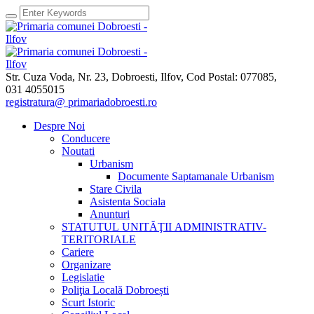
Str. Cuza Voda, Nr. 23
,
Dobroesti, Ilfov,
Cod Postal: 077085
,
031 4055015
registratura@ primariadobroesti.ro
Despre Noi
Conducere
Noutati
Urbanism
Documente Saptamanale Urbanism
Stare Civila
Asistenta Sociala
Anunturi
STATUTUL UNITĂŢII ADMINISTRATIV-
TERITORIALE
Cariere
Organizare
Legislatie
Poliţia Locală Dobroești
Scurt Istoric