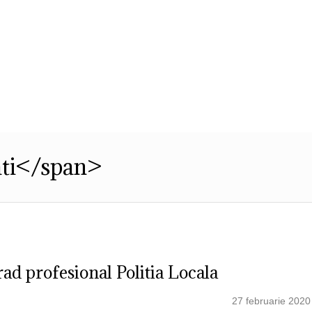
Str. Cuza Voda, Nr. 23
,
Dobroesti, Ilfov,
Cod Postal: 077085
,
0
ublic
Transparenta decizionala
Integritatea 
ati</span>
re grad profesional Politia Locala
27 februarie 2020