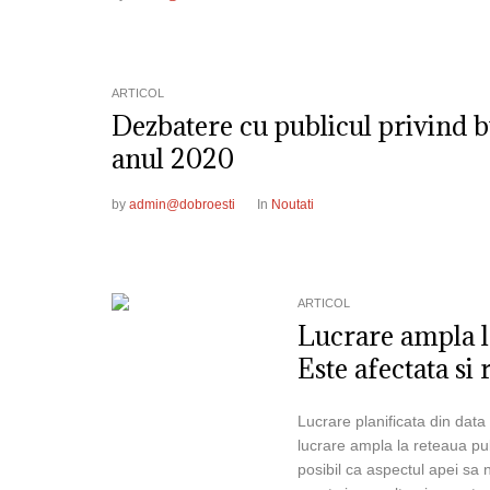
ARTICOL
Dezbatere cu publicul privind b
anul 2020
by
admin@dobroesti
In
Noutati
ARTICOL
Lucrare ampla l
Este afectata si
Lucrare planificata din dat
lucrare ampla la reteaua pu
posibil ca aspectul apei sa