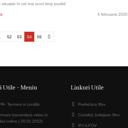
ituației în cel mai scurt timp posibil.
4 februarie 2020
ti
…
52
53
54
55
i Utile – Meniu
Linkuri Utile
R- Termeni si conditii
Prefectura Ilfov
ormare transmitere video in
Consiliul Judeţean Ilfov
iul online ( 20.01.2022)
IPJ ILFOV