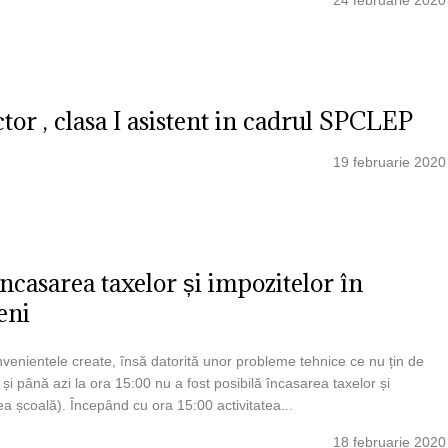
24 februarie 2020
or , clasa I asistent in cadrul SPCLEP
19 februarie 2020
ncasarea taxelor și impozitelor în
eni
enientele create, însă datorită unor probleme tehnice ce nu țin de
și până azi la ora 15:00 nu a fost posibilă încasarea taxelor și
ea școală). Începând cu ora 15:00 activitatea...
18 februarie 2020