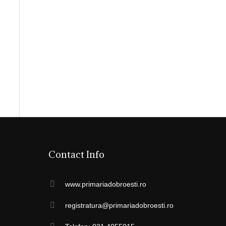
Contact Info
www.primariadobroesti.ro
registratura@primariadobroesti.ro