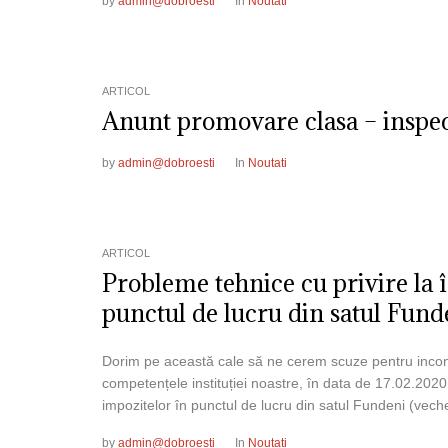
by
admin@dobroesti
In
Noutati
ARTICOL
Anunt promovare clasa – inspect
by
admin@dobroesti
In
Noutati
ARTICOL
Probleme tehnice cu privire la î
punctul de lucru din satul Fund
Dorim pe această cale să ne cerem scuze pentru inconv
competențele instituției noastre, în data de 17.02.2020 
impozitelor în punctul de lucru din satul Fundeni (vech
by
admin@dobroesti
In
Noutati