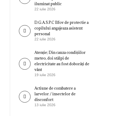
iluminat public
22 iulie 2026
D.G.A.S.P.C Ilfov de protectie a
copilului angajeaza asistent
personal
22 iulie 2026
Atenție; Din cauza condițiilor
meteo, doi stâlpi de
electricitate au fost doborâți de
vânt
19 iulie 2026
Actiune de combatere a
larvelor / insectelor de
disconfort
13 iulie 2026