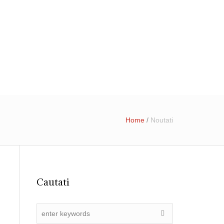
31 4055015
registratura@ primariadobroesti.ro
Institutionala
Contact
Home
/
Noutati
Cautati