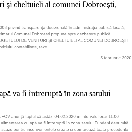
 şi cheltuieli al comunei Dobroești,
003 privind transparența decizională în administrația publică locală,
e, Primarul Comunei Dobroești propune spre dezbatere publică
GETULUI DE VENITURI ȘI CHELTUIELI AL COMUNEI DOBROEȘTI
ciului contabilitate, taxe...
5 februarie 2020
pă va fi întreruptă în zona satului
 anunță faptul că astăzi 04.02.2020 în intervalul orar 11:00
i alimentarea cu apă va fi întreruptă în zona satului Fundeni denumită
re scuze pentru inconvenientele create și demarează toate procedurile