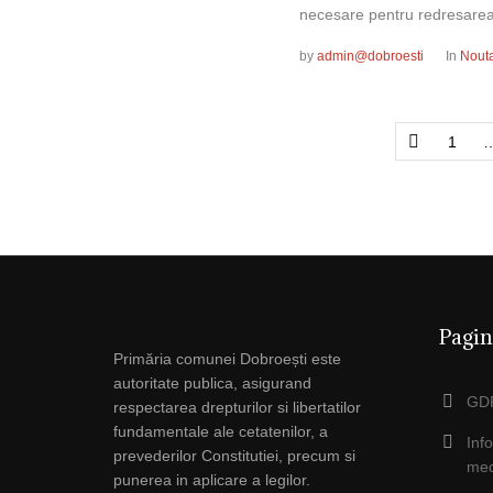
necesare pentru redresarea s
by
admin@dobroesti
In
Nouta
1
Pagin
Primăria comunei Dobroești este
autoritate publica, asigurand
GDP
respectarea drepturilor si libertatilor
fundamentale ale cetatenilor, a
Inf
prevederilor Constitutiei, precum si
med
punerea in aplicare a legilor.