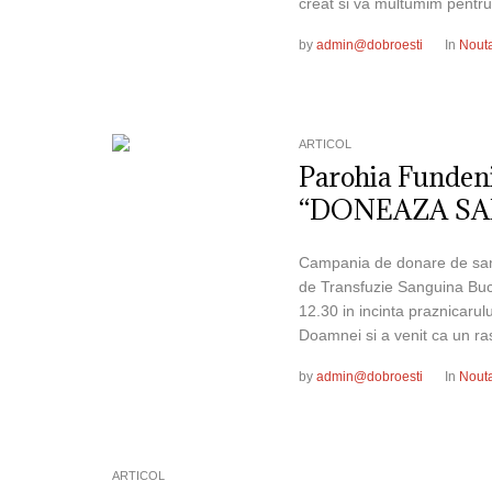
creat si va multumim pentru
by
admin@dobroesti
In
Nouta
ARTICOL
Parohia Funden
“DONEAZA SA
Campania de donare de sang
de Transfuzie Sanguina Bucu
12.30 in incinta praznicarul
Doamnei si a venit ca un ras
by
admin@dobroesti
In
Nouta
ARTICOL