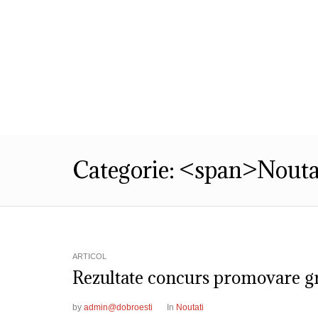
Despre Noi
Informatii de Interes P
Categorie: <span>Nout
ARTICOL
Rezultate concurs promova
by
admin@dobroesti
In
Noutati