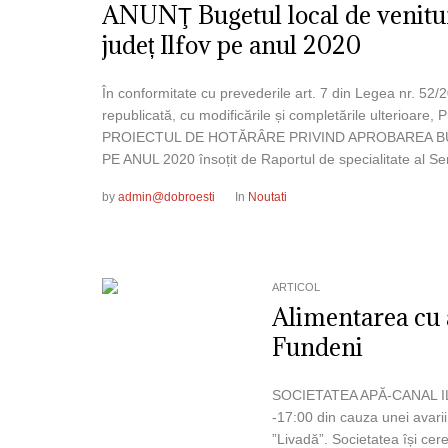
ANUNŢ Bugetul local de venituri
județ Ilfov pe anul 2020
În conformitate cu prevederile art. 7 din Legea nr. 52/2
republicată, cu modificările și completările ulterioar
PROIECTUL DE HOTĂRÂRE PRIVIND APROBAREA BU
PE ANUL 2020 însoțit de Raportul de specialitate al Servi
by
admin@dobroesti
In
Noutati
ARTICOL
Alimentarea cu a
Fundeni
SOCIETATEA APĂ-CANAL ILFOV
-17:00 din cauza unei avari
”Livadă”. Societatea își ce