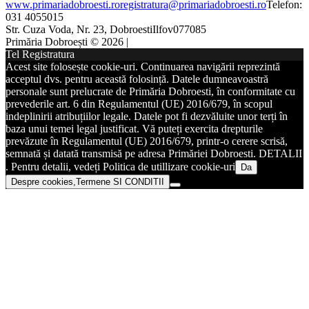
www.primariadobroesti.ro
registratura@primariadobroesti.ro
Telefon:
031 4055015
Str. Cuza Voda, Nr. 23, Dobroesti
Ilfov
077085
Primăria Dobroești © 2026 |
Tel Registratura
Acest site folosește cookie-uri. Continuarea navigării reprezintă
acceptul dvs. pentru această folosință. Datele dumneavoastră
personale sunt prelucrate de Primăria Dobroesti, în conformitate cu
prevederile art. 6 din Regulamentul (UE) 2016/679, în scopul
indeplinirii atribuțiilor legale. Datele pot fi dezvăluite unor terți în
baza unui temei legal justificat. Vă puteți exercita drepturile
prevăzute în Regulamentul (UE) 2016/679, printr-o cerere scrisă,
semnată și datată transmisă pe adresa Primăriei Dobroesti. DETALII
. Pentru detalii, vedeți Politica de utillizare cookie-uri
Da
Despre cookies,Termene SI CONDITII