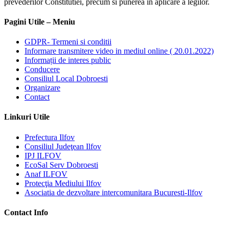
prevederilor Constitutiei, precum si punerea in aplicare a legilor.
Pagini Utile – Meniu
GDPR- Termeni si conditii
Informare transmitere video in mediul online ( 20.01.2022)
Informații de interes public
Conducere
Consiliul Local Dobroesti
Organizare
Contact
Linkuri Utile
Prefectura Ilfov
Consiliul Judeţean Ilfov
IPJ ILFOV
EcoSal Serv Dobroesti
Anaf ILFOV
Protecţia Mediului Ilfov
Asociatia de dezvoltare intercomunitara Bucuresti-Ilfov
Contact Info