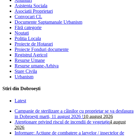
Anunturi
Asistenta Sociala
Asociatii Proprietari
Convocari CL
Documente Saptamanale Urbanism
Fără categorie
Noutati
Politia Locala
Proiecte de Hotarari
Proiecte Fonduri documente
Registrul Agricol
Resurse Umane
Resurse umane-Arhiva
Stare Civila
Urbanism
Stiri din Dobroești
Latest
Campanie de sterilizare a câinilor cu proprietar se va desfasura
in Dobroești marti, 11 august 2026 !
10 august 2026
Atenționare privind riscul de incendii de vegetație
4 august
2026
Informare: Actiune de combatere a larvelor / insectelor de