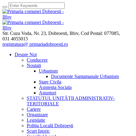
Str. Cuza Voda, Nr. 23
,
Dobroesti, Ilfov,
Cod Postal: 077085
,
031 4055015
registratura@ primariadobroesti.ro
Despre Noi
Conducere
Noutati
Urbanism
Documente Saptamanale Urbanism
Stare Civila
Asistenta Sociala
Anunturi
STATUTUL UNITĂŢII ADMINISTRATIV-
TERITORIALE
Cariere
Organizare
Legislatie
Poliţia Locală Dobroești
Scurt Istoric