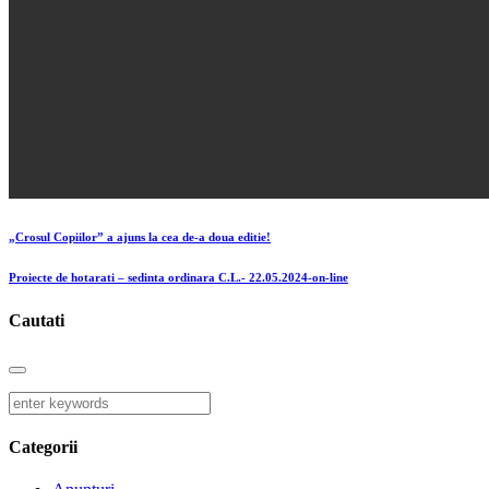
„Crosul Copiilor” a ajuns la cea de-a doua editie!
Proiecte de hotarati – sedinta ordinara C.L.- 22.05.2024-on-line
Cautati
Categorii