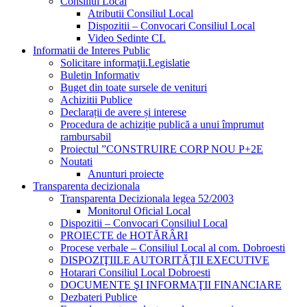
Consiliul Local
Atributii Consiliul Local
Dispozitii – Convocari Consiliul Local
Video Sedinte CL
Informatii de Interes Public
Solicitare informaţii.Legislatie
Buletin Informativ
Buget din toate sursele de venituri
Achizitii Publice
Declarații de avere și interese
Procedura de achiziție publică a unui împrumut
rambursabil
Proiectul ”CONSTRUIRE CORP NOU P+2E
Noutati
Anunturi proiecte
Transparenta decizionala
Transparenta Decizionala legea 52/2003
Monitorul Oficial Local
Dispozitii – Convocari Consiliul Local
PROIECTE de HOTĂRÂRI
Procese verbale – Consiliul Local al com. Dobroesti
DISPOZIŢIILE AUTORITĂŢII EXECUTIVE
Hotarari Consiliul Local Dobroesti
DOCUMENTE ŞI INFORMAŢII FINANCIARE
Dezbateri Publice