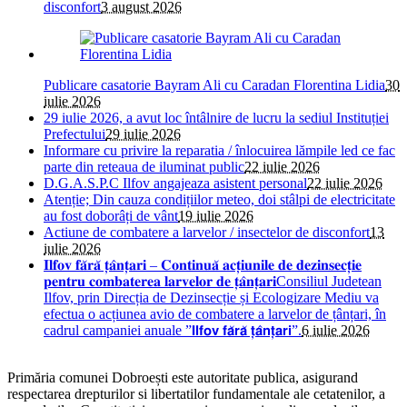
disconfort
3 august 2026
Publicare casatorie Bayram Ali cu Caradan Florentina Lidia
30
iulie 2026
29 iulie 2026, a avut loc întâlnire de lucru la sediul Instituției
Prefectului
29 iulie 2026
Informare cu privire la reparatia / înlocuirea lămpile led ce fac
parte din reteaua de iluminat public
22 iulie 2026
D.G.A.S.P.C Ilfov angajeaza asistent personal
22 iulie 2026
Atenție; Din cauza condițiilor meteo, doi stâlpi de electricitate
au fost doborâți de vânt
19 iulie 2026
Actiune de combatere a larvelor / insectelor de disconfort
13
iulie 2026
𝐈𝐥𝐟𝐨𝐯 𝐟𝐚̆𝐫𝐚̆ 𝐭̦𝐚̂𝐧𝐭̦𝐚𝐫𝐢 – 𝐂𝐨𝐧𝐭𝐢𝐧𝐮𝐚̆ 𝐚𝐜𝐭̦𝐢𝐮𝐧𝐢𝐥𝐞 𝐝𝐞 𝐝𝐞𝐳𝐢𝐧𝐬𝐞𝐜𝐭̦𝐢𝐞
𝐩𝐞𝐧𝐭𝐫𝐮 𝐜𝐨𝐦𝐛𝐚𝐭𝐞𝐫𝐞𝐚 𝐥𝐚𝐫𝐯𝐞𝐥𝐨𝐫 𝐝𝐞 𝐭̦𝐚̂𝐧𝐭̦𝐚𝐫𝐢Consiliul Judetean
Ilfov, prin Direcția de Dezinsecție și Ecologizare Mediu va
efectua o acțiunea avio de combatere a larvelor de țânțari, în
cadrul campaniei anuale ”𝗜𝗹𝗳𝗼𝘃 𝗳𝗮̆𝗿𝗮̆ 𝘁̦𝗮̂𝗻𝘁̦𝗮𝗿𝗶”.
6 iulie 2026
Primăria comunei Dobroești este autoritate publica, asigurand
respectarea drepturilor si libertatilor fundamentale ale cetatenilor, a