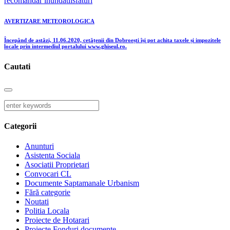
recomandar inundatii
sfaturi
AVERTIZARE METEOROLOGICA
Începând de astăzi, 11.06.2020, cetățenii din Dobroești își pot achita taxele și impozitele
locale prin intermediul portalului www.ghiseul.ro.
Cautati
Categorii
Anunturi
Asistenta Sociala
Asociatii Proprietari
Convocari CL
Documente Saptamanale Urbanism
Fără categorie
Noutati
Politia Locala
Proiecte de Hotarari
Proiecte Fonduri documente