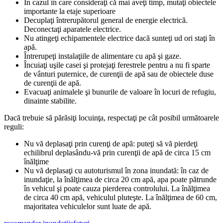
În cazul în care consideraţi că mai aveţi timp, mutaţi obiectele
importante la etaje superioare
Decuplaţi întrerupătorul general de energie electrică.
Deconectaţi aparatele electrice.
Nu atingeţi echipamentele electrice dacă sunteţi ud ori staţi în
apă.
Întrerupeţi instalaţiile de alimentare cu apă şi gaze.
Încuiaţi uşile casei şi protejaţi ferestrele pentru a nu fi sparte
de vânturi puternice, de curenţii de apă sau de obiectele duse
de curenţii de apă.
Evacuaţi animalele şi bunurile de valoare în locuri de refugiu,
dinainte stabilite.
Dacă trebuie să părăsiţi locuinţa, respectaţi pe cât posibil următoarele
reguli:
Nu vă deplasaţi prin curenţi de apă: puteţi să vă pierdeţi
echilibrul deplasându-vă prin curenţii de apă de circa 15 cm
înălţime
Nu vă deplasaţi cu autoturismul în zona inundată: în caz de
inundaţie, la înălţimea de circa 20 cm apă, apa poate pătrunde
în vehicul şi poate cauza pierderea controlului. La înălţimea
de circa 40 cm apă, vehiculul pluteşte. La înălţimea de 60 cm,
majoritatea vehiculelor sunt luate de apă.