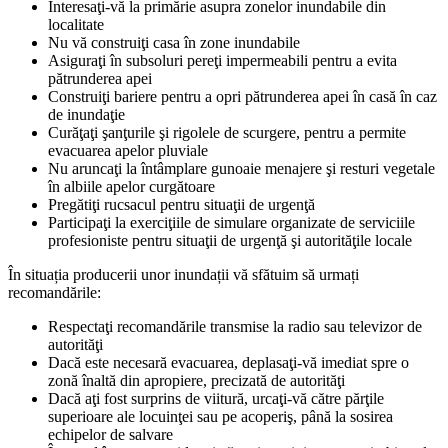
Interesaţi-vă la primărie asupra zonelor inundabile din
localitate
Nu vă construiţi casa în zone inundabile
Asiguraţi în subsoluri pereţi impermeabili pentru a evita
pătrunderea apei
Construiţi bariere pentru a opri pătrunderea apei în casă în caz
de inundaţie
Curăţaţi şanţurile şi rigolele de scurgere, pentru a permite
evacuarea apelor pluviale
Nu aruncaţi la întâmplare gunoaie menajere şi resturi vegetale
în albiile apelor curgătoare
Pregătiţi rucsacul pentru situaţii de urgenţă
Participaţi la exerciţiile de simulare organizate de serviciile
profesioniste pentru situaţii de urgenţă şi autorităţile locale
În situația producerii unor inundații vă sfătuim să urmați
recomandările:
Respectaţi recomandările transmise la radio sau televizor de
autorităţi
Dacă este necesară evacuarea, deplasaţi-vă imediat spre o
zonă înaltă din apropiere, precizată de autorităţi
Dacă aţi fost surprins de viitură, urcaţi-vă către părţile
superioare ale locuinţei sau pe acoperiş, până la sosirea
echipelor de salvare