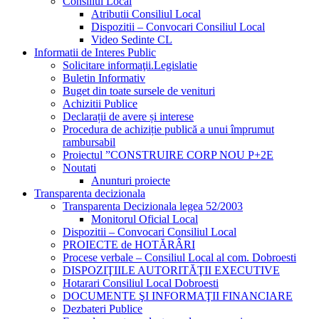
Consiliul Local
Atributii Consiliul Local
Dispozitii – Convocari Consiliul Local
Video Sedinte CL
Informatii de Interes Public
Solicitare informaţii.Legislatie
Buletin Informativ
Buget din toate sursele de venituri
Achizitii Publice
Declarații de avere și interese
Procedura de achiziție publică a unui împrumut
rambursabil
Proiectul ”CONSTRUIRE CORP NOU P+2E
Noutati
Anunturi proiecte
Transparenta decizionala
Transparenta Decizionala legea 52/2003
Monitorul Oficial Local
Dispozitii – Convocari Consiliul Local
PROIECTE de HOTĂRÂRI
Procese verbale – Consiliul Local al com. Dobroesti
DISPOZIŢIILE AUTORITĂŢII EXECUTIVE
Hotarari Consiliul Local Dobroesti
DOCUMENTE ŞI INFORMAŢII FINANCIARE
Dezbateri Publice