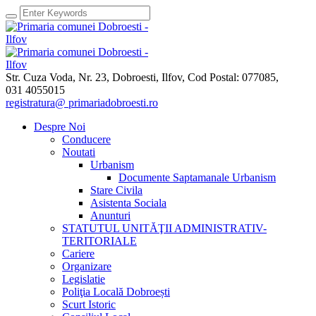
Str. Cuza Voda, Nr. 23
,
Dobroesti, Ilfov,
Cod Postal: 077085
,
031 4055015
registratura@ primariadobroesti.ro
Despre Noi
Conducere
Noutati
Urbanism
Documente Saptamanale Urbanism
Stare Civila
Asistenta Sociala
Anunturi
STATUTUL UNITĂŢII ADMINISTRATIV-
TERITORIALE
Cariere
Organizare
Legislatie
Poliţia Locală Dobroești
Scurt Istoric