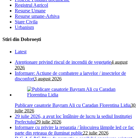
Registrul Agricol
Resurse Umane
Resurse umane-Arhiva
Stare Civila
Urbanism
Stiri din Dobroești
Latest
Atenționare privind riscul de incendii de vegetație
4 august
2026
Informare: Actiune de combatere a larvelor / insectelor de
disconfort
3 august 2026
Publicare casatorie Bayram Ali cu Caradan Florentina Lidia
30
iulie 2026
29 iulie 2026, a avut loc întâlnire de lucru la sediul Instituției
Prefectului
29 iulie 2026
Informare cu privire la reparatia / înlocuirea lămpile led ce fac
parte din reteaua de iluminat public
22 iulie 2026