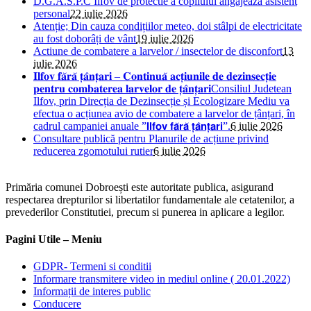
D.G.A.S.P.C Ilfov de protectie a copilului angajeaza asistent
personal
22 iulie 2026
Atenție; Din cauza condițiilor meteo, doi stâlpi de electricitate
au fost doborâți de vânt
19 iulie 2026
Actiune de combatere a larvelor / insectelor de disconfort
13
iulie 2026
𝐈𝐥𝐟𝐨𝐯 𝐟𝐚̆𝐫𝐚̆ 𝐭̦𝐚̂𝐧𝐭̦𝐚𝐫𝐢 – 𝐂𝐨𝐧𝐭𝐢𝐧𝐮𝐚̆ 𝐚𝐜𝐭̦𝐢𝐮𝐧𝐢𝐥𝐞 𝐝𝐞 𝐝𝐞𝐳𝐢𝐧𝐬𝐞𝐜𝐭̦𝐢𝐞
𝐩𝐞𝐧𝐭𝐫𝐮 𝐜𝐨𝐦𝐛𝐚𝐭𝐞𝐫𝐞𝐚 𝐥𝐚𝐫𝐯𝐞𝐥𝐨𝐫 𝐝𝐞 𝐭̦𝐚̂𝐧𝐭̦𝐚𝐫𝐢Consiliul Judetean
Ilfov, prin Direcția de Dezinsecție și Ecologizare Mediu va
efectua o acțiunea avio de combatere a larvelor de țânțari, în
cadrul campaniei anuale ”𝗜𝗹𝗳𝗼𝘃 𝗳𝗮̆𝗿𝗮̆ 𝘁̦𝗮̂𝗻𝘁̦𝗮𝗿𝗶”.
6 iulie 2026
Consultare publică pentru Planurile de acțiune privind
reducerea zgomotului rutier
6 iulie 2026
Primăria comunei Dobroești este autoritate publica, asigurand
respectarea drepturilor si libertatilor fundamentale ale cetatenilor, a
prevederilor Constitutiei, precum si punerea in aplicare a legilor.
Pagini Utile – Meniu
GDPR- Termeni si conditii
Informare transmitere video in mediul online ( 20.01.2022)
Informații de interes public
Conducere