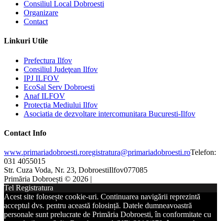
Consiliul Local Dobroesti
Organizare
Contact
Linkuri Utile
Prefectura Ilfov
Consiliul Judeţean Ilfov
IPJ ILFOV
EcoSal Serv Dobroesti
Anaf ILFOV
Protecţia Mediului Ilfov
Asociatia de dezvoltare intercomunitara Bucuresti-Ilfov
Contact Info
www.primariadobroesti.ro
registratura@primariadobroesti.ro
Telefon:
031 4055015
Str. Cuza Voda, Nr. 23, Dobroesti
Ilfov
077085
Primăria Dobroești © 2026 |
Tel Registratura
Acest site folosește cookie-uri. Continuarea navigării reprezintă
acceptul dvs. pentru această folosință. Datele dumneavoastră
personale sunt prelucrate de Primăria Dobroesti, în conformitate cu