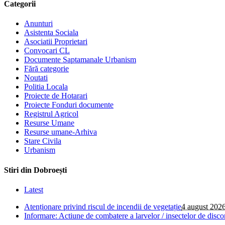
Categorii
Anunturi
Asistenta Sociala
Asociatii Proprietari
Convocari CL
Documente Saptamanale Urbanism
Fără categorie
Noutati
Politia Locala
Proiecte de Hotarari
Proiecte Fonduri documente
Registrul Agricol
Resurse Umane
Resurse umane-Arhiva
Stare Civila
Urbanism
Stiri din Dobroești
Latest
Atenționare privind riscul de incendii de vegetație
4 august 202
Informare: Actiune de combatere a larvelor / insectelor de disco