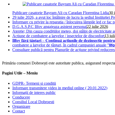
Publicare casatorie Bayram Ali cu Caradan Florentina Lidia
30 
29 iulie 2026, a avut loc întâlnire de lucru la sediul Instituției Pr
Informare cu privire la reparatia / înlocuirea lămpile led ce fac 
D.G.A.S.P.C Ilfov angajeaza asistent personal
22 iulie 2026
Atenție; Din cauza condițiilor meteo, doi stâlpi de electricitate 
Actiune de combatere a larvelor / insectelor de disconfort
13 iul
𝐈𝐥𝐟𝐨𝐯 𝐟𝐚̆𝐫𝐚̆ 𝐭̦𝐚̂𝐧𝐭̦𝐚𝐫𝐢 – 𝐂𝐨𝐧𝐭𝐢𝐧𝐮𝐚̆ 𝐚𝐜𝐭̦𝐢𝐮𝐧𝐢𝐥𝐞 𝐝𝐞 𝐝𝐞
combatere a larvelor de țânțari, în cadrul campaniei anuale ”𝗜𝗹𝗳𝗼𝘃 𝗳𝗮̆𝗿𝗮
Consultare publică pentru Planurile de acțiune privind reducere
Primăria comunei Dobroești este autoritate publica, asigurand respectare
Pagini Utile – Meniu
GDPR- Termeni si conditii
Informare transmitere video in mediul online ( 20.01.2022)
Informații de interes public
Conducere
Consiliul Local Dobroesti
Organizare
Contact