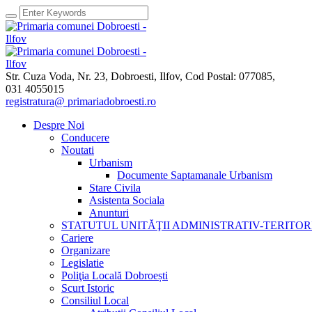
Str. Cuza Voda, Nr. 23
,
Dobroesti, Ilfov,
Cod Postal: 077085
,
031 4055015
registratura@ primariadobroesti.ro
Despre Noi
Conducere
Noutati
Urbanism
Documente Saptamanale Urbanism
Stare Civila
Asistenta Sociala
Anunturi
STATUTUL UNITĂŢII ADMINISTRATIV-TERITOR
Cariere
Organizare
Legislatie
Poliţia Locală Dobroești
Scurt Istoric
Consiliul Local