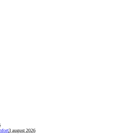
6
nfort
3 august 2026