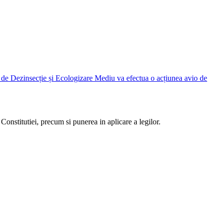
Judetean Ilfov, prin Direcția de Dezinsecție și Ecologizare Mediu va efectua o acțiunea avio de
Constitutiei, precum si punerea in aplicare a legilor.