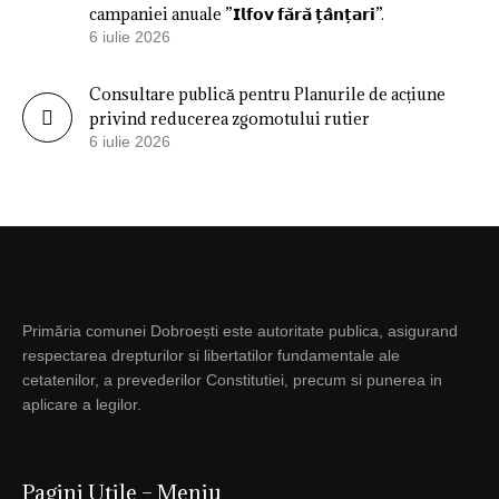
campaniei anuale ”𝗜𝗹𝗳𝗼𝘃 𝗳𝗮̆𝗿𝗮̆ 𝘁̦𝗮̂𝗻𝘁̦𝗮𝗿𝗶”.
6 iulie 2026
Consultare publică pentru Planurile de acțiune
privind reducerea zgomotului rutier
6 iulie 2026
Primăria comunei Dobroești este autoritate publica, asigurand
respectarea drepturilor si libertatilor fundamentale ale
cetatenilor, a prevederilor Constitutiei, precum si punerea in
aplicare a legilor.
Pagini Utile – Meniu