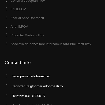
Consiliul Judeţean Ilfov
IPJ ILFOV
EcoSal Serv Dobroesti
Anaf ILFOV
Protecţia Mediului Ilfov
Asociatia de dezvoltare intercomunitara Bucuresti-Ilfov
Contact Info
www.primariadobroesti.ro
registratura@primariadobroesti.ro
Telefon: 031 4055015