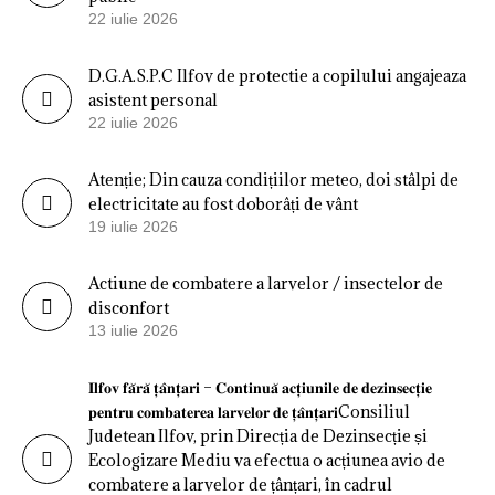
22 iulie 2026
D.G.A.S.P.C Ilfov de protectie a copilului angajeaza
asistent personal
22 iulie 2026
Atenție; Din cauza condițiilor meteo, doi stâlpi de
electricitate au fost doborâți de vânt
19 iulie 2026
Actiune de combatere a larvelor / insectelor de
disconfort
13 iulie 2026
𝐈𝐥𝐟𝐨𝐯 𝐟𝐚̆𝐫𝐚̆ 𝐭̦𝐚̂𝐧𝐭̦𝐚𝐫𝐢 – 𝐂𝐨𝐧𝐭𝐢𝐧𝐮𝐚̆ 𝐚𝐜𝐭̦𝐢𝐮𝐧𝐢𝐥𝐞 𝐝𝐞 𝐝𝐞𝐳𝐢𝐧𝐬𝐞𝐜𝐭̦𝐢𝐞
𝐩𝐞𝐧𝐭𝐫𝐮 𝐜𝐨𝐦𝐛𝐚𝐭𝐞𝐫𝐞𝐚 𝐥𝐚𝐫𝐯𝐞𝐥𝐨𝐫 𝐝𝐞 𝐭̦𝐚̂𝐧𝐭̦𝐚𝐫𝐢Consiliul
Judetean Ilfov, prin Direcția de Dezinsecție și
Ecologizare Mediu va efectua o acțiunea avio de
combatere a larvelor de țânțari, în cadrul