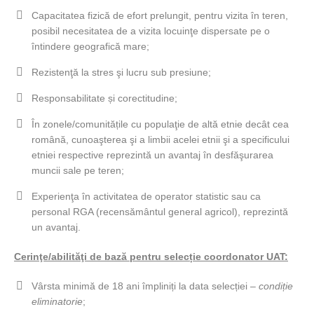
Capacitatea fizică de efort prelungit, pentru vizita în teren,
posibil necesitatea de a vizita locuinţe dispersate pe o
întindere geografică mare;
Rezistenţă la stres şi lucru sub presiune;
Responsabilitate și corectitudine;
În zonele/comunitățile cu populaţie de altă etnie decât cea
română, cunoaşterea şi a limbii acelei etnii şi a specificului
etniei respective reprezintă un avantaj în desfăşurarea
muncii sale pe teren;
Experienţa în activitatea de operator statistic sau ca
personal RGA (recensământul general agricol), reprezintă
un avantaj.
Cerinţe/abilităţi de bază pentru selecție coordonator UAT:
Vârsta minimă de 18 ani împliniți la data selecției –
condiție
eliminatorie
;