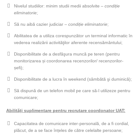
Nivelul studiilor: minim studii medii absolvite –
condiție
eliminatorie
;
Să nu aibă cazier judiciar –
condiție eliminatorie
;
Abilitatea de a utiliza corespunzător un terminal informatic în
vederea realizării activităţilor aferente recensământului;
Disponibilitate de a desfăşura muncă pe teren (pentru
monitorizarea și coordonarea recenzorilor/ recenzorilor-
șefi);
Disponibilitate de a lucra în weekend (sâmbătă şi duminică);
Să dispună de un telefon mobil pe care să-l utilizeze pentru
comunicare;
Abilităţi suplimentare pentru recrutare coordonator UAT:
Capacitatea de comunicare inter-personală, de a fi cordial,
plăcut, de a se face înțeles de către celelalte persoane;