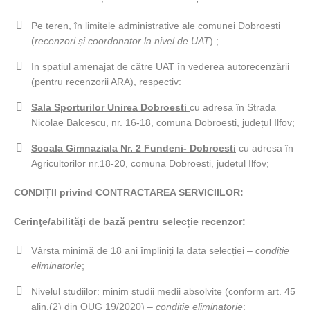
Pe teren, în limitele administrative ale comunei Dobroesti
(
recenzori și coordonator la nivel de UAT
) ;
In spațiul amenajat de către UAT în vederea autorecenzării
(pentru recenzorii ARA), respectiv:
Sala Sporturilor Unirea Dobroesti
cu adresa în Strada
Nicolae Balcescu, nr. 16-18, comuna Dobroesti, județul Ilfov;
Scoala Gimnaziala Nr. 2 Fundeni- Dobroesti
cu adresa în
Agricultorilor nr.18-20, comuna Dobroesti, judetul Ilfov;
CONDIȚII privind CONTRACTAREA SERVICIILOR:
Cerinţe/abilităţi de bază pentru selecție recenzor:
Vârsta minimă de 18 ani împliniți la data selecției –
condiție
eliminatorie
;
Nivelul studiilor: minim studii medii absolvite (conform art. 45
alin.(2) din OUG 19/2020) –
condiție eliminatorie
;