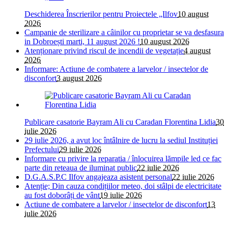
Deschiderea Înscrierilor pentru Proiectele „Ilfov
10 august
2026
Campanie de sterilizare a câinilor cu proprietar se va desfasura
in Dobroești marti, 11 august 2026 !
10 august 2026
Atenționare privind riscul de incendii de vegetație
4 august
2026
Informare: Actiune de combatere a larvelor / insectelor de
disconfort
3 august 2026
Publicare casatorie Bayram Ali cu Caradan Florentina Lidia
30
iulie 2026
29 iulie 2026, a avut loc întâlnire de lucru la sediul Instituției
Prefectului
29 iulie 2026
Informare cu privire la reparatia / înlocuirea lămpile led ce fac
parte din reteaua de iluminat public
22 iulie 2026
D.G.A.S.P.C Ilfov angajeaza asistent personal
22 iulie 2026
Atenție; Din cauza condițiilor meteo, doi stâlpi de electricitate
au fost doborâți de vânt
19 iulie 2026
Actiune de combatere a larvelor / insectelor de disconfort
13
iulie 2026