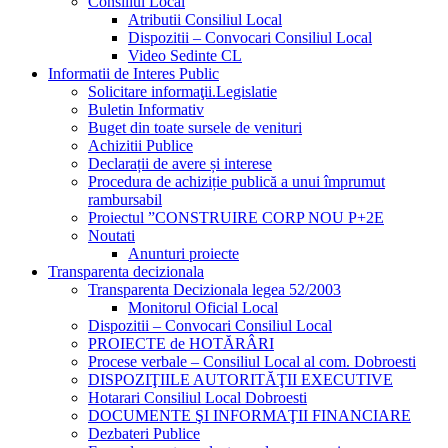
Consiliul Local
Atributii Consiliul Local
Dispozitii – Convocari Consiliul Local
Video Sedinte CL
Informatii de Interes Public
Solicitare informaţii.Legislatie
Buletin Informativ
Buget din toate sursele de venituri
Achizitii Publice
Declarații de avere și interese
Procedura de achiziție publică a unui împrumut
rambursabil
Proiectul ”CONSTRUIRE CORP NOU P+2E
Noutati
Anunturi proiecte
Transparenta decizionala
Transparenta Decizionala legea 52/2003
Monitorul Oficial Local
Dispozitii – Convocari Consiliul Local
PROIECTE de HOTĂRÂRI
Procese verbale – Consiliul Local al com. Dobroesti
DISPOZIŢIILE AUTORITĂŢII EXECUTIVE
Hotarari Consiliul Local Dobroesti
DOCUMENTE ŞI INFORMAŢII FINANCIARE
Dezbateri Publice