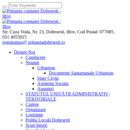
Str. Cuza Voda, Nr. 23
,
Dobroesti, Ilfov,
Cod Postal: 077085
,
031 4055015
registratura@ primariadobroesti.ro
Despre Noi
Conducere
Noutati
Urbanism
Documente Saptamanale Urbanism
Stare Civila
Asistenta Sociala
Anunturi
STATUTUL UNITĂŢII ADMINISTRATIV-
TERITORIALE
Cariere
Organizare
Legislatie
Poliţia Locală Dobroești
Scurt Istoric