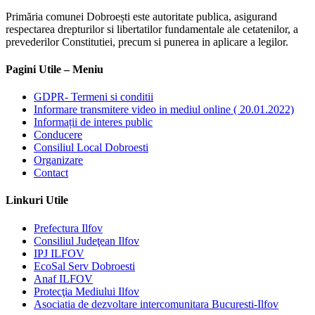
Primăria comunei Dobroești este autoritate publica, asigurand
respectarea drepturilor si libertatilor fundamentale ale cetatenilor, a
prevederilor Constitutiei, precum si punerea in aplicare a legilor.
Pagini Utile – Meniu
GDPR- Termeni si conditii
Informare transmitere video in mediul online ( 20.01.2022)
Informații de interes public
Conducere
Consiliul Local Dobroesti
Organizare
Contact
Linkuri Utile
Prefectura Ilfov
Consiliul Judeţean Ilfov
IPJ ILFOV
EcoSal Serv Dobroesti
Anaf ILFOV
Protecţia Mediului Ilfov
Asociatia de dezvoltare intercomunitara Bucuresti-Ilfov