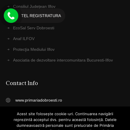
Consiliul Judeţean Ilfov
TEL REGISTRATURA
IPJ ILFOV
EcoSal Serv Dobroesti
Anaf ILFOV
Protecţia Mediului Ilfov
Asociatia de dezvoltare intercomunitara Bucuresti-Ilfov
Contact Info
www.primariadobroesti.ro
registratura@primariadobroesti.ro
Acest site folosește cookie-uri. Continuarea navigării
reprezintă acceptul dvs. pentru această folosință. Datele
Telefon: 031 4055015
dumneavoastră personale sunt prelucrate de Primăria