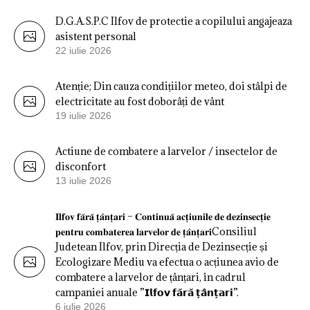
D.G.A.S.P.C Ilfov de protectie a copilului angajeaza
asistent personal
22 iulie 2026
Atenție; Din cauza condițiilor meteo, doi stâlpi de
electricitate au fost doborâți de vânt
19 iulie 2026
Actiune de combatere a larvelor / insectelor de
disconfort
13 iulie 2026
𝐈𝐥𝐟𝐨𝐯 𝐟𝐚̆𝐫𝐚̆ 𝐭̦𝐚̂𝐧𝐭̦𝐚𝐫𝐢 – 𝐂𝐨𝐧𝐭𝐢𝐧𝐮𝐚̆ 𝐚𝐜𝐭̦𝐢𝐮𝐧𝐢𝐥𝐞 𝐝𝐞 𝐝𝐞𝐳𝐢𝐧𝐬𝐞𝐜𝐭̦𝐢𝐞
𝐩𝐞𝐧𝐭𝐫𝐮 𝐜𝐨𝐦𝐛𝐚𝐭𝐞𝐫𝐞𝐚 𝐥𝐚𝐫𝐯𝐞𝐥𝐨𝐫 𝐝𝐞 𝐭̦𝐚̂𝐧𝐭̦𝐚𝐫𝐢Consiliul
Judetean Ilfov, prin Direcția de Dezinsecție și
Ecologizare Mediu va efectua o acțiunea avio de
combatere a larvelor de țânțari, în cadrul
campaniei anuale ”𝗜𝗹𝗳𝗼𝘃 𝗳𝗮̆𝗿𝗮̆ 𝘁̦𝗮̂𝗻𝘁̦𝗮𝗿𝗶”.
6 iulie 2026